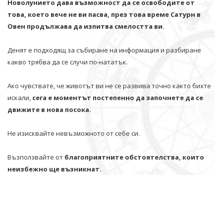
Новолунието дава възможност да се освободите от
това, което вече не ви пасва, през това време Сатурн в
Овен продължава да изпитва смелостта ви.
Денят е подходящ за събиране на информация и разбиране
какво трябва да се случи по-нататък.
Ако чувствате, че животът ви не се развива точно както бихте
искали,
сега е моментът постепенно да започнете да се
движите в нова посока.
Не изисквайте невъзможното от себе си.
Възползвайте от
благоприятните обстоятелства, които
неизбежно ще възникнат.