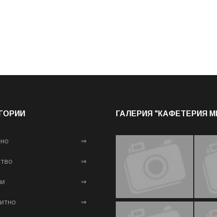
ГОРИИ
ГАЛЕРИЯ "КАФЕТЕРИЯ 
лно
⇒
тво
⇒
ни
⇒
итно
⇒