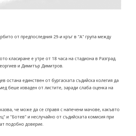
рбито от предпоследния 29-и кръг в "А" група между
о класиране е утре от 18 часа на стадиона в Разград.
еоргиев и Димитър Димитров.
в остана единствен от бургаската съдийска колегия да
мед беше изваден от листите, заради слаба оценка на
казва, че може да се справя с напечени мачове, какъвто
ц" и "Ботев" и неслучайно от съдийската комисия при
ват подобно доверие.