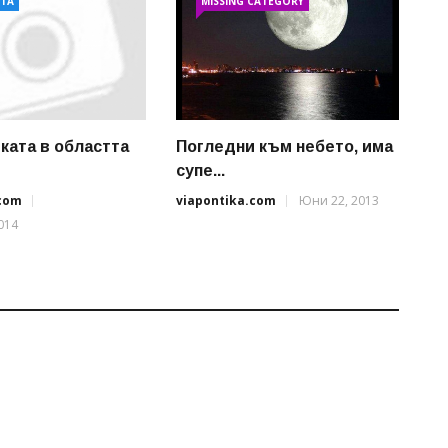
АТА
MISSING CATEGORY
ката в областта
Погледни към небето, има
супе...
.com
viapontika.com
Юни 22, 2013
014