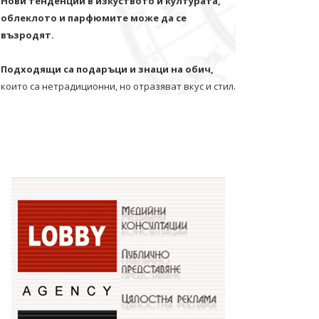
Нови тенденции в изкуството и културата,
облеклото и парфюмите може да се
възродят.
Подходящи са подаръци и знаци на обич,
които са нетрадиционни, но отразяват вкус и стил.