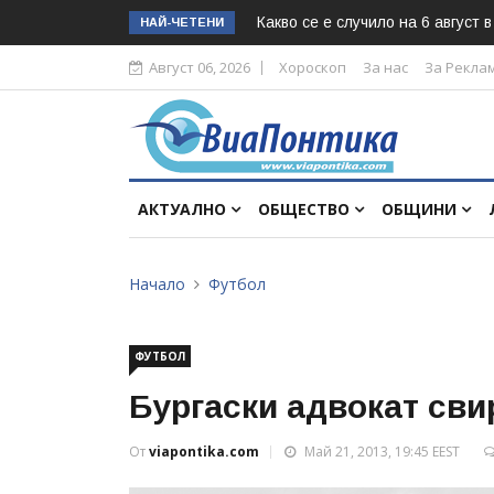
Какво се е случило на 6 август 
НАЙ-ЧЕТЕНИ
Август 06, 2026
Хороскоп
За нас
За Рекла
АКТУАЛНО
ОБЩЕСТВО
ОБЩИНИ
Начало
Футбол
ФУТБОЛ
Бургаски адвокат сви
От
viapontika.com
Май 21, 2013, 19:45 EEST