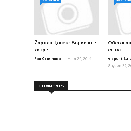
ПОЛИТИКА
НА СТЕН
Йордан Цонев: Борисов е
Обстанов
хитре...
се вл...
Рая Стоянова
Март 26, 2014
viapontika
Януари 29, 2
COMMENTS