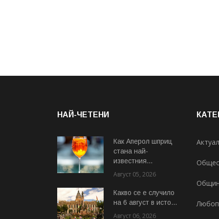
НАЙ-ЧЕТЕНИ
КАТЕ
Как Аперол шприц
Актуа
стана най-
известния...
Общес
Август 05, 2026
Общи
Какво се е случило
на 6 август в исто...
Любоп
Август 06, 2026