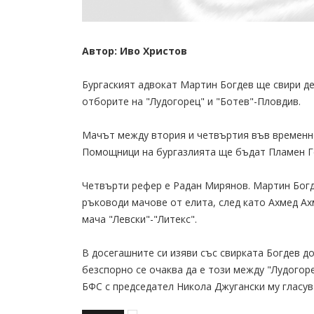
Автор: Иво Христов
Бургаският адвокат Мартин Богдев ще свири де
отборите на "Лудогорец" и "Ботев"-Пловдив.
Мачът между втория и четвъртия във временнот
Помощници на бургазлията ще бъдат Пламен Г
Четвърти рефер е Радан Мирянов. Мартин Богде
ръководи мачове от елита, след като Ахмед Ах
мача "Левски"-"Литекс".
В досегашните си изяви със свирката Богдев до
безспорно се очаква да е този между "Лудогоре
БФС с председател Никола Джугански му гласу