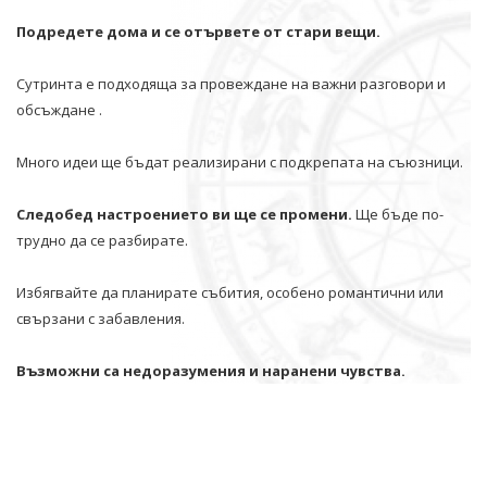
Подредете дома и се отървете от стари вещи.
Сутринта е подходяща за провеждане на важни разговори и
обсъждане .
Много идеи ще бъдат реализирани с подкрепата на съюзници.
Следобед настроението ви ще се промени.
Ще бъде по-
трудно да се разбирате.
Избягвайте да планирате събития, особено романтични или
свързани с забавления.
Възможни са недоразумения и наранени чувства.