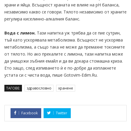
храни и яйца. Всъщност храната не влияе на pH баланса,
независимо какво се говори. Тялото независимо от храните
регулира киселинно-алкалния баланс.
Вода с лимон.
Тази напитка уж трябва да се пие сутрин,
тъй като ускорявала метаболизма. Всъщност не ускорява
метаболизма, а също така не може да премахне токсините
от тялото. Но ако прекалите с лимона, тази напитка може
да унищожи зъбния емайл и да ви докара стомашна криза.
Ето защо, след изпиването ѝ е по-добре да изплакнете
устата си с чиста вода, пише Gotovim-Edim.Ru.
ТАГОВЕ:
здравословно
хранене
Facebook
Twitter