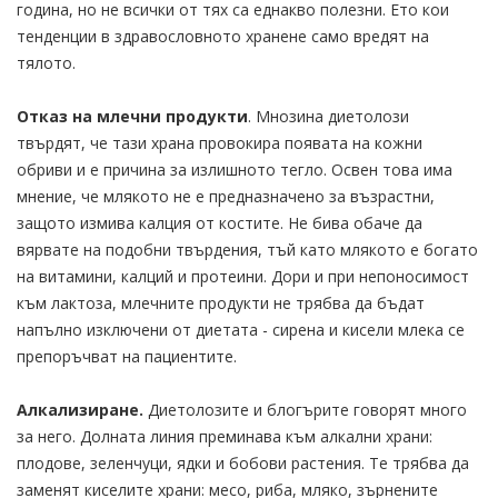
година, но не всички от тях са еднакво полезни. Ето кои
тенденции в здравословното хранене само вредят на
тялото.
Отказ на млечни продукти
. Мнозина диетолози
твърдят, че тази храна провокира появата на кожни
обриви и е причина за излишното тегло. Освен това има
мнение, че млякото не е предназначено за възрастни,
защото измива калция от костите. Не бива обаче да
вярвате на подобни твърдения, тъй като млякото е богато
на витамини, калций и протеини. Дори и при непоносимост
към лактоза, млечните продукти не трябва да бъдат
напълно изключени от диетата - сирена и кисели млека се
препоръчват на пациентите.
Алкализиране.
Диетолозите и блогърите говорят много
за него. Долната линия преминава към алкални храни:
плодове, зеленчуци, ядки и бобови растения. Те трябва да
заменят киселите храни: месо, риба, мляко, зърнените