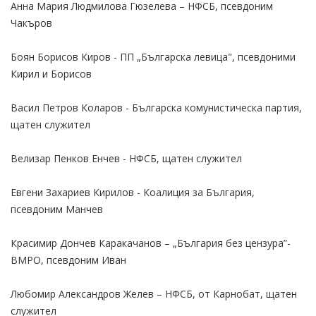
Анна Мария Людмилова Гюзелева – НФСБ, псевдоним
Чакъров
Боян Борисов Киров - ПП „Българска левица", псевдоними
Кирил и Борисов
Васил Петров Коларов - Българска комунистическа партия,
щатен служител
Велизар Пенков Енчев - НФСБ, щатен служител
Евгени Захариев Кирилов - Коалиция за България,
псевдоним Манчев
Красимир Дончев Каракачанов – „България без цензура”-
ВМРО, псевдоним Иван
Любомир Александров Желев – НФСБ, от Карнобат, щатен
служител