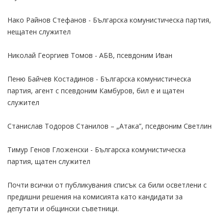
Нако Райнов Стефанов - Българска комунистическа партия,
нещатен служител
Николай Георгиев Томов - АБВ, псевдоним Иван
Пеню Байчев Костадинов - Българска комунистическа
партия, агент с псевдоним Камбуров, бил е и щатен
служител
Станислав Тодоров Станилов – „Атака”, пседвоним Светлин
Тимур Генов Гложенски - Българска комунистическа
партия, щатен служител
Почти всички от публикувания списък са били осветлени с
предишни решения на комисията като кандидати за
депутати и общински съветници.