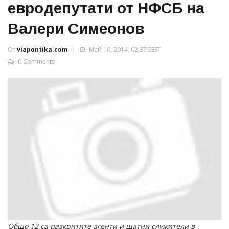
евродепутати от НФСБ на
Валери Симеонов
От
viapontika.com
Май 10, 2014, 02:37 EEST
0 Comments
Общо 12 са разкритите агенти и щатни служители в