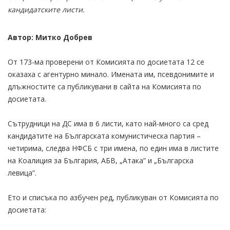
кандидатските листи.
Автор: Митко Добрев
От 173-ма проверени от Комисията по досиетата 12 се
оказаха с агентурно минало. Имената им, псевдонимите и
длъжностите са публикувани в сайта на Комисията по
досиетата.
Сътрудници на ДС има в 6 листи, като най-много са сред
кандидатите на Българската комунистическа партия –
четирима, следва НФСБ с три имена, по един има в листите
на Коалиция за България, АБВ, „Атака” и „Българска
левица”.
Ето и списъка по азбучен ред, публикуван от Комисията по
досиетата: