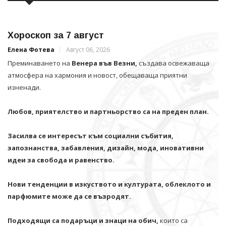
Хороскоп за 7 август
Елена Фотева
Август 06, 2026
Преминаването на
Венера във Везни,
създава освежаваща
атмосфера на хармония и новост, обещаваща приятни
изненади.
Любов, приятелство и партньорство са на преден план.
Засилва се интересът към социални събития,
запознанства, забавления, дизайн, мода, иновативни
идеи за свобода и равенство.
Нови тенденции в изкуството и културата, облеклото и
парфюмите може да се възродят.
Подходящи са подаръци и знаци на обич,
които са