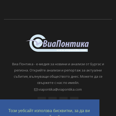
Виа Понтика - е-медия за новини и анализи от Бургас и
региона. Открийте анализи и репортаж за актуални
събития, вълнуващи обществото днес. Можете да се
свържете с нас по имейл.
viapontika@viapontika.com
Този уебсайт използва бисквитки, за да ви