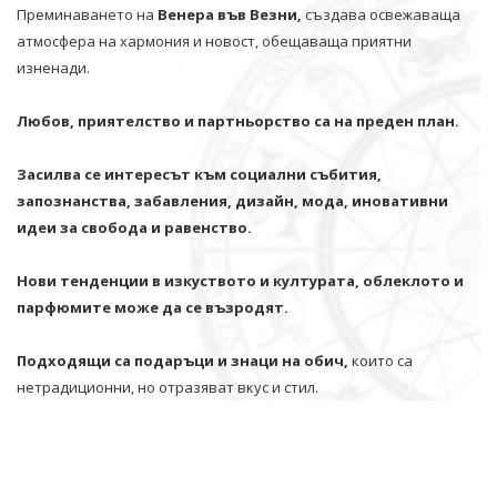
Преминаването на
Венера във Везни,
създава освежаваща
атмосфера на хармония и новост, обещаваща приятни
изненади.
Любов, приятелство и партньорство са на преден план.
Засилва се интересът към социални събития,
запознанства, забавления, дизайн, мода, иновативни
идеи за свобода и равенство.
Нови тенденции в изкуството и културата, облеклото и
парфюмите може да се възродят.
Подходящи са подаръци и знаци на обич,
които са
нетрадиционни, но отразяват вкус и стил.