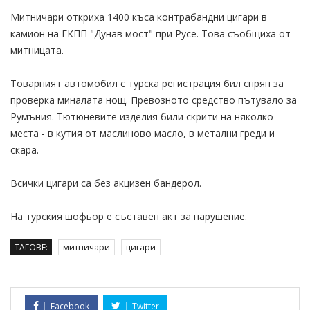
Митничари откриха 1400 къса контрабандни цигари в
камион на ГКПП "Дунав мост" при Русе. Това съобщиха от
митницата.
Товарният автомобил с турска регистрация бил спрян за
проверка миналата нощ. Превозното средство пътувало за
Румъния. Тютюневите изделия били скрити на няколко
места - в кутия от маслиново масло, в метални греди и
скара.
Всички цигари са без акцизен бандерол.
На турския шофьор е съставен акт за нарушение.
ТАГОВЕ:
митничари
цигари
Facebook
Twitter