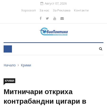
Август 07, 2026
Хороскоп
За нас
За Реклама
Контакти
Начало
Крими
КРИМИ
Митничари откриха
контрабандни цигари в