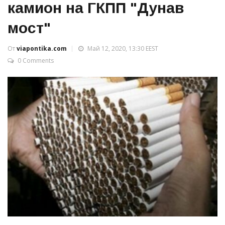
камион на ГКПП "Дунав
мост"
От
viapontika.com
Май 12, 2020, 13:30 EEST
0 Comments