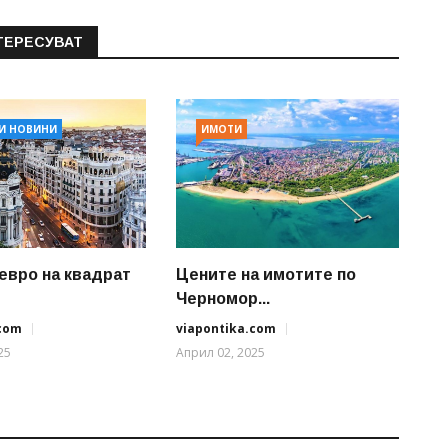
ТЕРЕСУВАТ
И НОВИНИ
ИМОТИ
 евро на квадрат
Цените на имотите по
Черномор...
.com
viapontika.com
25
Април 02, 2025