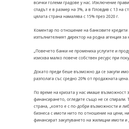
всички големи градове у нас. Изключение прави
спадът е в размер на 3%, а в Пловдив с 13 на 
цялата страна намалява с 15% през 2020 г.
Коментар по отношение на банковите кредити з
изпълнителният директор на родна агенция за
„Повечето банки не промениха услугите и проду
изисква малко повече собствен ресурс при поку
Докато преди беше възможно да се закупи имот
разполага със средно 20% от продажната цена.
По време на кризата у нас имаше възможност 
финансирането, огледите също не се спирали.
страна, „която е с по-добри възможности и ли
бизнеса с имоти нито по отношение на цени, ни
финансират закупуването на жилищни имоти и 