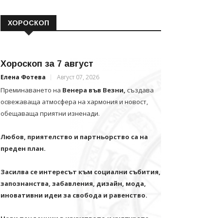
ХОРОСКОП
Хороскоп за 7 август
Елена Фотева
Август 07, 2026
Преминаването на
Венера във Везни,
създава
освежаваща атмосфера на хармония и новост,
обещаваща приятни изненади.
Любов, приятелство и партньорство са на
преден план.
Засилва се интересът към социални събития,
запознанства, забавления, дизайн, мода,
иновативни идеи за свобода и равенство.