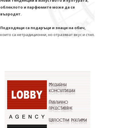
Нови тенденции в изкуството и културата,
облеклото и парфюмите може да се
възродят.
Подходящи са подаръци и знаци на обич,
които са нетрадиционни, но отразяват вкус и стил.