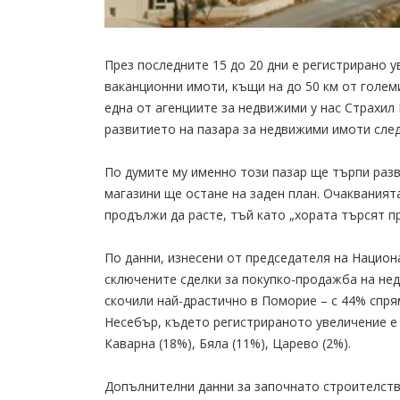
През последните 15 до 20 дни е регистрирано у
ваканционни имоти, къщи на до 50 км от голем
една от агенциите за недвижими у нас Страхил
развитието на пазара за недвижими имоти след
По думите му именно този пазар ще търпи разв
магазини ще остане на заден план. Очакванията
продължи да расте, тъй като „хората търсят п
По данни, изнесени от председателя на Нацио
сключените сделки за покупко-продажба на нед
скочили най-драстично в Поморие – с 44% спря
Несебър, където регистрираното увеличение е с 
Каварна (18%), Бяла (11%), Царево (2%).
Допълнителни данни за започнато строителств