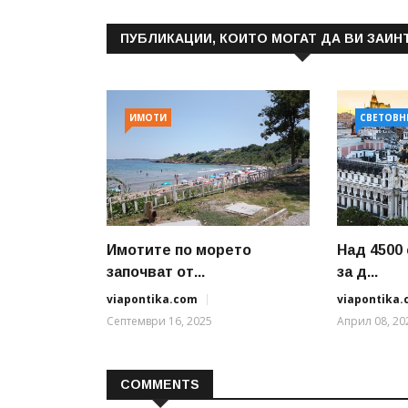
ПУБЛИКАЦИИ, КОИТО МОГАТ ДА ВИ ЗАИН
ИМОТИ
СВЕТОВН
Имотите по морето
Над 4500
започват от...
за д...
viapontika.com
viapontika
Септември 16, 2025
Април 08, 20
COMMENTS