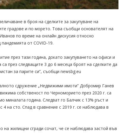
величаване в броя на сделките за закупуване на
ите градове и по морето. Това съобщи основателят на
 Иванов по време на онлайн дискусия относно
 пандемията от COVID-19.
итие през тази година, докато закупуването на офиси и
 са през следващите 3 до 6 месеца броят на сделките да
ристан за парите си”, съобщи newsbg.eu
налното сдружение „Недвижими имоти” Добромир Ганев
вижима собственост по Черноморието през 2020 г. са
мо миналата година. Следват го Балчик с 13% ръст и
4 на сто. Спад в сравнение с 2019 г. се наблюдава в
о на жилищни сгради сочат, че се наблюдава застой във