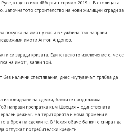
 Русе, където има 48% ръст спрямо 2019 г. В столицата
сто. Започнатото строителство на нови жилищни сгради за
а покупка на имот у нас и в чужбина пък направи
 недвижими имоти Антон Андонов.
кти си заради кризата. Единственото изключение е, че се
пка на имот”, заяви той.
 без налични спестявания, днес –купувачът трябва да
за изповядване на сделки, банките продължиха
 Той направи препратка към Швеция – единствената
берален режим”. На територията й няма промени в
то в броя на сделките. В Чехия обаче банките спират да
да отпускат потребителски кредити.