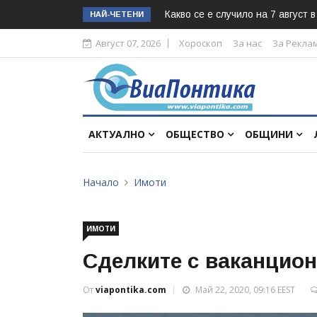
Какво се е случило на 7 август 
НАЙ-ЧЕТЕНИ
Август 07, 2026
Хороскоп
За нас
За Рекла
АКТУАЛНО
ОБЩЕСТВО
ОБЩИНИ
Начало
Имоти
ИМОТИ
Сделките с ваканцион
От
viapontika.com
Май 22, 2020, 09:16 EEST