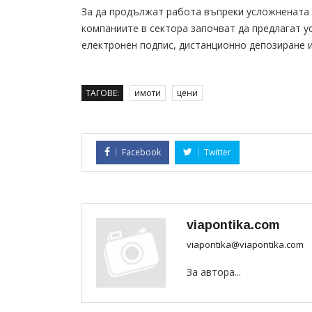
За да продължат работа въпреки усложнената 
компаниите в сектора започват да предлагат у
електронен подпис, дистанционно депозиране 
ТАГОВЕ:
имоти
цени
Facebook
Twitter
viapontika.com
viapontika@viapontika.com
За автора...