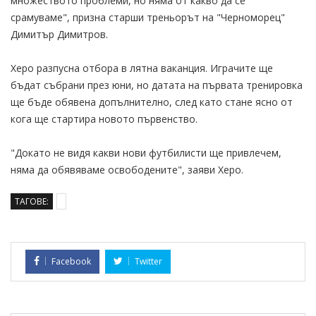
множеството проблеми, но няма от какво да се
срамуваме", призна старши треньорът на "Черноморец"
Димитър Димитров.
Херо разпусна отбора в лятна ваканция. Играчите ще
бъдат събрани през юни, но датата на първата тренировка
ще бъде обявена допълнително, след като стане ясно от
кога ще стартира новото първенство.
"Докато не видя какви нови футбилисти ще привлечем,
няма да обявяваме освободените", заяви Херо.
ТАГОВЕ:
Facebook
Twitter