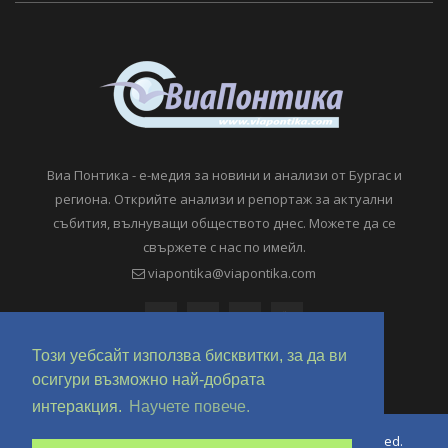
Виа Понтика - е-медия за новини и анализи от Бургас и
региона. Открийте анализи и репортаж за актуални
събития, вълнуващи обществото днес. Можете да се
свържете с нас по имейл.
viapontika@viapontika.com
Този уебсайт използва бисквитки, за да ви
осигури възможно най-добрата
интеракция.
Научете повече.
Copyright © 2018-2024 ViaPontika.com. All Rights Reserved.