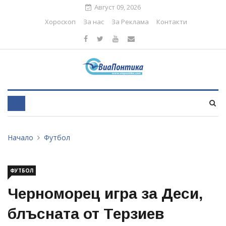
Август 09, 2026
Хороскоп
За нас
За Реклама
Контакти
Начало
Футбол
ФУТБОЛ
Черноморец игра за Деси,
блъснатa от Терзиев