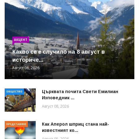
АКЦЕНТ
Какво се е случило на 8 август в
историче...
Август 08, 2026
Църквата почита Свeти Емилиан
ОБЩЕСТВО
Изповедник ...
Август 08, 2026
Как Аперол шприц стана най-
ПРЕДСТАВЯНЕ
известният ко...
Август 05, 2026