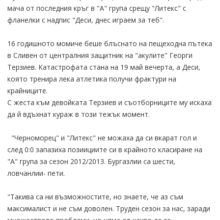
мача от последния кръг в "А" група срещу "Литекс" с
фланелки с надпис "Деси, днес играем за теб".
16 годишното момиче беше блъснато на пещеходна пътека
в Сливен от централния защитник на "акулите" Георги
Терзиев. Катастрофата стана на 19 май вечерта, а Деси,
която тренира лека атлетика получи фрактури на
крайниците.
С жеста към девойката Терзиев и съотборниците му искаха
да й вдъхнат кураж в този тежък момент.
"Черноморец" и "Литекс" не можаха да си вкарат гол и
след 0:0 запазиха позиициите си в крайното класиране на
"А" група за сезон 2012/2013. Бургазлии са шести,
ловчанлии- пети.
"Такива са ни възможностите, но знаете, че аз съм
максималист и не съм доволен. Труден сезон за нас, заради