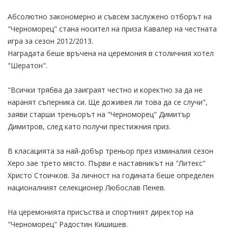
Абсолютно закономерно и съвсем заслужено отборът на
"Черноморец" стана носител на приза Кавалер на честната
игра за сезон 2012/2013.
Наградата беше връчена на церемония в столичния хотел
"Шератон".
"Всички трябва да заиграят честно и коректно за да не
наранят съперника си. Ще доживея ли това да се случи",
заяви старши треньорът на "Черноморец" Димитър
Димитров, след като получи престижния приз.
В класацията за най-добър треньор през изминалия сезон
Херо зае трето място. Първи е наставникът на "Литекс"
Христо Стоичков. За личност на годината беше определен
националният селекционер Любослав Пенев.
На церемонията присъства и спортният директор на
"Черноморец" Радостин Кишишев.