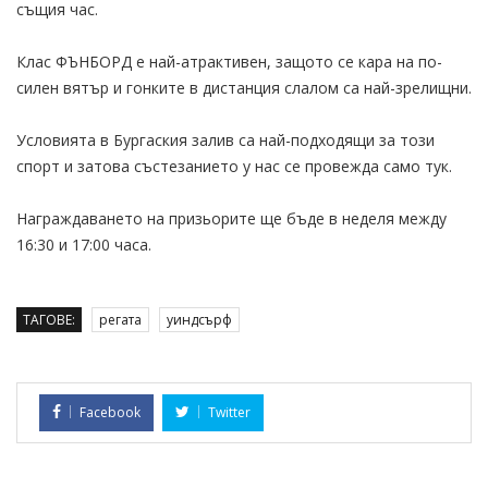
същия час.
Клас ФЪНБОРД е най-атрактивен, защото се кара на по-
силен вятър и гонките в дистанция слалом са най-зрелищни.
Условията в Бургаския залив са най-подходящи за този
спорт и затова състезанието у нас се провежда само тук.
Награждаването на призьорите ще бъде в неделя между
16:30 и 17:00 часа.
ТАГОВЕ:
регата
уиндсърф
Facebook
Twitter