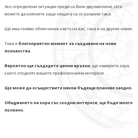
Ако определени ситуации преди са били двусмислени, сега
можете да изясните защо нещата са се развили така.
Ще има голямо облекчение както на вас, така и за другия човек.
Това е
благоприятен момент за създаване на нови
познанства.
Вероятно ще създадете ценни връзки,
ще намерите хора,
които споделят вашите професионални интереси.
Ще може да осъществите някои бъдещи планове заедно.
Общуването на хора със сходни интереси, ще бъде много
полезно.