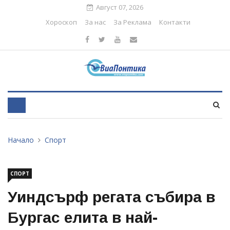
Август 07, 2026
Хороскоп
За нас
За Реклама
Контакти
Начало
Спорт
СПОРТ
Уиндсърф регата събира в
Бургас елита в най-