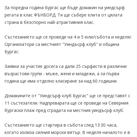
За поредна година Бургас ще бъде домакин на уиндсърф
регата в клас ФЪНБОРД. Тя ще събере елита от цялата
страна в безспорно най-атрактивния клас.
Състезанието ще се проведе на 4 и 5 юли/събота и неделя/.
Организатори са местният "Уиндъсрф клуб" и община
Бургас.
Заявки за участие досега са дали 25 сърфисти в различни
възрастови групи - мъже, жени и младежи, а за първа
година ще има отделно класиране за над 60 годишни.
Домакините от "Уиндсърф клуб Бургас" ще се представят с
11 състезатели. Надпреварата ще се проведе на Северния
бургаски плаж пред сградата на местния уиндъсрф клуб.
Състезанието ще стартира в събота след 13:30 часа,
когато излиза силния морски вятър. В неделя началото е в