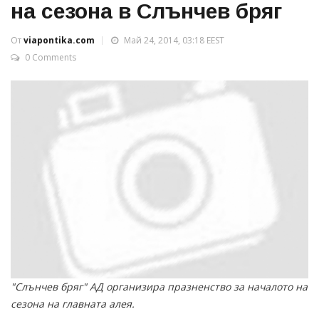
на сезона в Слънчев бряг
От
viapontika.com
Май 24, 2014, 03:18 EEST
0 Comments
"Слънчев бряг" АД организира празненство за началото на
сезона на главната алея.