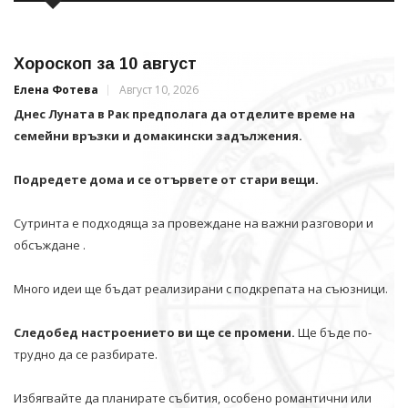
Хороскоп за 10 август
Елена Фотева
Август 10, 2026
Днес Луната в Рак предполага да отделите време на
семейни връзки и домакински задължения.
Подредете дома и се отървете от стари вещи.
Сутринта е подходяща за провеждане на важни разговори и
обсъждане .
Много идеи ще бъдат реализирани с подкрепата на съюзници.
Следобед настроението ви ще се промени.
Ще бъде по-
трудно да се разбирате.
Избягвайте да планирате събития, особено романтични или