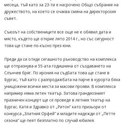
месеца, тъй като за 23-ти е насрочено Общо събрание на
дружеството, на което се очаква смяна на директорския
съвет.
Съюзът на собствениците все още не е обявил дата и
място, където ще открие лято 2014 г., но със сигурност
това ще стане по-късно през юни.
Преди да си отиде сегашното ръководство на комплекса
ще отпразнува и 55-ата годишнина от създаването на
Слънчев бряг. По ирония на съдбата това ще стане в
Бургас, тъй като с разпродажбата на парче в курорта бяха
унищожени всички места за масови прояви. В комплекса
например няма летен театър. Затова грандиозният
празничен концерт ще се проведе в летния театър на
Бургас. Катя и Здравко от „Ритон” като призьори от
конкурса „Златния Орфей” и младите надежди от „Петте
сезона” ще пеят безплатно по случай юбилея.