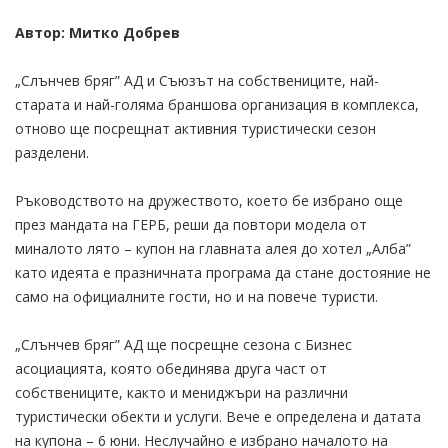
Автор: Митко Добрев
„Слънчев бряг” АД и Съюзът на собствениците, най-
старата и най-голяма браншова организация в комплекса,
отново ще посрещнат активния туристически сезон
разделени.
Ръководството на дружеството, което бе избрано още
през мандата на ГЕРБ, реши да повтори модела от
миналото лято – купон на главната алея до хотел „Алба”
като идеята е празничната програма да стане достояние не
само на официалните гости, но и на повече туристи.
„Слънчев бряг” АД ще посрещне сезона с Бизнес
асоциацията, която обединява друга част от
собствениците, както и мениджъри на различни
туристически обекти и услуги. Вече е определена и датата
на купона – 6 юни. Неслучайно е избрано началото на