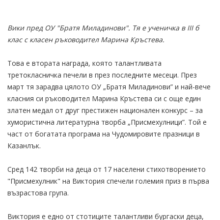
Вики пред ОУ "Братя Миладинови". Тя е ученичка в III б
клас с класен ръководител Марина Кръстева.
Това е втората награда, която талантливата
третокласничка печели в през последните месеци. През
март тя зарадва цялото ОУ „Братя Миладинови” и най-вече
класния си ръководител Марина Кръстева си с още един
златен медал от друг престижен национален конкурс – за
хумористична литературна творба „Присмехулници”. Той е
част от богатата програма на Чудомировите празници в
Казанлък.
Сред 142 творби на деца от 17 населени стихотворението
"Присмехулник" на Виктория спечели големия приз в първа
възрастова група.
Виктория е едно от стотиците талантливи бургаски деца,