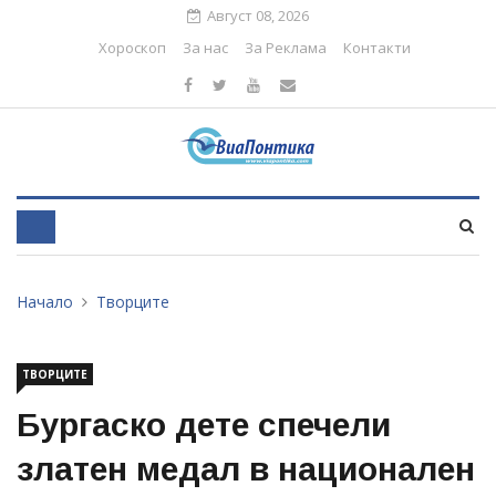
Август 08, 2026
Хороскоп
За нас
За Реклама
Контакти
Начало
Творците
ТВОРЦИТЕ
Бургаско дете спечели
златен медал в национален