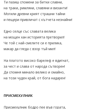
Ти пазиш спомени за битки славни,
на траки, римляни, славяни и византи!
Могили древни крият страшни тайни
и пещери привличат с кътчета незнайни!
Едно селце със славата велика
на мощен хан историята претворил!
Че той с най-смелите си е прилика,
макар да гледа с взор тъй мил!
На платото високо барелеф е вдигнат,
за чест и слава от народа сътворен!
Да спомня минало велико и омайно,
на този чуден край, от бога надарен!
ПРИСМЕХУЛНИК
Присмехулник бодро пее във гората,