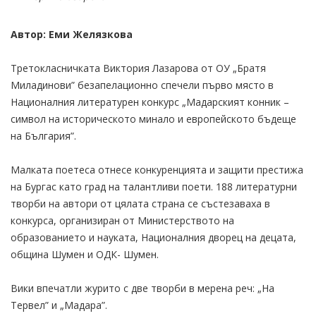
Автор: Еми Желязкова
Третокласничката Виктория Лазарова от ОУ „Братя
Миладинови” безапелационно спечели първо място в
Националния литературен конкурс „Мадарският конник –
символ на историческото минало и европейското бъдеще
на България”.
Малката поетеса отнесе конкуренцията и защити престижа
на Бургас като град на талантливи поети. 188 литературни
творби на автори от цялата страна се състезаваха в
конкурса, организиран от Министерството на
образованието и науката, Националния дворец на децата,
община Шумен и ОДК- Шумен.
Вики впечатли журито с две творби в мерена реч: „На
Тервел” и „Мадара”.