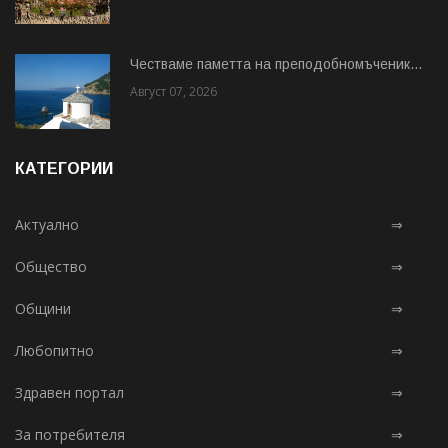
Честваме паметта на преподобномъченик...
Август 07, 2026
КАТЕГОРИИ
Актуално
⇒
Общество
⇒
Общини
⇒
Любопитно
⇒
Здравен портал
⇒
За потребителя
⇒