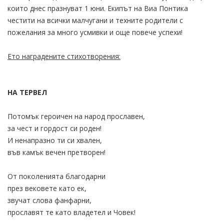
които днес празнуват 1 юни. Екипът на Виа Понтика
честити на всички малчугани и техните родители с
пожелания за много усмивки и още повече успехи!
Ето наградените стихотворения:
НА ТЕРВЕЛ
Потомък героичен на народ прославен,
за чест и гордост си роден!
И ненапразно ти си хвален,
във камък вечен претворен!
От поколенията благодарни
през вековете като ек,
звучат слова фанфарни,
прославят те като владетел и Човек!