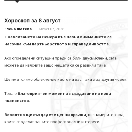
Хороскоп за 8 август
Елена Фотева
Август 07, 2026
С навлизането на Венера във Везни вниманието се
насочва към партньорството и справедливостта.
Ако определени ситуации преди са били двусмислени, сега
можете да изясните защо нещата са се развили така.
Ще има голямо облекчение както на вас, така и за другия човек.
Това е
благоприятен момент за създаване на нови
познанства.
Вероятно ще създадете ценни връзки,
ще намерите хора,
които споделят вашите професионални интереси.