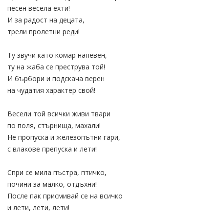
песен весела ехти!
И за радост на децата,
трели пролетни реди!
Ту звучи като комар напевен,
ту на жаба се преструва той!
И бърбори и подскача верен
на чудатия характер свой!
Весели той всички живи твари
по поля, стърнища, махали!
Не пропуска и железопътни гари,
с влакове препуска и лети!
Спри се мила пъстра, птичко,
почини за малко, отдъхни!
После пак присмивай се на всичко
и лети, лети, лети!