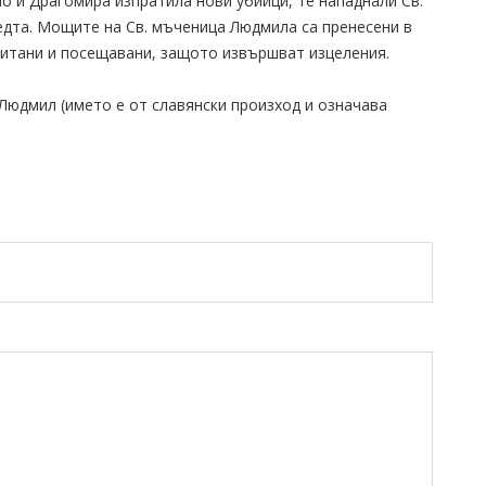
но и Драгомира изпратила нови убийци, те нападнали Св.
едта. Мощите на Св. мъченица Людмила са пренесени в
очитани и посещавани, защото извършват изцеления.
Людмил (името е от славянски произход и означава