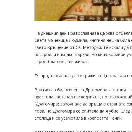
На днешния ден Православната църква отбеляз
Света мъченица Людмила, княгиня Чешка била 
свето Кръщение от Св. Методий. Те искали да 
построили няколко църкви. Но княз Боривой ум
строг, благочестив живот.
Тя продължавала да се грижи за Църквата и по
Вратислав бил женен за Драгомира – техният с
престола застанал наследникът, но възползвай
(Драгомира) започнала да връща в страната ез
това, но Драгомира се опитала да я убие. Сле
столица и се усамотила в крепостта Течин.