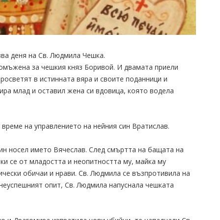
ва деня на Св. Людмила Чешка.
омъжена за чешкия княз Боривой. И двамата приели
просветят в истинната вяра и своите поданници и
ира млад и оставил жена си вдовица, която водела
 време на управлението на нейния син Вратислав.
ин носел името Вячеслав. След смъртта на бащата на
ки се от младостта и неопитността му, майка му
ически обичаи и нрави. Св. Людмила се възпротивила на
д неуспешният опит, Св. Людмила напуснала чешката