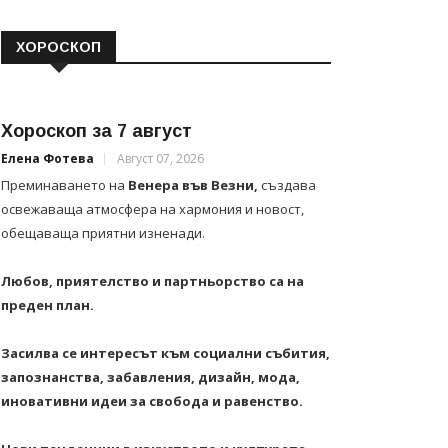
ХОРОСКОП
Хороскоп за 7 август
Елена Фотева
Август 07, 2026
Преминаването на
Венера във Везни,
създава
освежаваща атмосфера на хармония и новост,
обещаваща приятни изненади.
Любов, приятелство и партньорство са на
преден план.
Засилва се интересът към социални събития,
запознанства, забавления, дизайн, мода,
иновативни идеи за свобода и равенство.