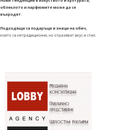
Нови тенденции в изкуството и културата,
облеклото и парфюмите може да се
възродят.
Подходящи са подаръци и знаци на обич,
които са нетрадиционни, но отразяват вкус и стил.