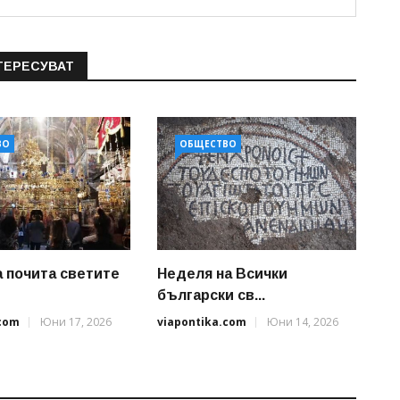
ТЕРЕСУВАТ
ВО
ОБЩЕСТВО
 почита светите
Неделя на Всички
български св...
.com
Юни 17, 2026
viapontika.com
Юни 14, 2026