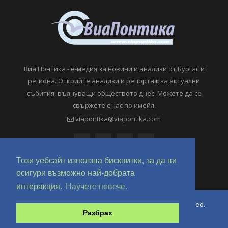
Виа Понтика - е-медия за новини и анализи от Бургас и
региона. Открийте анализи и репортаж за актуални
събития, вълнуващи обществото днес. Можете да се
свържете с нас по имейл.
viapontika@viapontika.com
Този уебсайт използва бисквитки, за да ви
осигури възможно най-добрата
интеракция.
Научете повече.
Copyright © 2018-2024 ViaPontika.com. All Rights Reserved.
Разбрах
Development @ OverHertz Ltd
Ω