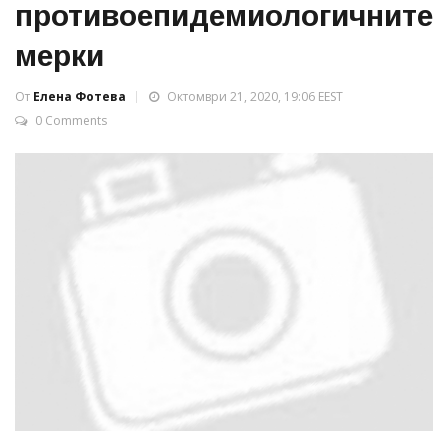
противоепидемиологичните
мерки
От
Елена Фотева
Октомври 21, 2020, 19:06 EEST
0 Comments