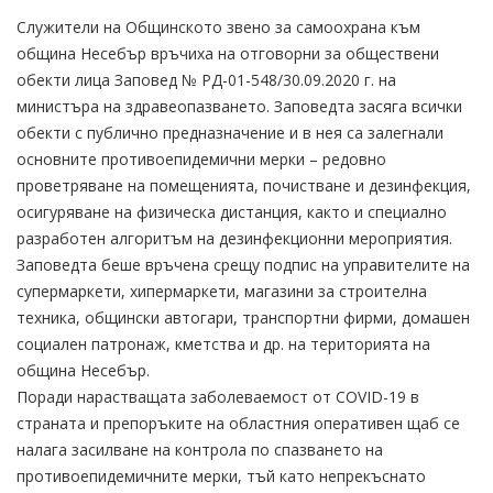
Служители на Общинското звено за самоохрана към
община Несебър връчиха на отговорни за обществени
обекти лица Заповед № РД-01-548/30.09.2020 г. на
министъра на здравеопазването. Заповедта засяга всички
обекти с публично предназначение и в нея са залегнали
основните противоепидемични мерки – редовно
проветряване на помещенията, почистване и дезинфекция,
осигуряване на физическа дистанция, както и специално
разработен алгоритъм на дезинфекционни мероприятия.
Заповедта беше връчена срещу подпис на управителите на
супермаркети, хипермаркети, магазини за строителна
техника, общински автогари, транспортни фирми, домашен
социален патронаж, кметства и др. на територията на
община Несебър.
Поради нарастващата заболеваемост от COVID-19 в
страната и препоръките на областния оперативен щаб се
налага засилване на контрола по спазването на
противоепидемичните мерки, тъй като непрекъснато