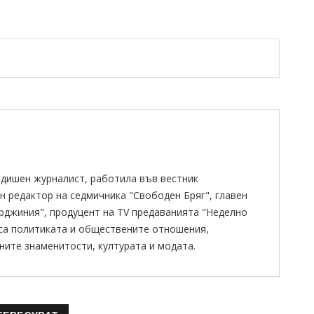
одишен журналист, работила във вестник
н редактор на седмичника "Свободен Бряг", главен
ирджиния", продуцент на TV предаванията "Неделно
 са политиката и обществените отношения,
ните знаменитости, културата и модата.