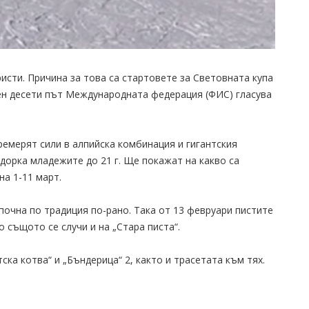
ристи. Причина за това са стартовете за Световната купа
еен десети път Международната федерация (ФИС) гласува
ремерят сили в алпийска комбинация и гигантския
дорка младежите до 21 г. Ще покажат на какво са
а 1-11 март.
почна по традиция по-рано. Така от 13 февруари пистите
о същото се случи и на „Стара писта“.
ка котва“ и „Бъндерица“ 2, както и трасетата към тях.