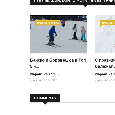
ПУБЛИКАЦИИ, КОИТО МОГАТ ДА ВИ ЗАИН
ТРАВЕЛ ПОРТАЛ
ТРАВЕЛ 
Банско и Боровец са в Топ
С празни
5 н...
бележат .
viapontika.com
viapontika
Декември 15, 2025
Декември 13
COMMENTS