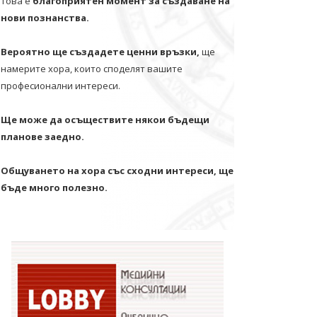
Това е
благоприятен момент за създаване на
нови познанства.
Вероятно ще създадете ценни връзки,
ще
намерите хора, които споделят вашите
професионални интереси.
Ще може да осъществите някои бъдещи
планове заедно.
Общуването на хора със сходни интереси, ще
бъде много полезно.