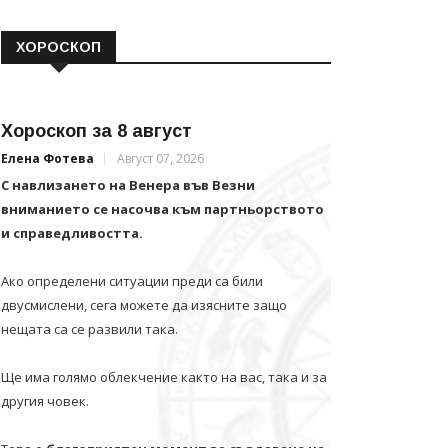
ХОРОСКОП
Хороскоп за 8 август
Елена Фотева
Август 07, 2026
С навлизането на Венера във Везни
вниманието се насочва към партньорството
и справедливостта.
Ако определени ситуации преди са били
двусмислени, сега можете да изясните защо
нещата са се развили така.
Ще има голямо облекчение както на вас, така и за
другия човек.