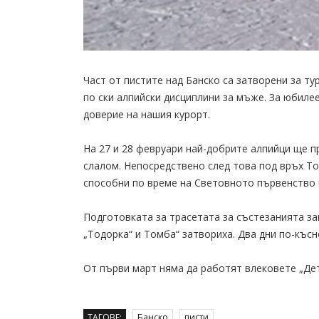
Част от пистите над Банско са затворени за ту
по ски алпийски дисциплини за мъже. За юбил
доверие на нашия курорт.
На 27 и 28 февруари най-добрите алпийци ще п
слалом. Непосредствено след това под връх То
способни по време на Световното първенство н
Подготовката за трасетата за състезанията за
„Тодорка“ и Томба“ затвориха. Два дни по-късн
От първи март няма да работят влековете „Детс
ТАГОВЕ:
Банско
писти