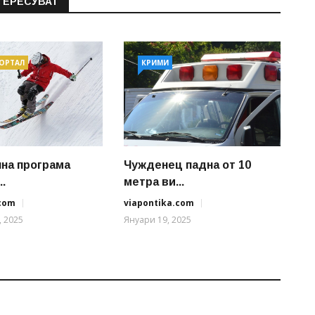
ТЕРЕСУВАТ
ПОРТАЛ
КРИМИ
чна програма
Чужденец падна от 10
..
метра ви...
.com
viapontika.com
, 2025
Януари 19, 2025