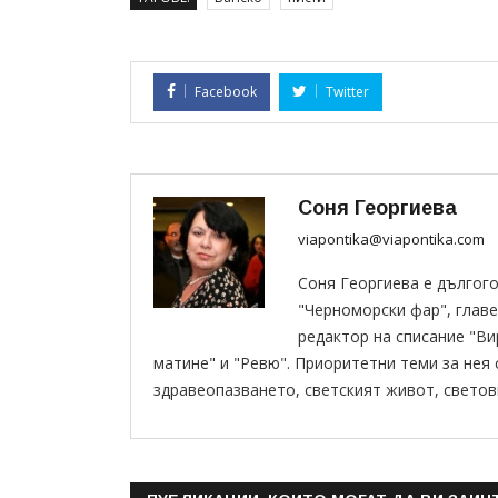
Facebook
Twitter
Соня Георгиева
viapontika@viapontika.com
Соня Георгиева е дългог
"Черноморски фар", главе
редактор на списание "В
матине" и "Ревю". Приоритетни теми за нея
здравеопазването, светският живот, светов