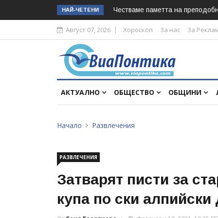
Честваме паметта на преподоб
НАЙ-ЧЕТЕНИ
Август 07, 2026
Хороскоп
За нас
За Рекла
АКТУАЛНО
ОБЩЕСТВО
ОБЩИНИ
Начало
Развлечения
РАЗВЛЕЧЕНИЯ
Затварят писти за ст
купа по ски алпийски