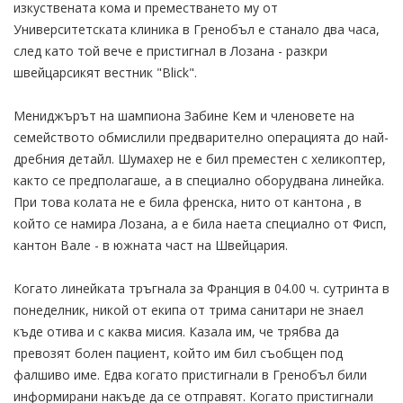
изкуствената кома и преместването му от
Университетската клиника в Гренобъл е станало два часа,
след като той вече е пристигнал в Лозана - разкри
швейцарсикят вестник "Blick".
Мениджърът на шампиона Забине Кем и членовете на
семейството обмислили предварително операцията до най-
дребния детайл. Шумахер не е бил преместен с хеликоптер,
както се предполагаше, а в специално оборудвана линейка.
При това колата не е била френска, нито от кантона , в
който се намира Лозана, а е била наета специално от Фисп,
кантон Вале - в южната част на Швейцария.
Когато линейката тръгнала за Франция в 04.00 ч. сутринта в
понеделник, никой от екипа от трима санитари не знаел
къде отива и с каква мисия. Казала им, че трябва да
превозят болен пациент, който им бил съобщен под
фалшиво име. Едва когато пристигнали в Гренобъл били
информирани накъде да се отправят. Когато пристигнали