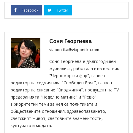
Facebook
Twitter
Соня Георгиева
viapontika@viapontika.com
Соня Георгиева е дългогодишен
журналист, работила във вестник
"Черноморски фар", главен
редактор на седмичника "Свободен Бряг", главен
редактор на списание "Вирджиния", продуцент на TV
предаванията "Неделно матине" и "Ревю".
Приоритетни теми за нея са политиката и
обществените отношения, здравеопазването,
светският живот, световните знаменитости,
културата и модата.