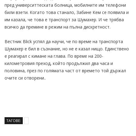
пред университтеската болница, мобилните им телефони
били взети. Когато това станало, Забине Кем се появила и
им казала, че това е транспорт за Шумахер. И че трябва
всичко да премине в режим на пълна дискретност.
Вестник Blick успял да научи, че по време на транспорта
Шумахер е бил в съзнание, но не е казал нищо. Единствено
е реагирал с кимане на глава. По време на 200-
километровия преход, който продължил два часа и
половина, през по голямата част от времето той държал
очите си отворени..
ТАГОВЕ: