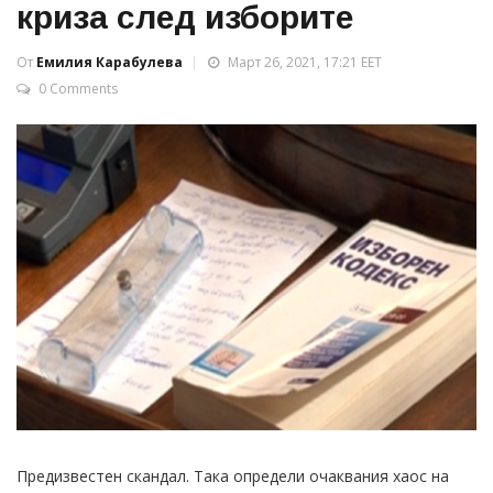
криза след изборите
От
Емилия Карабулева
Март 26, 2021, 17:21 EET
0 Comments
Предизвестен скандал. Така определи очаквания хаос на