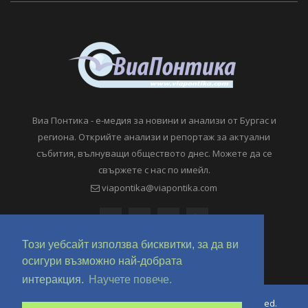
Виа Понтика - е-медия за новини и анализи от Бургас и
региона. Открийте анализи и репортаж за актуални
събития, вълнуващи обществото днес. Можете да се
свържете с нас по имейл.
viapontika@viapontika.com
Този уебсайт използва бисквитки, за да ви
осигури възможно най-добрата
интеракция.
Научете повече.
Copyright © 2018-2024 ViaPontika.com. All Rights Reserved.