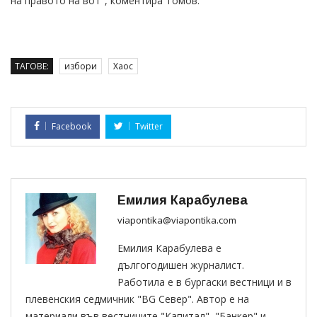
на правото на вот", коментира Томов.
ТАГОВЕ:
избори
Хаос
Facebook
Twitter
Емилия Карабулева
viapontika@viapontika.com
Емилия Карабулева е
дългогодишен журналист.
Работила е в бургаски вестници и в
плевенския седмичник "BG Север". Автор е на
материали във вестниците "Капитал", "Банкер" и