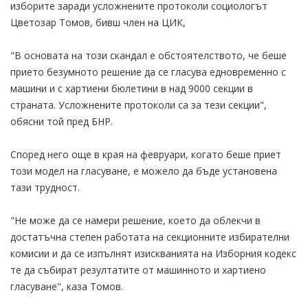
изборите заради усложнените протоколи социологът
Цветозар Томов, бивш член на ЦИК,
"В основата на този скандал е обстоятелството, че беше
прието безумното решение да се гласува едновременно с
машини и с хартиени бюлетини в над 9000 секции в
страната. Усложнените протоколи са за тези секции",
обясни той пред БНР.
Според него още в края на февруари, когато беше приет
този модел на гласуване, е можело да бъде установена
тази трудност.
"Не може да се намери решение, което да облекчи в
достатъчна степен работата на секционните избирателни
комисии и да се изпълнят изискванията на Изборния кодекс
те да събират резултатите от машинното и хартиено
гласуване", каза Томов.