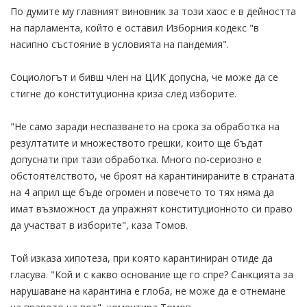
По думите му главният виновник за този хаос е в дейността
на парламента, който е оставил Изборния кодекс "в
насипно състояние в условията на пандемия".
Социологът и бивш член на ЦИК допусна, че може да се
стигне до конституционна криза след изборите.
"Не само заради неспазването на срока за обработка на
резултатите и множеството грешки, които ще бъдат
допуснати при тази обработка. Много по-сериозно е
обстоятелството, че броят на карантинираните в страната
на 4 април ще бъде огромен и повечето то тях няма да
имат възможност да упражнят конституционното си право
да участват в изборите", каза Томов.
Той изказа хипотеза, при която карантиниран отиде да
гласува. "Кой и с какво основание ще го спре? Санкцията за
нарушаване на карантина е глоба, не може да е отнемане