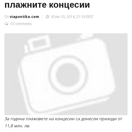
плажните концесии
От
viapontika.com
Юли 10, 2014, 21:18 EEST
0 Comments
За година плажовете на концесии са донесли приходи от
11,8 млн. лв.