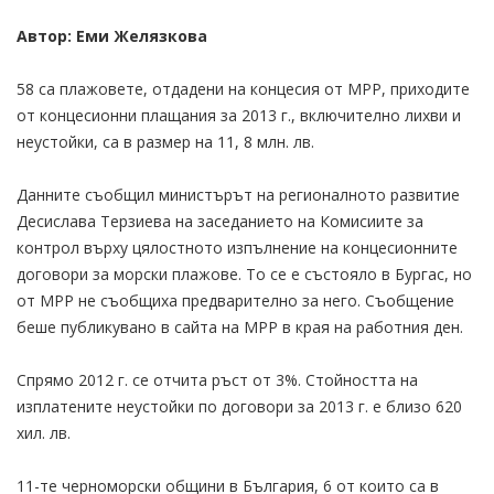
Автор: Еми Желязкова
58 са плажовете, отдадени на концесия от МРР, приходите
от концесионни плащания за 2013 г., включително лихви и
неустойки, са в размер на 11, 8 млн. лв.
Данните съобщил министърът на регионалното развитие
Десислава Терзиева на заседанието на Комисиите за
контрол върху цялостното изпълнение на концесионните
договори за морски плажове. То се е състояло в Бургас, но
от МРР не съобщиха предварително за него. Съобщение
беше публикувано в сайта на МРР в края на работния ден.
Спрямо 2012 г. се отчита ръст от 3%. Стойността на
изплатените неустойки по договори за 2013 г. е близо 620
хил. лв.
11-те черноморски общини в България, 6 от които са в