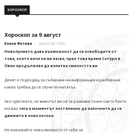
ХОРОСКОП
Хороскоп за 9 август
Елена Фотева
Август 08, 2026
Новолунието дава възможност да се освободите от
това, което вече не ви пасва, през това време Сатурн в
Овен продължава да изпитва смелостта ви.
Денят е подходящ за събиране на информация и разбиране
какво трябва да се случи по-нататък.
Ако чувствате, че животът ви не се развива точно както бихте
искали,
сега е моментът постепенно да започнете да се
движите в нова посока.
Не изисквайте невъзможното от себе си.