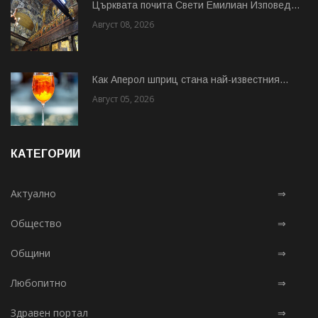
Църквата почита Свeти Емилиан Изповед...
Август 08, 2026
Как Аперол шприц стана най-известния...
Август 05, 2026
КАТЕГОРИИ
Актуално
⇒
Общество
⇒
Общини
⇒
Любопитно
⇒
Здравен портал
⇒