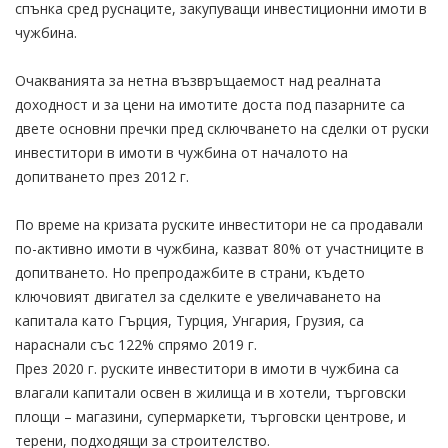
спънка сред руснаците, закупуващи инвестиционни имоти в
чужбина.
Очакванията за нетна възвръщаемост над реалната
доходност и за цени на имотите доста под пазарните са
двете основни пречки пред сключването на сделки от руски
инвеститори в имоти в чужбина от началото на
допитването през 2012 г.
По време на кризата руските инвеститори не са продавали
по-активно имоти в чужбина, казват 80% от участниците в
допитването. Но препродажбите в страни, където
ключовият двигател за сделките е увеличаването на
капитала като Гърция, Турция, Унгария, Грузия, са
нараснали със 122% спрямо 2019 г.
През 2020 г. руските инвеститори в имоти в чужбина са
влагали капитали освен в жилища и в хотели, търговски
площи – магазини, супермаркети, търговски центрове, и
терени, подходящи за строителство.