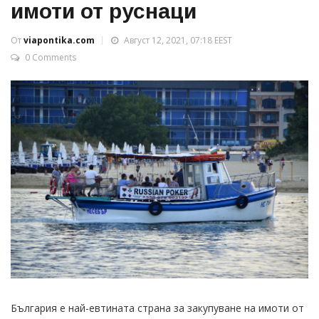
имоти от руснаци
От
viapontika.com
Август 12, 2021, 07:18 EEST
0 Comments
България е най-евтината страна за закупуване на имоти от