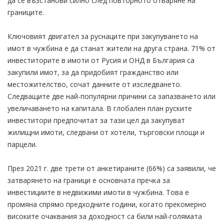
да се възстанови силно след повторното отваряне на
границите.
Ключовият двигател за руснаците при закупуването на
имот в чужбина е да станат жители на друга страна. 71% от
инвеститорите в имоти от Русия и ОНД в България са
закупили имот, за да придобият гражданство или
местожителство, сочат данните от изследването.
Следващите две най-популярни причини са запазването или
увеличаването на капитала. В глобален план руските
инвеститори предпочитат за тази цел да закупуват
жилищни имоти, следвани от хотели, търговски площи и
парцели.
През 2021 г. две трети от анкетираните (66%) са заявили, че
затварянето на граници е основната пречка за
инвестициите в недвижими имоти в чужбина. Това е
промяна спрямо предходните години, когато прекомерно
високите очаквания за доходност са били най-голямата