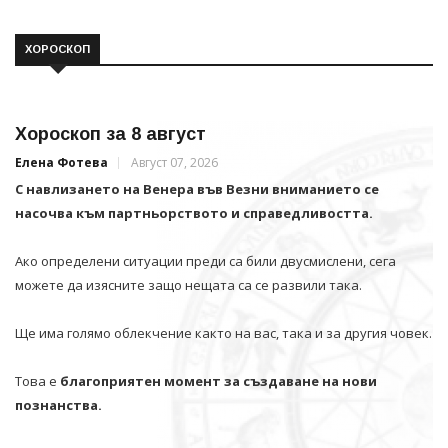
ХОРОСКОП
Хороскоп за 8 август
Елена Фотева
Август 07, 2026
С навлизането на Венера във Везни вниманието се
насочва към партньорството и справедливостта.
Ако определени ситуации преди са били двусмислени, сега
можете да изясните защо нещата са се развили така.
Ще има голямо облекчение както на вас, така и за другия човек.
Това е
благоприятен момент за създаване на нови
познанства.