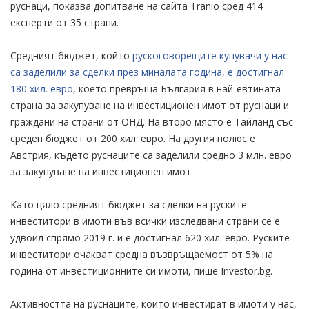
руснаци, показва допитване на сайта Tranio сред 414
експерти от 35 страни.
Средният бюджет, който
рускоговорещите купувачи у нас
са заделили за сделки през миналата година, е достигнал
180 хил. евро
, което превръща България в най-евтината
страна за закупуване на инвестиционен имот от руснаци и
граждани на страни от ОНД. На второ място е Тайланд със
среден бюджет от 200 хил. евро. На другия полюс е
Австрия, където руснаците са заделили средно 3 млн. евро
за закупуване на инвестиционен имот.
Като цяло средният бюджет за сделки на руските
инвеститори в имоти във всички изследвани страни се е
удвоил спрямо 2019 г. и е достигнал 620 хил. евро. Руските
инвеститори очакват средна възвръщаемост от 5% на
година от инвестиционните си имоти, пише Investor.bg.
Активността на руснаците, които инвестират в имоти у нас,