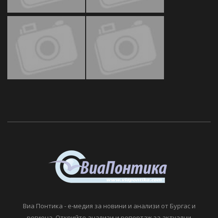
Виа Понтика - е-медия за новини и анализи от Бургас и
региона. Открийте анализи и репортаж за актуални