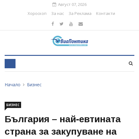
Август 07, 2026
Хороскоп
За нас
За Реклама
Контакти
Начало
Бизнес
БИЗНЕС
България – най-евтината
страна за закупуване на