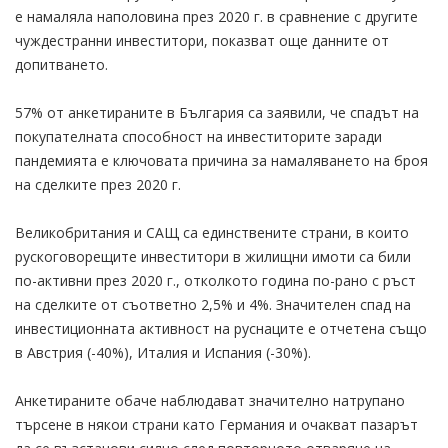
е намаляла наполовина през 2020 г. в сравнение с другите
чуждестранни инвеститори, показват още данните от
допитването.
57% от анкетираните в България са заявили, че спадът на
покупателната способност на инвеститорите заради
пандемията е ключовата причина за намаляването на броя
на сделките през 2020 г.
Великобритания и САЩ са единствените страни, в които
рускоговорещите инвеститори в жилищни имоти са били
по-активни през 2020 г., отколкото година по-рано с ръст
на сделките от съответно 2,5% и 4%. Значителен спад на
инвестиционната активност на руснаците е отчетена също
в Австрия (-40%), Италия и Испания (-30%).
Анкетираните обаче наблюдават значително натрупано
търсене в някои страни като Германия и очакват пазарът