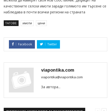
можеха да намерят своя нов собственик. Дефицит на
качествените селски имоти заради голямото им търсене се
наблюдава в почти всички региони на страната
ТАГОВЕ:
имоти
цени
Facebook
Twitter
viapontika.com
viapontika@viapontika.com
За автора...