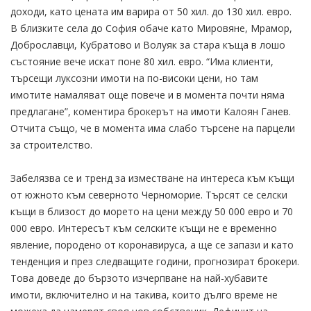
доходи, като цената им варира от 50 хил. до 130 хил. евро.
В близките села до София обаче като Мировяне, Мрамор,
Доброславци, Кубратово и Волуяк за стара къща в лошо
състояние вече искат поне 80 хил. евро. “Има клиенти,
търсещи луксозни имоти на по-високи цени, но там
имотите намаляват още повече и в момента почти няма
предлагане”, коментира брокерът на имоти Калоян Ганев.
Отчита също, че в момента има слабо търсене на парцели
за строителство.
Забелязва се и тренд за изместване на интереса към къщи
от южното към северното Черноморие. Търсят се селски
къщи в близост до морето на цени между 50 000 евро и 70
000 евро. Интересът към селските къщи не е временно
явление, породено от коронавируса, а ще се запази и като
тенденция и през следващите години, прогнозират брокери.
Това доведе до бързото изчерпване на най-хубавите
имоти, включително и на такива, които дълго време не