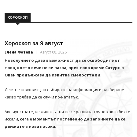
ХОРОСКОП
Хороскоп за 9 август
Елена Фотева
Август 08, 2026
Новолунието дава възможност да се освободите от
това, което вече не ви пасва, през това време Сатурн в
Овен продължава да изпитва смелостта ви.
Денят е подходящ за събиране на информация и разбиране
какво трябва да се случи по-нататък.
Ако чувствате, че животът ви не се развива точно както бихте
искали,
сега е моментът постепенно да започнете да се
движите в нова посока.