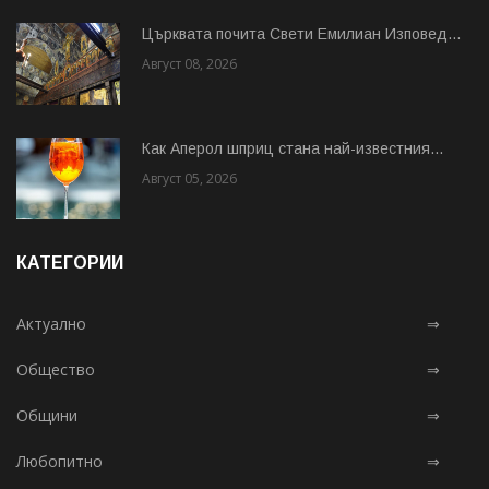
Църквата почита Свeти Емилиан Изповед...
Август 08, 2026
Как Аперол шприц стана най-известния...
Август 05, 2026
КАТЕГОРИИ
Актуално
⇒
Общество
⇒
Общини
⇒
Любопитно
⇒