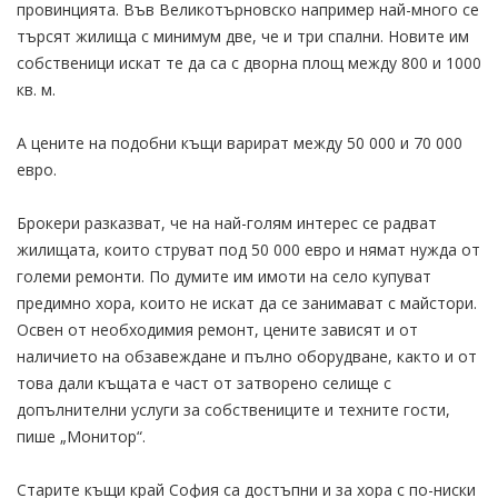
провинцията. Във Великотърновско например най-много се
търсят жилища с минимум две, че и три спални. Новите им
собственици искат те да са с дворна площ между 800 и 1000
кв. м.
А цените на подобни къщи варират между 50 000 и 70 000
евро.
Брокери разказват, че на най-голям интерес се радват
жилищата, които струват под 50 000 евро и нямат нужда от
големи ремонти. По думите им имоти на село купуват
предимно хора, които не искат да се занимават с майстори.
Освен от необходимия ремонт, цените зависят и от
наличието на обзавеждане и пълно оборудване, както и от
това дали къщата е част от затворено селище с
допълнителни услуги за собствениците и техните гости,
пише „Монитор“.
Старите къщи край София са достъпни и за хора с по-ниски