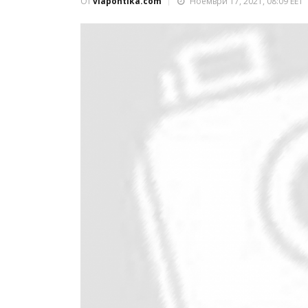
От
viapontika.com
Ноември 17, 2021, 08:09 EET