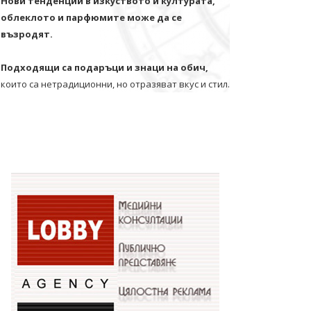
Нови тенденции в изкуството и културата,
облеклото и парфюмите може да се
възродят.
Подходящи са подаръци и знаци на обич,
които са нетрадиционни, но отразяват вкус и стил.