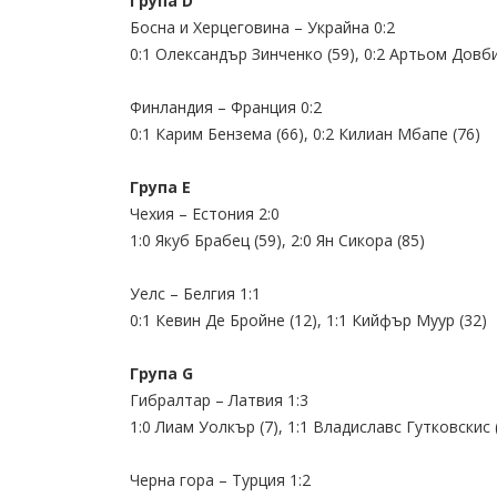
Група D
Босна и Херцеговина – Украйна 0:2
0:1 Олександър Зинченко (59), 0:2 Артьом Довби
Финландия – Франция 0:2
0:1 Карим Бензема (66), 0:2 Килиан Мбапе (76)
Група Е
Чехия – Естония 2:0
1:0 Якуб Брабец (59), 2:0 Ян Сикора (85)
Уелс – Белгия 1:1
0:1 Кевин Де Бройне (12), 1:1 Кийфър Муур (32)
Група G
Гибралтар – Латвия 1:3
1:0 Лиам Уолкър (7), 1:1 Владиславс Гутковскис 
Черна гора – Турция 1:2