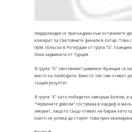
Нидерландия се присъедини към останалите дев
класират за Световните финали в Катар. Това с
пряк сблъсък в Ротердам от група “G”. Скандин
бяха задминати от Турция.
В група "D" световният шампион Франция се на
място на плейофите. Вместо тях там отиват ук
същия резултат.
В група "Е" като победител завърши Белгия, а 
"Червените дяволи" гостуваха в Кардиф и мачъ
ликуват, защото също отиват на бараж като ед
които не успяха да сторят това през квалифика