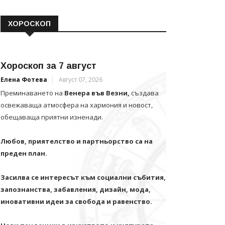
ХОРОСКОП
Хороскоп за 7 август
Елена Фотева
Август 07, 2026
Преминаването на
Венера във Везни,
създава
освежаваща атмосфера на хармония и новост,
обещаваща приятни изненади.
Любов, приятелство и партньорство са на
преден план.
Засилва се интересът към социални събития,
запознанства, забавления, дизайн, мода,
иновативни идеи за свобода и равенство.