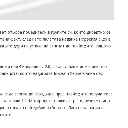
ет отбора победители в групите си, които директно се
тана факт, след като лалетата надвиха Норвегия с 2:0 в
авците дори не успяха да стигнат до плейофите, защото
ложи над Финландия с 2:0, с което лиши домакините от
раинците, които надиграха Босна и Херцеговина със
шанс да стигне до Мондиала през плейофите получи Уелс.
т завърши 1:1. Макар да завършиха трети, чехите също
ин от двата най-добри отбора от Лигата на нациите,
циите.