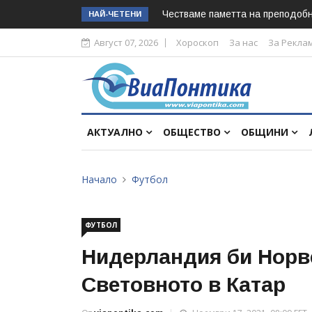
Честваме паметта на преподоб
НАЙ-ЧЕТЕНИ
Август 07, 2026
Хороскоп
За нас
За Рекла
АКТУАЛНО
ОБЩЕСТВО
ОБЩИНИ
Начало
Футбол
ФУТБОЛ
Нидерландия би Норве
Световното в Катар