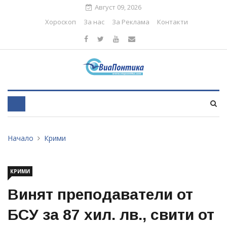
Август 09, 2026
Хороскоп
За нас
За Реклама
Контакти
Начало
Крими
КРИМИ
Винят преподаватели от
БСУ за 87 хил. лв., свити от