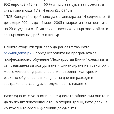
952 евро (52 713 лв.) – 60 % от цялата сума за проекта, а
след това и още 17 944 евро (35 094 лв.).
"ПСБ Консулт" е трябвало да организира за 14 седмици от 6
декември 2004 г. до 14 март 2005 г. маркетингови практики
на 20 студенти от България в престижни търговски обекти
за търговия на дребно в Кипър.
Нашите студенти трябвало да работят там като
мърчандайзъри
. Според условията на програмата за
професионално обучение "Леонардо да Винчи" средствата
са предвидени за осигуряване и финансиране на транспорт,
местоживеене, управление и мониторинг, културно и
езиково обучение, изплащане на дневни разходи и
застраховане срещу злополуки при пътуването.
Разследването установило, че двамата обвиняеми опитали
да прикрият присвояването на втория транш, като дали на
контролните органи фалшиви документи.