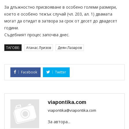
За длъжностно присвояване в особено големи размери,
което е особено тежък случай (чл. 203, ал. 1) двамата
могат да отидат в затвора за срок от десет до двадесет
години.
Съдебният процес започва днес.
ТАГОВЕ:
Атанас Луизов
Деян Лазаров
Facebook
Twitter
viapontika.com
viapontika@viapontika.com
За автора...