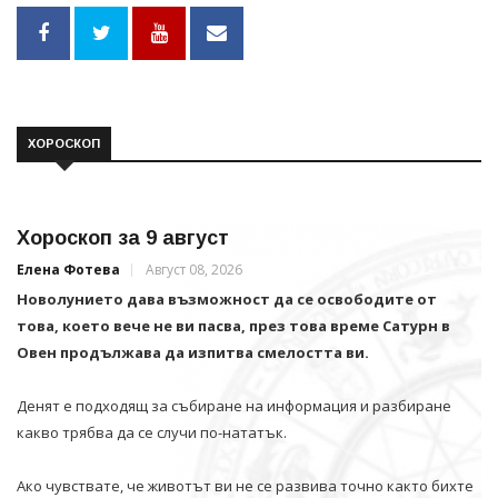
ХОРОСКОП
Хороскоп за 9 август
Елена Фотева
Август 08, 2026
Новолунието дава възможност да се освободите от
това, което вече не ви пасва, през това време Сатурн в
Овен продължава да изпитва смелостта ви.
Денят е подходящ за събиране на информация и разбиране
какво трябва да се случи по-нататък.
Ако чувствате, че животът ви не се развива точно както бихте