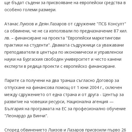
ще бъдат съдени за присвояване на европейски средства в
особено големи размери.
Атанас Луизов и Деян Лазаров от сдружение "ПСБ Консулт"
са обвинени, че не са използвали по предназначение 87 хил.
лв. – финансиране на проекта "Европейски маркетингови
практики на студенти". Двамата съдружници са уважавани
преподаватели в центъра по икономически и управленски
науки на Бургаския свободен университет и често канени
експерти в редица проекти с европейско финансиране.
Парите са получени на два транша съгласно Договор за
отпускане на финансова помощ от 1 юни 2004 г., сключен
между сдружението от една страна и от друга - Център за
развитие на човешки ресурси, Национална агенция —
България на програмата на ЕС за професионално обучение
"Леонардо да Винчи".
Според обвинението Луизов и Лазаров присвоили първо 26