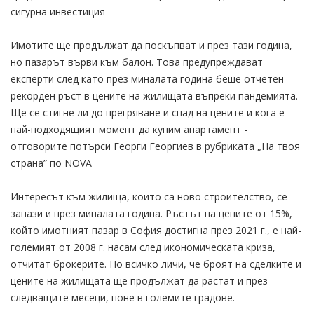
сигурна инвестиция
Имотите ще продължат да поскъпват и през тази година,
но пазарът върви към балон. Това предупреждават
експерти след като през миналата година беше отчетен
рекорден ръст в цените на жилищата въпреки пандемията.
Ще се стигне ли до прегряване и спад на цените и кога е
най-подходящият момент да купим апартамент -
отговорите потърси Георги Георгиев в рубриката „На твоя
страна” по NOVA
Интересът към жилища, които са ново строителство, се
запази и през миналата година. Ръстът на цените от 15%,
който имотният пазар в София достигна през 2021 г., е най-
големият от 2008 г. насам след икономическата криза,
отчитат брокерите. По всичко личи, че броят на сделките и
цените на жилищата ще продължат да растат и през
следващите месеци, поне в големите градове.