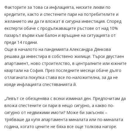
Факторите за това са инфлацията, ниските лихви по
кредитите, както и спестените пари на потребителите и
желанието им да ги вложат в сигурна инвестиция. Според
експерти обаче с продължаващите ръстове от над 10%
пазарът върви към балон и връщане на ситуацията от
преди 14 години.
Още в началото на пандемията Александра Дянкова
решава да инвестира в собствено жилище. Търси двустаен
апартамент, ново строителство, в централните или южните
квартали на София. През последните месеци обаче дълго
отлаганата покупка става все по-наложителна, за да не
изяде инфлацията спестяванията й.
„Левът се обезценява с всеки изминал ден. Предпочитам да
вложа спестените си пари в нещо сигурно, а какво по-
сигурно от недвижими имоти? Може би закъснях –
трябваше да купя апартамента миналата или по-миналата
година, когато цените не бяха все още толкова нагоре.