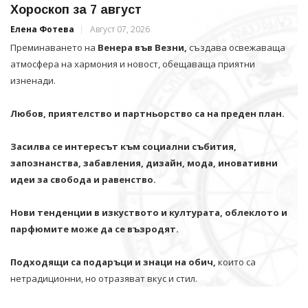
Хороскоп за 7 август
Елена Фотева
Август 07, 2026
Преминаването на
Венера във Везни,
създава освежаваща
атмосфера на хармония и новост, обещаваща приятни
изненади.
Любов, приятелство и партньорство са на преден план.
Засилва се интересът към социални събития,
запознанства, забавления, дизайн, мода, иновативни
идеи за свобода и равенство.
Нови тенденции в изкуството и културата, облеклото и
парфюмите може да се възродят.
Подходящи са подаръци и знаци на обич,
които са
нетрадиционни, но отразяват вкус и стил.