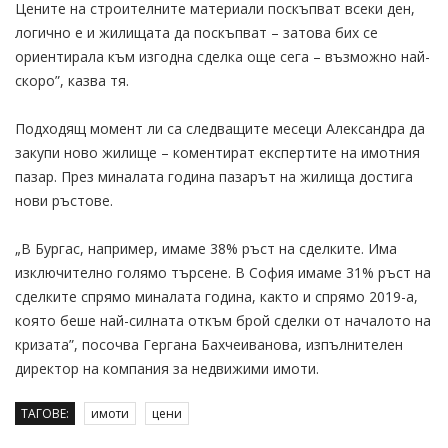
Цените на строителните материали поскъпват всеки ден,
логично е и жилищата да поскъпват – затова бих се
ориентирала към изгодна сделка още сега – възможно най-
скоро”, казва тя.
Подходящ момент ли са следващите месеци Александра да
закупи ново жилище – коментират експертите на имотния
пазар. През миналата година пазарът на жилища достига
нови ръстове.
„В Бургас, например, имаме 38% ръст на сделките. Има
изключително голямо търсене. В София имаме 31% ръст на
сделките спрямо миналата година, както и спрямо 2019-а,
която беше най-силната откъм брой сделки от началото на
кризата”, посочва Гepгaнa Бaxчeивaнoвa, изпълнителен
директор на компания за недвижими имоти.
ТАГОВЕ:
имоти
цени