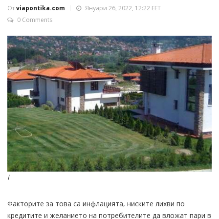
От
viapontika.com
Януари 26, 2022, 12:22 EET
0 Comments
i
Факторите за това са инфлацията, ниските лихви по
кредитите и желанието на потребителите да вложат пари в