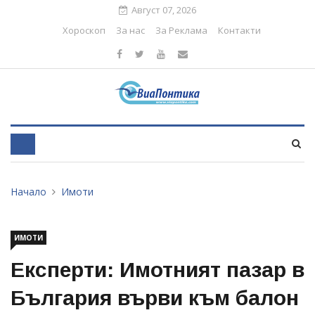
Август 07, 2026
Хороскоп
За нас
За Реклама
Контакти
Начало
Имоти
ИМОТИ
Експерти: Имотният пазар в
България върви към балон