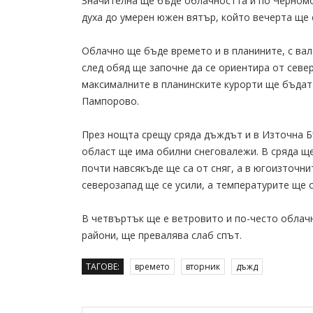
Значителна ще бъде облачността и по Черномо
духа до умерен южен вятър, който вечерта ще 
Облачно ще бъде времето и в планините, с вал
след обяд ще започне да се ориентира от севе
максималните в планинските курорти ще бъдат 
Пампорово.
През нощта срещу сряда дъждът и в Източна Б
област ще има обилни снеговалежи. В сряда ще
почти навсякъде ще са от сняг, а в югоизточн
северозапад ще се усили, а температурите ще 
В четвъртък ще е ветровито и по-често облачн
райони, ще превалява слаб спът.
ТАГОВЕ:
времето
вторник
дъжд