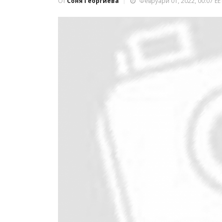
От
Соня Георгиева
Февруари 01, 2022, 00:07 EE