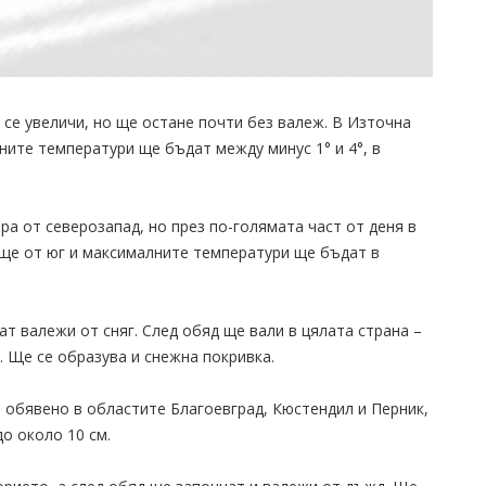
се увеличи, но ще остане почти без валеж. В Източна
ите температури ще бъдат между минус 1° и 4°, в
а от северозапад, но през по-голямата част от деня в
още от юг и максималните температури ще бъдат в
т валежи от сняг. След обяд ще вали в цялата страна –
. Ще се образува и снежна покривка.
 обявено в областите Благоевград, Кюстендил и Перник,
о около 10 см.