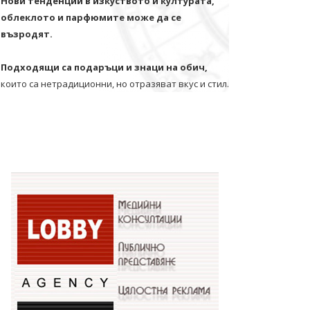
Нови тенденции в изкуството и културата,
облеклото и парфюмите може да се
възродят.
Подходящи са подаръци и знаци на обич,
които са нетрадиционни, но отразяват вкус и стил.