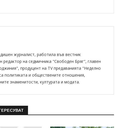
одишен журналист, работила във вестник
н редактор на седмичника "Свободен Бряг", главен
ирджиния", продуцент на TV предаванията "Неделно
 са политиката и обществените отношения,
ните знаменитости, културата и модата.
ТЕРЕСУВАТ