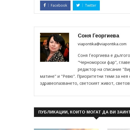
Facebook
Twitter
Соня Георгиева
viapontika@viapontika.com
Соня Георгиева е дългог
"Черноморски фар", главе
редактор на списание "В
матине" и "Ревю". Приоритетни теми за нея
здравеопазването, светският живот, светов
ПУБЛИКАЦИИ, КОИТО МОГАТ ДА ВИ ЗАИН