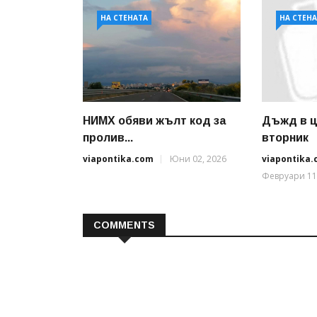
НА СТЕНАТА
НА СТЕН
НИМХ обяви жълт код за
Дъжд в ц
пролив...
вторник
viapontika.com
Юни 02, 2026
viapontika
Февруари 11
COMMENTS