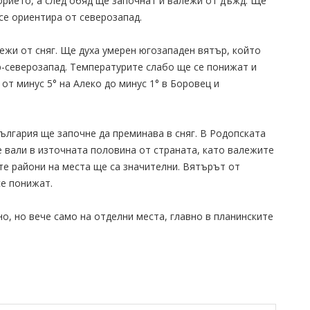
рието, а след обяд ще започнат и валежи от дъжд. Ще
се ориентира от северозапад.
ежи от сняг. Ще духа умерен югозападен вятър, който
р-северозапад. Температурите слабо ще се понижат и
от минус 5° на Алеко до минус 1° в Боровец и
ългария ще започне да преминава в сняг. В Родопската
 вали в източната половина от страната, като валежите
ите райони на места ще са значителни. Вятърът от
се понижат.
о, но вече само на отделни места, главно в планинските