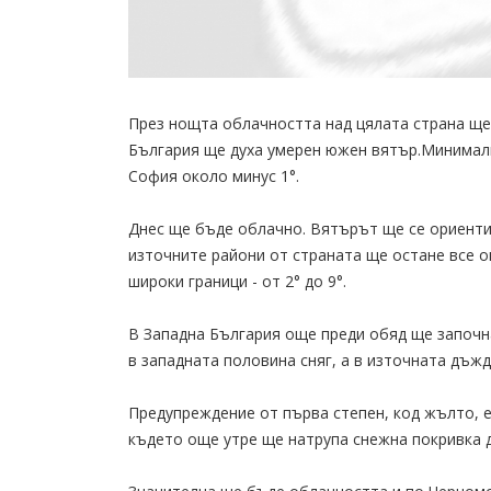
През нощта облачността над цялата страна ще 
България ще духа умерен южен вятър.Минималн
София около минус 1°.
Днес ще бъде облачно. Вятърът ще се ориентир
източните райони от страната ще остане все 
широки граници - от 2° до 9°.
В Западна България още преди обяд ще започна
в западната половина сняг, а в източната дъжд
Предупреждение от първа степен, код жълто, е
където още утре ще натрупа снежна покривка д