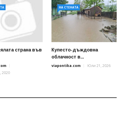
АТА
НА СТЕНАТА
ялата страна във
Купесто-дъждовна
облачност в...
.com
viapontika.com
Юли 21, 2026
, 2020