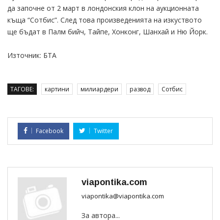
да започне от 2 март в лондонския клон на аукционната
къща “Сотбис”. След това произведенията на изкуството
ще бъдат в Палм бийч, Тайпе, Хонконг, Шанхай и Ню Йорк.
Източник: БТА
ТАГОВЕ:
картини
милиардери
развод
Сотбис
Facebook
Twitter
viapontika.com
viapontika@viapontika.com
За автора...