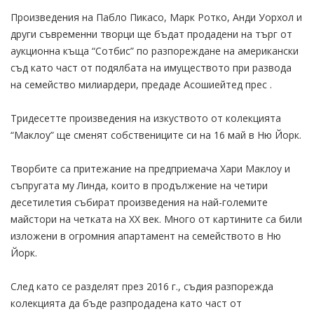
Произведения на Пабло Пикасо, Марк Ротко, Анди Уорхол и
други съвременни творци ще бъдат продадени на търг от
аукционна къща “Сотбис” по разпореждане на американски
съд като част от подялбата на имуществото при развода
на семейство милиардери, предаде Асошиейтед прес .
Тридесетте произведения на изкуството от колекцията
“Маклоу” ще сменят собствениците си на 16 май в Ню Йорк.
Творбите са притежание на предприемача Хари Маклоу и
съпругата му Линда, които в продължение на четири
десетилетия събират произведения на най-големите
майстори на четката на ХХ век. Много от картините са били
изложени в огромния апартамент на семейството в Ню
Йорк.
След като се разделят през 2016 г., съдия разпорежда
колекцията да бъде разпродадена като част от