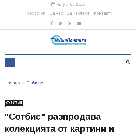
Август 09, 2026
Хороскоп
За нас
За Реклама
Контакти
Начало
Събития
СЪБИТИЯ
"Сотбис" разпродава
колекцията от картини и