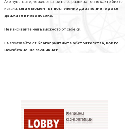
Ако чувствате, че животът ви не се развива точно както бихте
искали,
сега е моментът постепенно да започнете да се
движите в нова посока.
Не изисквайте невъзможното от себе си.
Възползвайте от
благоприятните обстоятелства, които
неизбежно ще възникнат.