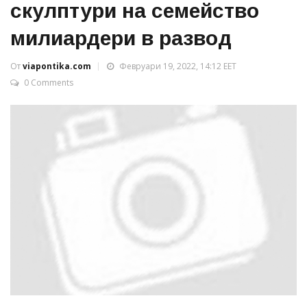
скулптури на семейство
милиардери в развод
От
viapontika.com
Февруари 19, 2022, 14:12 EET
0 Comments