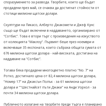
споразумението за развода. Творбите, които ще бъдат
продадени през май, се очаква да достигнат стойности от
стотици милиони щатски долари.
Скулптури на Пикасо, Алберто Джакомети и Джеф Кунс
също ще бъдат включени в наддаването, организирано от
“Сотбис”. Това е втори търг с произведения на изкуството
от колекцията “Маклоу”. Първият беше през ноември и
включваше 35 експоната, които събраха общата сумата от
676 милиона щатски долара - най-високата, достигана на
наддаване на “Сотбис”.
Тогава бяха продадени многоцветно платно “No. 7” на
Ротко, достигнало цена от 82,4 милиона щатски долара,
“Номер 17” на Джаксън Полък - за 61 милиона щатски
долара и “"Шестнайсет пъти Джаки" на Анди Уорхол - за
почти 34 милиона щатски долара.
Публичното излагане на творбите преди търга е планирано