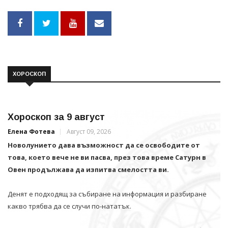
ХОРОСКОП
Хороскоп за 9 август
Елена Фотева
Август 09, 2026
Новолунието дава възможност да се освободите от
това, което вече не ви пасва, през това време Сатурн в
Овен продължава да изпитва смелостта ви.
Денят е подходящ за събиране на информация и разбиране
какво трябва да се случи по-нататък.