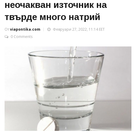
неочакван източник на
твърде много натрий
От
viapontika.com
Февруари 27, 2022, 11:14 EET
0 Comments