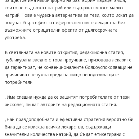
За щастие има някои форми на разтворим парацетамол,
които не съдържат натрий или съдържат много малко
натрий. Това е чудесна алтернатива за тези, които искат да
получат бърз ефект от ефервесцентните лекарства без
възможните отрицателни ефекти от дългосрочната
употреба.
В светлината на новите открития, редакционна статия,
публикувана заедно с това проучване, призовава лекарите
да гарантират, че конвенционалните болкоуспокояващи не
причиняват ненужна вреда на нищо неподозиращите
потребители.
„Има спешна нужда да се защитят потребителите от тези
рискове“, пишат авторите на редакционната статия.
„Най-правдоподобната и ефективна стратегия вероятно би
била да се изисква всички лекарства, съдържащи
значителни количества натрий, да бъдат етикетирани с