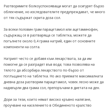
Разтворимите болкоуспокояващи могат да осигурят бързо
облекчение, но изследователите предупреждават, че много
от тях съдържат скрита доза сол.
За всеки половин грам парацетамол или ацетаминофен,
съдържащ се в разтваряща се таблетка, можете да
погълнете около 0,4 грама натрий, един от основните
компоненти на солта.
Натрият често се добавя към лекарствата, за да им
помогне да се разградят във вода; това позволява на
тялото да абсорбира лекарството по-бързо от
поглъщането на таблетка. Но ако приемате максималната
дневна доза разтворим парацетамол, човек лесно може да
надхвърли два грама сол, препоръчани в диетата на ден.
Дори за тези, които нямат високо кръвно налягане,
проучване на населението в Обединеното кралство