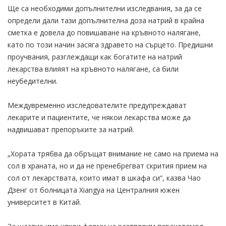
Ще са необходими допълнителни изследвания, за да се
определи дали тази допълнителна доза натрий в крайна
сметка е довела до повишаване на кръвното налягане,
като по този начин засяга здравето на сърцето. Предишни
проучвания, разглеждащи как богатите на натрий
лекарства влияят на кръвното налягане, са били
неубедителни.
Междувременно изследователите предупреждават
лекарите и пациентите, че някои лекарства може да
надвишават препоръките за натрий.
„Хората трябва да обръщат внимание не само на приема на
сол в храната, но и да не пренебрегват скрития прием на
сол от лекарствата, които имат в шкафа си“, казва Чао
Дзенг от болницата Xiangya на Централния южен
университет в Китай.