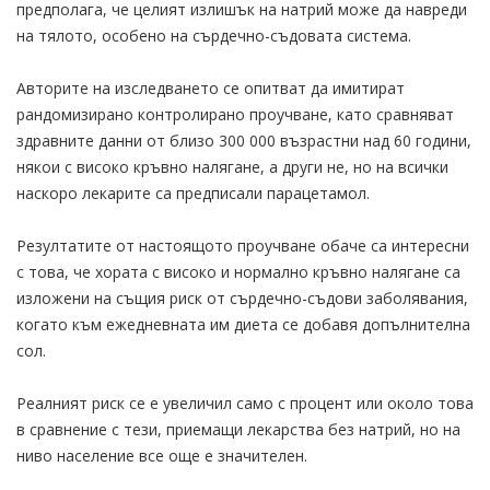
предполага, че целият излишък на натрий може да навреди
на тялото, особено на сърдечно-съдовата система.
Авторите на изследването се опитват да имитират
рандомизирано контролирано проучване, като сравняват
здравните данни от близо 300 000 възрастни над 60 години,
някои с високо кръвно налягане, а други не, но на всички
наскоро лекарите са предписали парацетамол.
Резултатите от настоящото проучване обаче са интересни
с това, че хората с високо и нормално кръвно налягане са
изложени на същия риск от сърдечно-съдови заболявания,
когато към ежедневната им диета се добавя допълнителна
сол.
Реалният риск се е увеличил само с процент или около това
в сравнение с тези, приемащи лекарства без натрий, но на
ниво население все още е значителен.