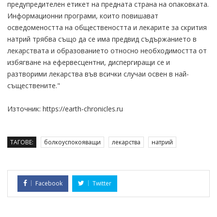
предупредителен етикет на предната страна на опаковката.
Информационни програми, които повишават
осведомеността на обществеността и лекарите за скрития
натрий трябва също да се има предвид съдържанието в
лекарствата и образованието относно необходимостта от
избягване на ефервесцентни, диспергиращи се и
разтворими лекарства във всички случаи освен в най-
съществените."
Източник: https://earth-chronicles.ru
ТАГОВЕ:
болкоуспокояващи
лекарства
натрий
Facebook
Twitter