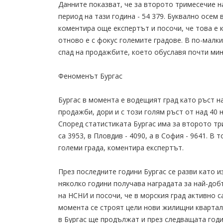
Данните показват, че за второто тримесечие на
период на тази година - 54 379. Буквално осем 
коментира още експертът и посочи, че това е 
отново е с фокус големите градове. В по-малк
спад на продажбите, което обуславя почти мин
Феноменът Бургас
Бургас в момента е водещият град като ръст н
продажби, дори и с този голям ръст от над 40 н
Според статистиката Бургас има за второто тр
са 3953, в Пловдив - 4090, а в София - 9641. В
големи града, коментира експертът.
През последните години Бургас се разви като 
няколко години получава наградата за най-доб
на НСНИ и посочи, че в морския град активно са
момента се строят цели нови жилищни квартали
в Бургас ще продължат и през следващата годин