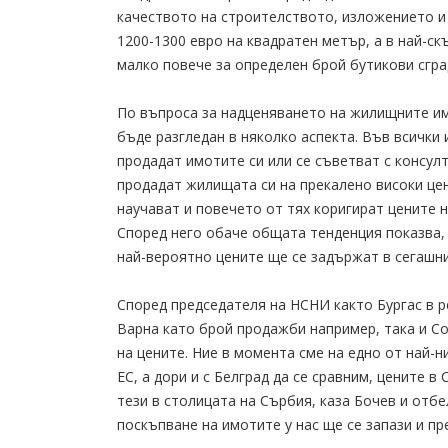
качеството на строителството, изложението и 
1200-1300 евро на квадратен метър, а в най-ск
малко повече за определен брой бутикови сгра
По въпроса за надценяването на жилищните им
бъде разгледан в няколко аспекта. Във всички 
продадат имотите си или се съветват с консул
продадат жилищата си на прекалено високи цени
научават и повечето от тях коригират цените 
Според него обаче общата тенденция показва,
най-вероятно цените ще се задържат в сегашни
Според председателя на НСНИ както Бургас в р
Варна като брой продажби например, така и Со
на цените. Ние в момента сме на едно от най-
ЕС, а дори и с Белград да се сравним, цените 
тези в столицата на Сърбия, каза Бочев и отбе
поскъпване на имотите у нас ще се запази и пр