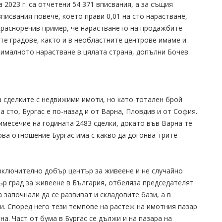
 2023 г. са отчетени 54 371 вписвания, а за същия
вписвания повече, което прави 0,01 на сто нарастване,
красноречив пример, че нарастването на продажбите
ите градове, както и в необластните центрове имаме и
ималното нарастване в цялата страна, допълни Бочев.
а сделките с недвижими имоти, но като тотален брой
а сто, Бургас е по-назад и от Варна, Пловдив и от София.
имесечие на годината 2483 сделки, докато във Варна те
 това отношение Бургас има с какво да догонва трите
изключително добър център за живеене и не случайно
ър град за живеене в България, отбеляза председателят
 започнали да се развиват и складовите бази, а в
. Според него тези темпове на растеж на имотния пазар
а. Част от бума в Бургас се дължи и на пазара на