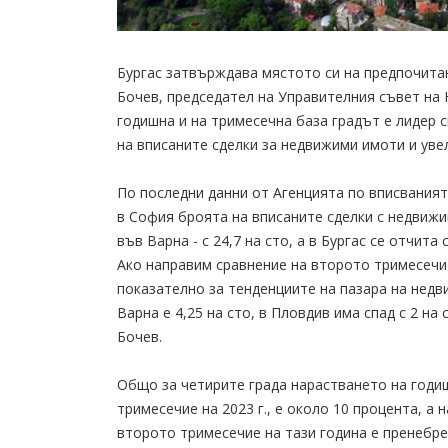
Бургас затвърждава мястото си на предпочита
Бочев, председател на Управителния съвет на
годишна и на тримесечна база градът е лидер с
на вписаните сделки за недвижими имоти и уве
По последни данни от Агенцията по вписвания
в София броята на вписаните сделки с недвижими
във Варна - с 24,7 на сто, а в Бургас се отчита
Ако направим сравнение на второто тримесечие
показателно за тенденциите на пазара на недв
Варна е 4,25 на сто, в Пловдив има спад с 2 на
Бочев.
Общо за четирите града нарастването на годиш
тримесечие на 2023 г., е около 10 процента, а
второто тримесечие на тази година е пренебр