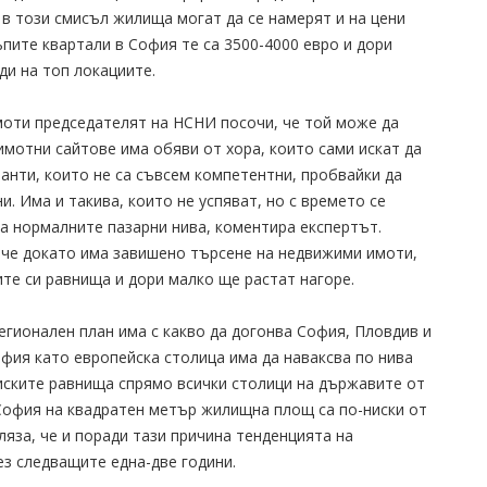
в този смисъл жилища могат да се намерят и на цени
ъпите квартали в София те са 3500-4000 евро и дори
ди на топ локациите.
оти председателят на НСНИ посочи, че той може да
имотни сайтове има обяви от хора, които сами искат да
танти, които не са съвсем компетентни, пробвайки да
. Има и такива, които не успяват, но с времето се
на нормалните пазарни нива, коментира експертът.
 че докато има завишено търсене на недвижими имоти,
те си равнища и дори малко ще растат нагоре.
егионален план има с какво да догонва София, Пловдив и
фия като европейска столица има да наваксва по нива
ниските равнища спрямо всички столици на държавите от
в София на квадратен метър жилищна площ са по-ниски от
ляза, че и поради тази причина тенденцията на
ез следващите една-две години.