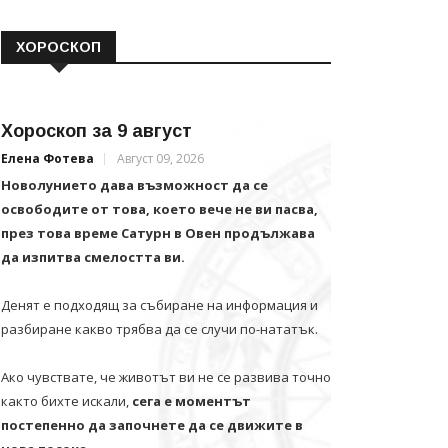
ХОРОСКОП
Хороскоп за 9 август
Елена Фотева
Август 09, 2026
Новолунието дава възможност да се
освободите от това, което вече не ви пасва,
през това време Сатурн в Овен продължава
да изпитва смелостта ви.
Денят е подходящ за събиране на информация и
разбиране какво трябва да се случи по-нататък.
Ако чувствате, че животът ви не се развива точно
както бихте искали,
сега е моментът
постепенно да започнете да се движите в