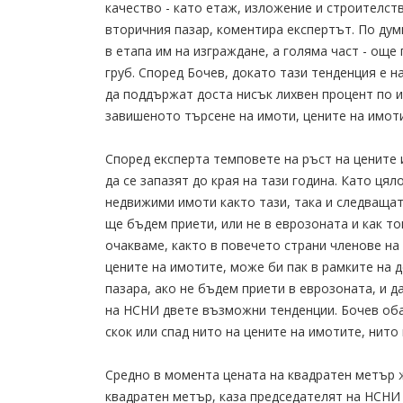
качество - като етаж, изложение и строителст
вторичния пазар, коментира експертът. По ду
в етапа им на изграждане, а голяма част - още
груб. Според Бочев, докато тази тенденция е 
да поддържат доста нисък лихвен процент по и
завишеното търсене на имоти, цените на имот
Според експерта темповете на ръст на цените 
да се запазят до края на тази година. Като ця
недвижими имоти както тази, така и следващат
ще бъдем приети, или не в еврозоната и как то
очакваме, както в повечето страни членове на 
цените на имотите, може би пак в рамките на д
пазара, ако не бъдем приети в еврозоната, и 
на НСНИ двете възможни тенденции. Бочев обач
скок или спад нито на цените на имотите, нито
Средно в момента цената на квадратен метър 
квадратен метър, каза председателят на НСНИ 