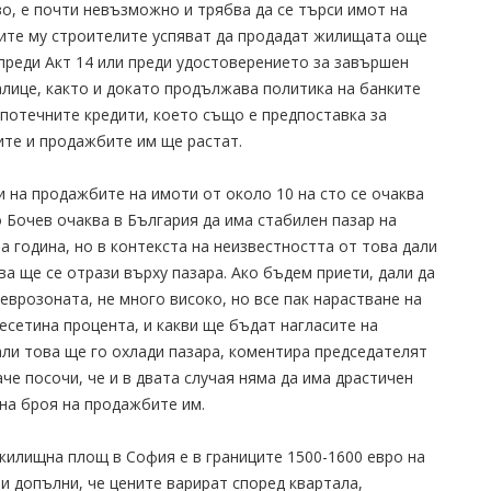
во, е почти невъзможно и трябва да се търси имот на
мите му строителите успяват да продадат жилищата още
 преди Акт 14 или преди удостоверението за завършен
налице, както и докато продължава политика на банките
потечните кредити, което също е предпоставка за
ите и продажбите им ще растат.
и на продажбите на имоти от около 10 на сто се очаква
ло Бочев очаква в България да има стабилен пазар на
а година, но в контекста на неизвестността от това дали
ва ще се отрази върху пазара. Ако бъдем приети, дали да
еврозоната, не много високо, но все пак нарастване на
есетина процента, и какви ще бъдат нагласите на
дали това ще го охлади пазара, коментира председателят
е посочи, че и в двата случая няма да има драстичен
 на броя на продажбите им.
жилищна площ в София е в границите 1500-1600 евро на
и допълни, че цените варират според квартала,