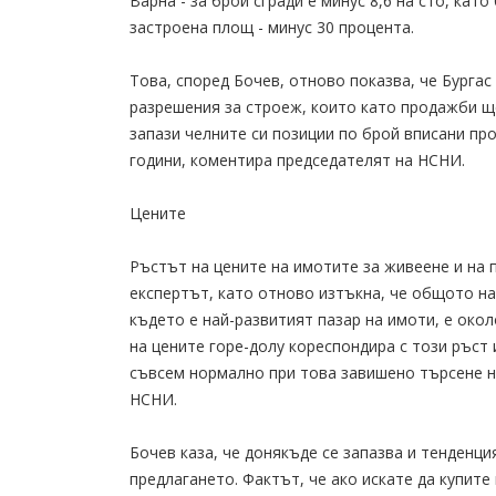
Варна - за брой сгради е минус 8,6 на сто, кат
застроена площ - минус 30 процента.
Това, според Бочев, отново показва, че Бургас
разрешения за строеж, които като продажби ще
запази челните си позиции по брой вписани п
години, коментира председателят на НСНИ.
Цените
Ръстът на цените на имотите за живеене и на
експертът, като отново изтъкна, че общото на
където е най-развитият пазар на имоти, е око
на цените горе-долу кореспондира с този ръст 
съвсем нормално при това завишено търсене н
НСНИ.
Бочев каза, че донякъде се запазва и тенденц
предлагането. Фактът, че ако искате да купит