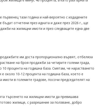
о брой жилища е минус 46 процента, а като разгърната
 е първенец тази година и най-вероятно с издадените
 бъдат отчетени през идната и даже през 2026 г., ще
родажби на жилищни имоти и през следващите една-две
 продажбите им доста пропорционално вървят, отбеляза
растване на броя продажби за четирите големи града,
ло 10 процента на годишна база. Смятам, че нарастването
и е около 10-12 процента на годишна база, което е
а имоти в големите градове, посочи председателят на
ията търсенето на жилищни имоти да превишава
е готово жилище, с разрешение за ползване, добро