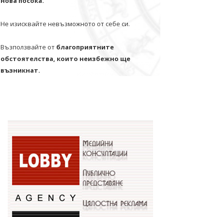
нова посока.
Не изисквайте невъзможното от себе си.
Възползвайте от
благоприятните
обстоятелства, които неизбежно ще
възникнат.