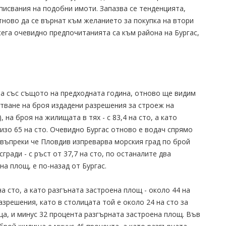
писвания на подобни имоти. Запазва се тенденцията,
тново да се върнат към желанието за покупка на втори
сега очевидно предпочитанията са към района на Бургас,
на със същото на предходната година, отново ще видим
стване на броя издадени разрешения за строеж на
, на броя на жилищата в тях - с 83,4 на сто, а като
изо 65 на сто. Очевидно Бургас отново е водач спрямо
 въпреки че Пловдив изпреварва морския град по брой
ради - с ръст от 37,7 на сто, по останалите два
а площ, е по-назад от Бургас.
а сто, а като разгъната застроена площ - около 44 на
азрешения, като в столицата той е около 24 на сто за
ща, и минус 32 процента разгърната застроена площ. Във