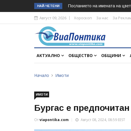
Посланието на имената на цвет
НАЙ-ЧЕТЕНИ
Август 09, 2026
Хороскоп
За нас
За Рекла
АКТУАЛНО
ОБЩЕСТВО
ОБЩИНИ
Начало
Имоти
ИМОТИ
Бургас е предпочитан
От
viapontika.com
Август 08, 2024, 08:59 EEST