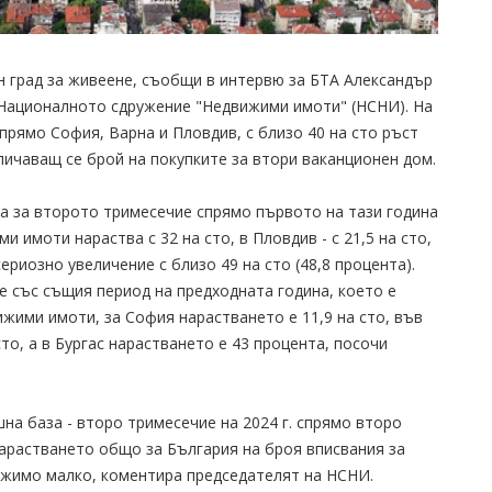
н град за живеене, съобщи в интервю за БТА Александър
 Националното сдружение "Недвижими имоти" (НСНИ). На
прямо София, Варна и Пловдив, с близо 40 на сто ръст
личаващ се брой на покупките за втори ваканционен дом.
та за второто тримесечие спрямо първото на тази година
 имоти нараства с 32 на сто, в Пловдив - с 21,5 на сто,
 сериозно увеличение с близо 49 на сто (48,8 процента).
 със същия период на предходната година, което е
ижими имоти, за София нарастването е 11,9 на сто, във
 сто, а в Бургас нарастването е 43 процента, посочи
на база - второ тримесечие на 2024 г. спрямо второ
 нарастването общо за България на броя вписвания за
ежимо малко, коментира председателят на НСНИ.