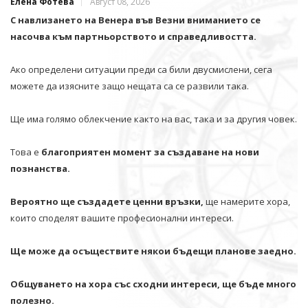
Елена Фотева
Август 08, 2026
С навлизането на Венера във Везни вниманието се
насочва към партньорството и справедливостта.
Ако определени ситуации преди са били двусмислени, сега
можете да изясните защо нещата са се развили така.
Ще има голямо облекчение както на вас, така и за другия човек.
Това е
благоприятен момент за създаване на нови
познанства.
Вероятно ще създадете ценни връзки,
ще намерите хора,
които споделят вашите професионални интереси.
Ще може да осъществите някои бъдещи планове заедно.
Общуването на хора със сходни интереси, ще бъде много
полезно.