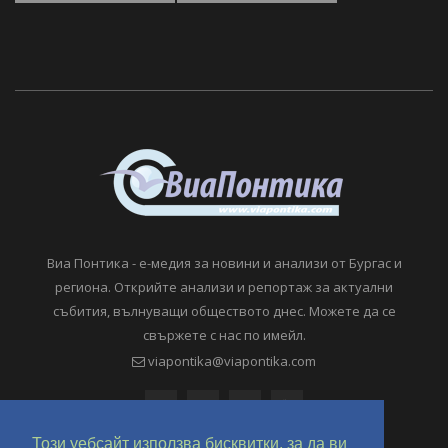
Виа Понтика - е-медия за новини и анализи от Бургас и
региона. Открийте анализи и репортаж за актуални
събития, вълнуващи обществото днес. Можете да се
свържете с нас по имейл.
viapontika@viapontika.com
Този уебсайт използва бисквитки, за да ви