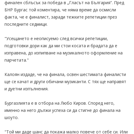
финален сблъсък за победа в „Гласът на България“. Пред
БНР Бургас той коментира, че няма време да осмисли
факта, че е финалист, заради тежките репетиции през
последните седмици.
"Усещането е неописуемо след всички репетиции,
подготовки дори как да ми стои косата и брадата да е
изправена, до изпипване на музикалното оформление на
парчетата."
Калоян издаде, че на финала, освен шестимата финалисти
ще се качат и други обичани музиканти. С тях ще направят
и дуетни изпълнения.
Бургазлията е в отбора на Любо Киров. Според него,
именно на него дължи успеха си да стигне до финала на
шоуто.
"Той ми даде шанс да покажа малко повече от себе си. Или