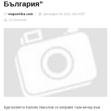
България”
От
viapontika.com
Декември 04, 2022, 08:24 EET
0 Comments
Бургазлията Калоян Николов се изправя тази вечер във