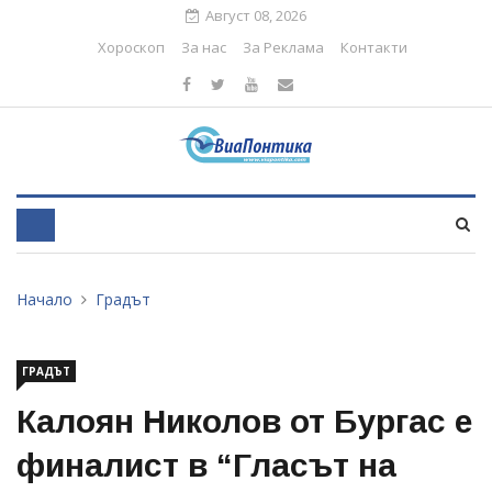
Август 08, 2026
Хороскоп
За нас
За Реклама
Контакти
Начало
Градът
ГРАДЪТ
Калоян Николов от Бургас е
финалист в “Гласът на