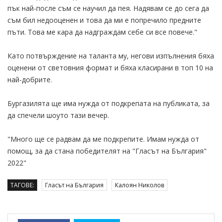
пък най-после съм се научил да пея. Надявам се до сега да
съм бил недооценен и това да ми е попречило предните
пъти. Това ме кара да надграждам себе си все повече."
Като потвърждение на таланта му, негови изпълнения бяха
оценени от световния формат и бяха класирани в топ 10 на
най-добрите.
Бургазилята ще има нужда от подкрепата на публиката, за
да спечели шоуто тази вечер.
"Много ще се радвам да ме подкрепите. Имам нужда от
помощ, за да стана победителят на "Гласът на България"
2022"
ТАГОВЕ:
Гласът на България
Калоян Николов