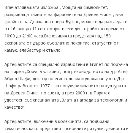
Впечатляващата изложба „Мощта на символите“,
разкриваща тайните на фараоните на Древен Египет, във
фоайето на Държавна опера-Бургас, можете да разгледате
от 16 юли до 11 септември, всеки ден, с работно време от
10:00 до 21:00 часа.Експозицията представя над 150
експоната от дърво със златно покритие, статуетки от
камък, алабастър и стъкло.
Артефактите са специално изработени в Египет по поръчка
на фирма „Хорус България“, под ръководството на д-р Атеф
Абдел Шафи, доктор по египтология и уважаван учен. Д-р
Шафи работи от 1977 г. за популяризирането на културата
на Древен Египет по света, а през 2000 г. в Париж е
удостоен със специалната „Златна награда за технологии и
качество“.
Артефактите, включени в колекцията, са подбрани
тематично, като представят основните ритуали, дейности и