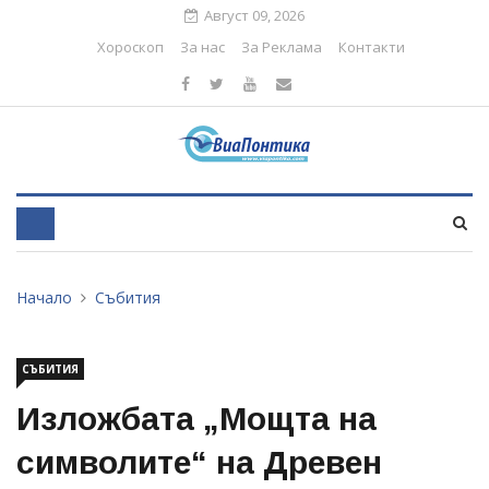
Август 09, 2026
Хороскоп
За нас
За Реклама
Контакти
Начало
Събития
СЪБИТИЯ
Изложбата „Мощта на
символите“ на Древен