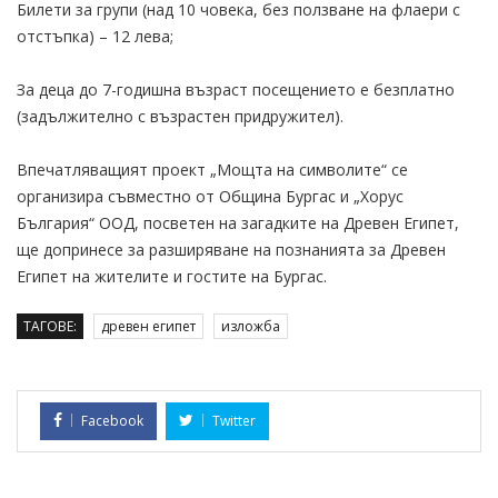
Билети за групи (над 10 човека, без ползване на флаери с
отстъпка) – 12 лева;
За деца до 7-годишна възраст посещението е безплатно
(задължително с възрастен придружител).
Впечатляващият проект „Мощта на символите“ се
организира съвместно от Община Бургас и „Хорус
България“ ООД, посветен на загадките на Древен Египет,
ще допринесе за разширяване на познанията за Древен
Египет на жителите и гостите на Бургас.
ТАГОВЕ:
древен египет
изложба
Facebook
Twitter