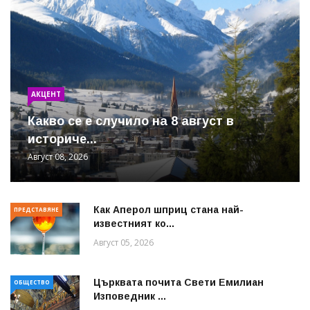
АКЦЕНТ
Какво се е случило на 8 август в
историче...
Август 08, 2026
Как Аперол шприц стана най-
ПРЕДСТАВЯНЕ
известният ко...
Август 05, 2026
Църквата почита Свeти Емилиан
ОБЩЕСТВО
Изповедник ...