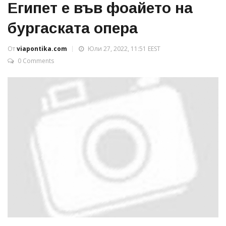
Египет е във фоайето на
бургаската опера
От
viapontika.com
Юли 27, 2022, 11:51 EEST
0 Comments