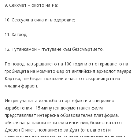
9. Секхмет – окото на Ра;
10. Сексуална сила и плодородие;
11. Хатхор;
12. Тутанкамон – пътуване към безсмъртието.
По повод навършването на 100 години от откриването на
гробницата на момчето-цар от английския археолог Хауард
Картър, ще бъдат показани и част от съкровищата на
младия фараон.
Интригуващата изложба от артефакти и специално
изработеният 15-минутен документален филм
представляват интересна образователна платформа,
обясняваща царските титли и инсигнии, божествата от
Древен Египет, познанието за Дуат (отвъдното) и