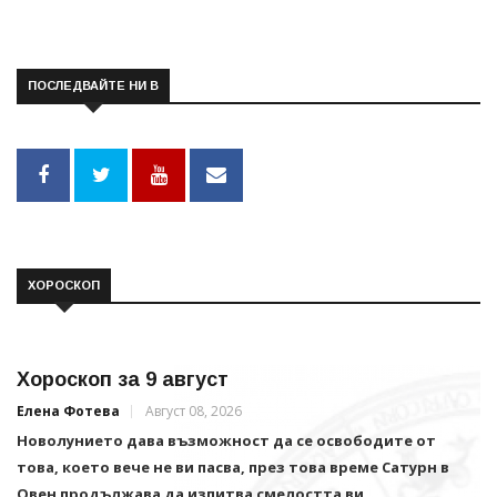
ПОСЛЕДВАЙТЕ НИ В
ХОРОСКОП
Хороскоп за 9 август
Елена Фотева
Август 08, 2026
Новолунието дава възможност да се освободите от
това, което вече не ви пасва, през това време Сатурн в
Овен продължава да изпитва смелостта ви.