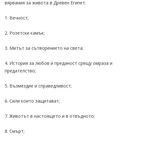
вярвания за живота в Древен Египет:
1. Вечност;
2. Розетски камък;
3. Митът за сътворението на света;
4. История за любов и преданост срещу омраза и
предателство;
5. Възмездие и справедливост;
6. Сили които защитават;
7. Животът в настоящето и в отвъдното;
8. Смърт;