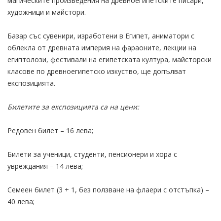
магическите произведения на древноегипетските писари,
художници и майстори.
Базар със сувенири, изработени в Египет, аниматори с
облекла от древната империя на фараоните, лекции на
египтолози, фестивали на египетската култура, майсторски
класове по древноегипетско изкуство, ще допълват
експозицията.
Билетите за експозицията са на цени:
Редовен билет – 16 лева;
Билети за ученици, студенти, пенсионери и хора с
увреждания – 14 лева;
Семеен билет (3 + 1, без ползване на флаери с отстъпка) –
40 лева;