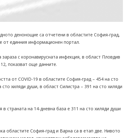
едното денонощие са отчетени в областите София-град,
те от единния информационен портал.
а зараза с коронавирусната инфекция, в област Пловдив
 112, показват още данните.
стта от COVID-19 в областите София-град – 454 на сто
а сто хиляди души, в област Силистра – 391 на сто хиляди
.
в страната на 14-дневна база е 311 на сто хиляди души
ка областите София-град и Варна са в етап две. Нивото