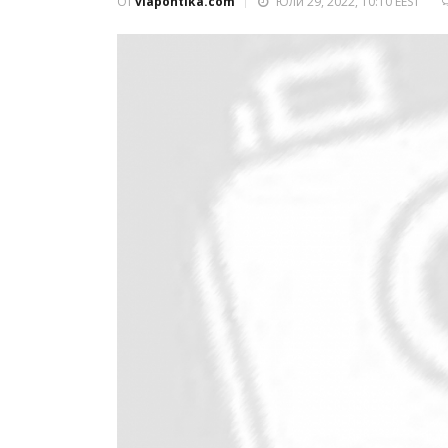
От
viapontika.com
Юли 29, 2022, 10:10 EEST