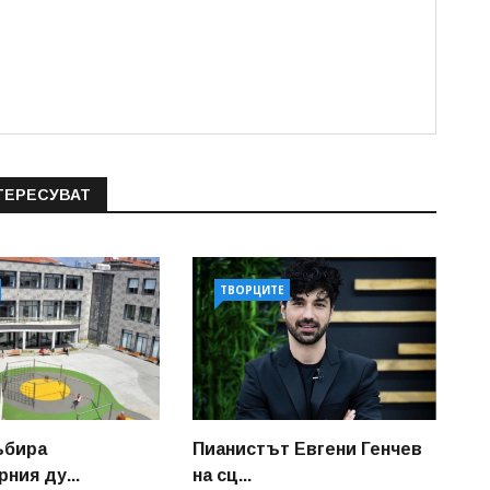
ТЕРЕСУВАТ
ТВОРЦИТЕ
ъбира
Пианистът Евгени Генчев
ния ду...
на сц...