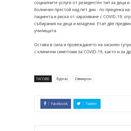
социалните услуги от резидентен тип за деца и
болничен престой над пет дни - по преценка н
пациента и риска от заразяване с COVID-19; о
събирания на деца и младежи. Етап две предви
училищата.
Остава в сила и провеждането на засилен сутр
с клинични симптоми за COVID-19, както и за др
ТАГОВЕ:
бургас
Омикрон
Facebook
Twitter