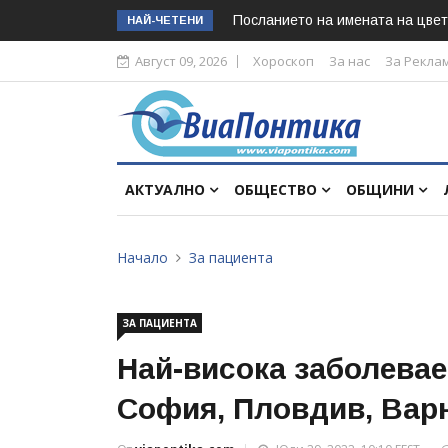
Посланието на имената на цвет
НАЙ-ЧЕТЕНИ
Август 09, 2026
Хороскоп
За нас
За Рекла
АКТУАЛНО
ОБЩЕСТВО
ОБЩИНИ
Начало
За пациента
ЗА ПАЦИЕНТА
Най-висока заболевае
София, Пловдив, Варн