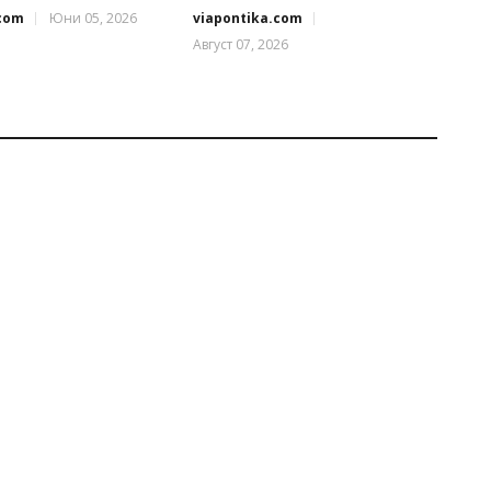
.com
Юни 05, 2026
viapontika.com
Август 07, 2026