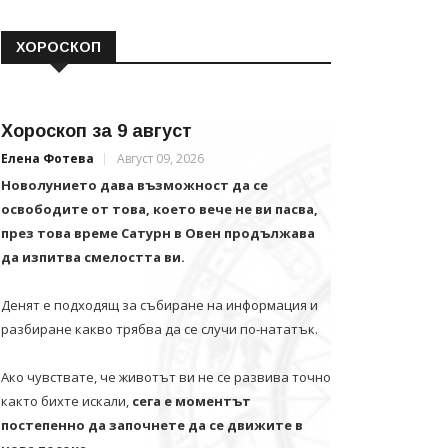
ХОРОСКОП
Хороскоп за 9 август
Елена Фотева
Август 09, 2026
Новолунието дава възможност да се
освободите от това, което вече не ви пасва,
през това време Сатурн в Овен продължава
да изпитва смелостта ви.
Денят е подходящ за събиране на информация и
разбиране какво трябва да се случи по-нататък.
Ако чувствате, че животът ви не се развива точно
както бихте искали,
сега е моментът
постепенно да започнете да се движите в