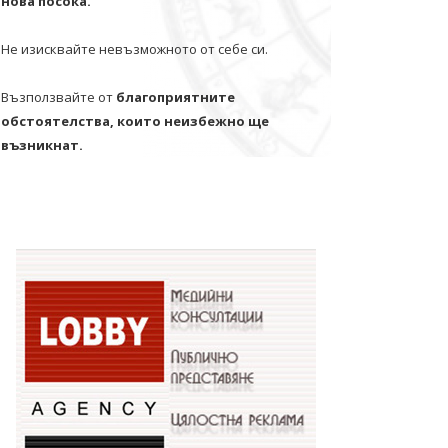
нова посока.
Не изисквайте невъзможното от себе си.
Възползвайте от
благоприятните
обстоятелства, които неизбежно ще
възникнат.