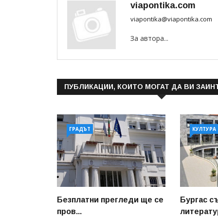
viapontika.com
viapontika@viapontika.com
За автора...
ПУБЛИКАЦИИ, КОИТО МОГАТ ДА ВИ ЗАИН
ГРАДЪТ
КУЛТУРА
Безплатни прегледи ще се
Бургас с
пров...
литератур