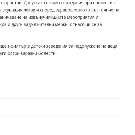
 възрастни. Допускат се само свиждания при пациенти с
а лекуващия лекар и според здравословното състояние на
граничаване на извънучилищните мероприятия и
жда и други задължителни мерки, отнасящи се за
ешен филтър в детски заведения за недопускане на деца
уги остри заразни болести.