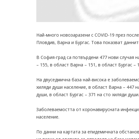
Най-много новозаразени с COVID-19 през посл
Пловдив, Варна и Бургас. Това показват данни
В София-град са потвърдени 477 нови случая н
– 155, в област Варна – 151, в област Бургас –
На двуседмична база най-висока е заболеваемо
хиляди души население, в област Варна – 447 н
души, в област Бургас – 371 на сто хиляди души
Заболеваемостта от коронавирусната инфекция 
население.
По данни на картата за епидемичната обстанов