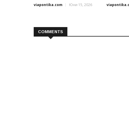
viapontika.com
Юни 15, 2026
viapontika
COMMENTS