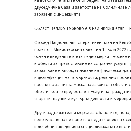
на всеки от етапите се определя на база мате
двуседмична база и заетостта на болничните л
заразени с инфекцията.
Област Велико Търново е в най-ниския етап – н
Според Националния оперативен план на Републ
приет от Министерския съвет на 14 юли 2022 г.
освен въведените в етап едно мерки - носене н
в обекти за предоставяне на социални услуги, 
заразяване е висок; спазване на физическа ди
и дезинфекция на повърхности; редовно провет
носене на защитна маска на закрито в обекти 
обекти, които предоставят услуги на гражданит
спортни, научни и културни дейности и меропри
Други задължителни мерки за областите, попад
недопускане на не повече от един човек на осе
в лечебни заведения и специализираните инстит