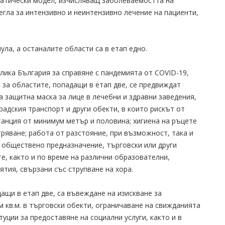
матически модел, изчисляващ заболеваемостта на
егла за интензивно и неинтензивно лечение на пациенти,
ула, а останалите области са в етап едно.
ика България за справяне с пандемията от COVID-19,
, за областите, попадащи в етап две, се предвиждат
а защитна маска за лице в лечебни и здравни заведения,
градския транспорт и други обекти, в които рискът от
станция от минимум метър и половина; хигиена на ръцете
ряване; работа от разстояние, при възможност, така и
с обществено предназначение, търговски или други
е, както и по време на различни образователни,
ятия, свързани със струпване на хора.
ащи в етап две, са въвеждане на изискване за
м кв.м. в търговски обекти, ограничаване на свижданията
уции за предоставяне на социални услуги, както и в