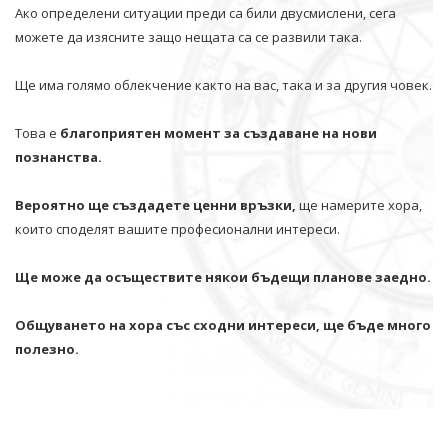
Ако определени ситуации преди са били двусмислени, сега
можете да изясните защо нещата са се развили така.
Ще има голямо облекчение както на вас, така и за другия човек.
Това е
благоприятен момент за създаване на нови
познанства.
Вероятно ще създадете ценни връзки,
ще намерите хора,
които споделят вашите професионални интереси.
Ще може да осъществите някои бъдещи планове заедно.
Общуването на хора със сходни интереси, ще бъде много
полезно.