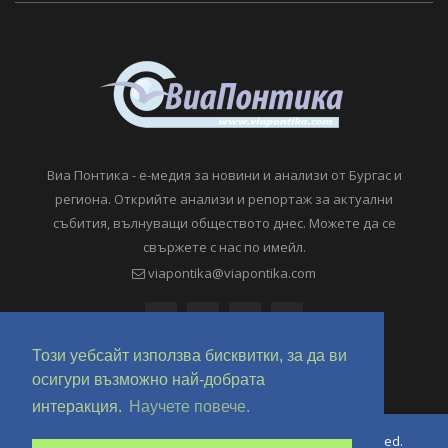
Виа Понтика - е-медия за новини и анализи от Бургас и
региона. Открийте анализи и репортаж за актуални
събития, вълнуващи обществото днес. Можете да се
свържете с нас по имейл.
viapontika@viapontika.com
Този уебсайт използва бисквитки, за да ви
осигури възможно най-добрата
интеракция.
Научете повече.
Copyright © 2018-2024 ViaPontika.com. All Rights Reserved.