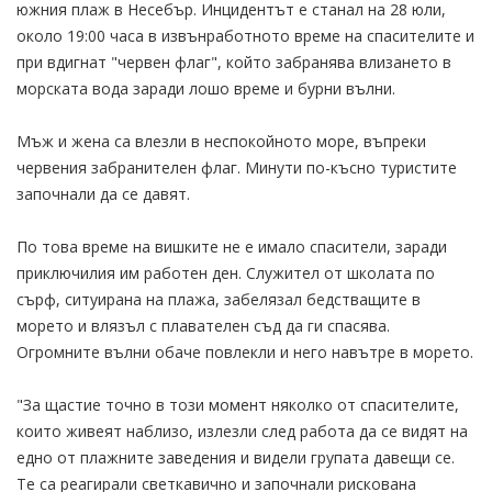
южния плаж в Несебър. Инцидентът е станал на 28 юли,
около 19:00 часа в извънработното време на спасителите и
при вдигнат "червен флаг", който забранява влизането в
морската вода заради лошо време и бурни вълни.
Мъж и жена са влезли в неспокойното море, въпреки
червения забранителен флаг. Минути по-късно туристите
започнали да се давят.
По това време на вишките не е имало спасители, заради
приключилия им работен ден. Служител от школата по
сърф, ситуирана на плажа, забелязал бедстващите в
морето и влязъл с плавателен съд да ги спасява.
Огромните вълни обаче повлекли и него навътре в морето.
"За щастие точно в този момент няколко от спасителите,
които живеят наблизо, излезли след работа да се видят на
едно от плажните заведения и видели групата давещи се.
Те са реагирали светкавично и започнали рискована