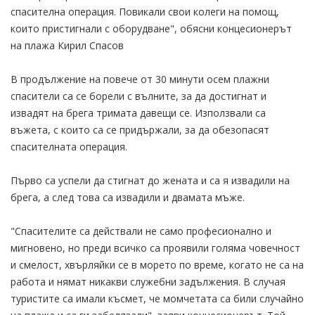
спасителна операция. Повикали свои колеги на помощ,
които пристигнали с оборудване", обясни концесионерът
на плажа Кирил Спасов
В продължение на повече от 30 минути осем плажни
спасители са се борели с вълните, за да достигнат и
извадят на брега тримата давещи се. Използвали са
въжета, с които са се придържали, за да обезопасят
спасителната операция.
Първо са успели да стигнат до жената и са я извадили на
брега, а след това са извадили и двамата мъже.
"Спасителите са действали не само професионално и
мигновено, но преди всичко са проявили голяма човечност
и смелост, хвърляйки се в морето по време, когато не са на
работа и нямат никакви служебни задължения. В случая
туристите са имали късмет, че момчетата са били случайно