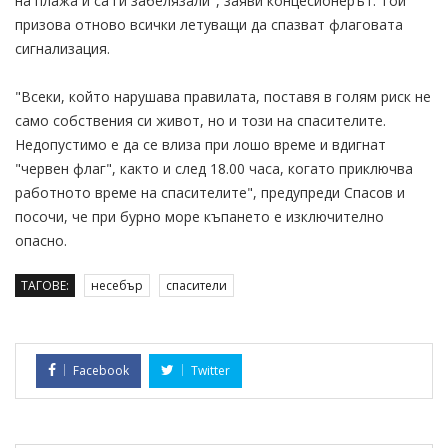
на плажа и са ги забелязали", заяви концесионерът. Той
призова отново всички летуващи да спазват флаговата
сигнализация.
"Всеки, който нарушава правилата, поставя в голям риск не
само собствения си живот, но и този на спасителите.
Недопустимо е да се влиза при лошо време и вдигнат
"червен флаг", както и след 18.00 часа, когато приключва
работното време на спасителите", предупреди Спасов и
посочи, че при бурно море къпането е изключително
опасно.
ТАГОВЕ:
несебър
спасители
Facebook
Twitter