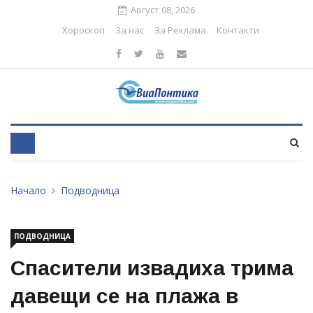
Август 08, 2026
Хороскоп
За нас
За Реклама
Контакти
Начало
Подводница
ПОДВОДНИЦА
Спасители извадиха трима
давещи се на плажа в