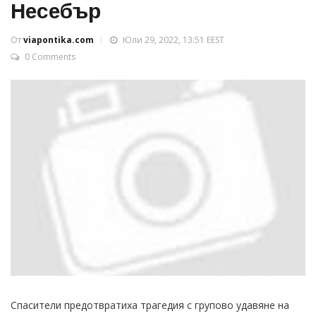
Несебър
От
viapontika.com
Юли 29, 2022, 13:51 EEST
0 Comments
Спасители предотвратиха трагедия с групово удавяне на