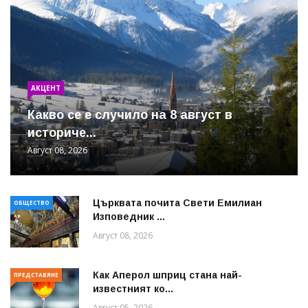
АКЦЕНТ
Какво се е случило на 8 август в
историче...
Август 08, 2026
Църквата почита Свeти Емилиан
ОБЩЕСТВО
Изповедник ...
Август 08, 2026
Как Аперол шприц стана най-
ПРЕДСТАВЯНЕ
известният ко...
Август 05, 2026