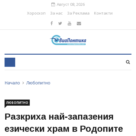
Август 08, 2026
Хороскоп
За нас
За Реклама
Контакти
Начало
Любопитно
ЛЮБОПИТНО
Разкриха най-запазения
езически храм в Родопите