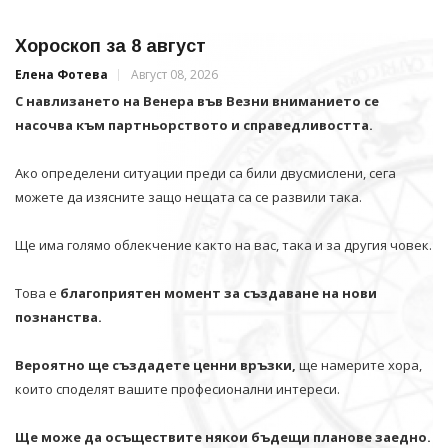
Хороскоп за 8 август
Елена Фотева
Август 08, 2026
С навлизането на Венера във Везни вниманието се
насочва към партньорството и справедливостта.
Ако определени ситуации преди са били двусмислени, сега
можете да изясните защо нещата са се развили така.
Ще има голямо облекчение както на вас, така и за другия човек.
Това е
благоприятен момент за създаване на нови
познанства.
Вероятно ще създадете ценни връзки,
ще намерите хора,
които споделят вашите професионални интереси.
Ще може да осъществите някои бъдещи планове заедно.