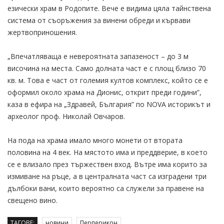
езически храм в Родопите. Вече е видима цяла тайнствена
система от съоръжения за винени обреди и кървави
жертвоприношения.
„Впечатляваща е невероятната запазеност – до 3 м
височина на места. Само долната част е с площ близо 70
кв. м. Това е част от големия култов комплекс, който се е
оформил около храма на Дионис, открит преди години”,
каза в ефира на „Здравей, България” по NOVA историкът и
археолог проф. Николай Овчаров.
На пода на храма имало много монети от втората
половина на 4 век. На мястото има и преддверие, в което
се е влизало през тържествен вход. Вътре има корито за
измиване на ръце, а в централната част са изградени три
дълбоки вани, които вероятно са служели за правене на
свещено вино.
ТАГОВЕ:
новини
Перперикон