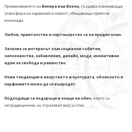
Преминаването на
Венера във Везни,
създава освежаваща
атмосфера на хармония и новост, обещаваща приятни
изненади.
Любов, приятелство и партньорство са на преден план.
Засилва се интересът към социални събития,
запознанства, забавления, дизайн, мода, иновативни
идеи за свобода и равенство.
Нови тенденции в изкуството и културата, облеклото и
парфюмите може да се възродят.
Подходящи са подаръци и знаци на обич,
които са
нетрадиционни, но отразяват вкус и стил.