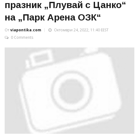
празник „Плувай с Цанко“
на „Парк Арена ОЗК“
От
viapontika.com
Октомври 24, 2022, 11:40 EEST
0 Comments