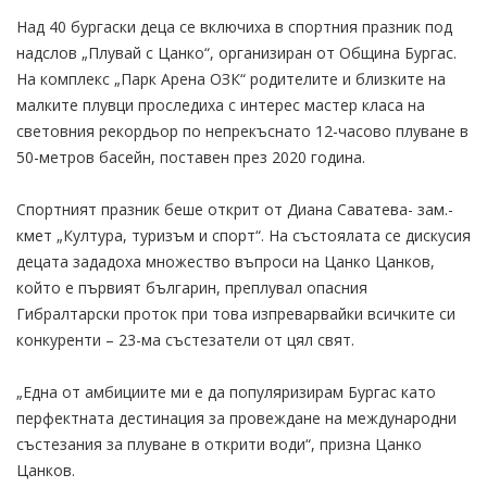
Над 40 бургаски деца се включиха в спортния празник под
надслов „Плувай с Цанко“, организиран от Община Бургас.
На комплекс „Парк Арена ОЗК“ родителите и близките на
малките плувци проследиха с интерес мастер класа на
световния рекордьор по непрекъснато 12-часово плуване в
50-метров басейн, поставен през 2020 година.
Спортният празник беше открит от Диана Саватева- зам.-
кмет „Култура, туризъм и спорт“. На състоялата се дискусия
децата зададоха множество въпроси на Цанко Цанков,
който е първият българин, преплувал опасния
Гибралтарски проток при това изпреварвайки всичките си
конкуренти – 23-ма състезатели от цял свят.
„Една от амбициите ми е да популяризирам Бургас като
перфектната дестинация за провеждане на международни
състезания за плуване в открити води“, призна Цанко
Цанков.