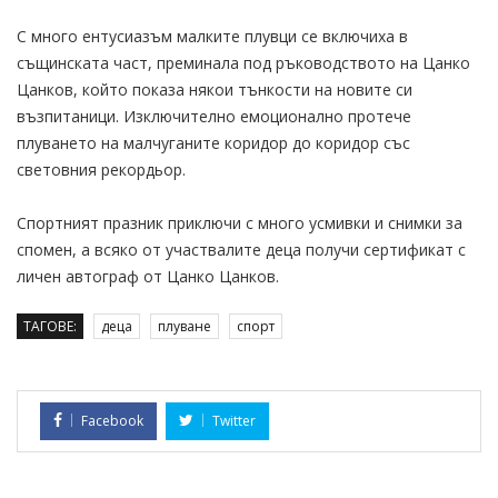
С много ентусиазъм малките плувци се включиха в
същинската част, преминала под ръководството на Цанко
Цанков, който показа някои тънкости на новите си
възпитаници. Изключително емоционално протече
плуването на малчуганите коридор до коридор със
световния рекордьор.
Спортният празник приключи с много усмивки и снимки за
спомен, а всяко от участвалите деца получи сертификат с
личен автограф от Цанко Цанков.
ТАГОВЕ:
деца
плуване
спорт
Facebook
Twitter