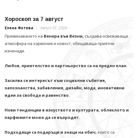
Хороскоп за 7 август
Елена Фотева
Август 07, 2026
Преминаването на
Венера във Везни,
създава освежаваща
атмосфера на хармония и новост, обещаваща приятни
изненади.
Любов, приятелство и партньорство са на преден план.
Засилва се интересът към социални събития,
запознанства, забавления, дизайн, мода, иновативни
идеи за свобода и равенство.
Нови тенденции в изкуството и културата, облеклото и
парфюмите може да се възродят.
Подходящи са подаръци и знаци на обич,
които са