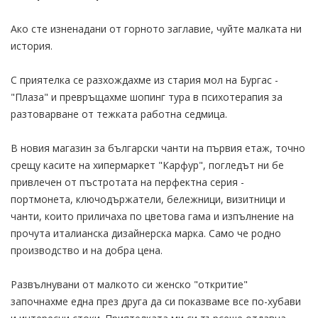
Ако сте изненадани от горното заглавие, чуйте малката ни
история.
С приятелка се разхождахме из стария мол на Бургас -
"Плаза" и превръщахме шопинг тура в психотерапия за
разтоварване от тежката работна седмица.
В новия магазин за български чанти на първия етаж, точно
срещу касите на хипермаркет "Карфур", погледът ни бе
привлечен от пъстротата на перфектна серия -
портмонета, ключодържатели, бележници, визитници и
чанти, които приличаха по цветова гама и изпълнение на
прочута италианска дизайнерска марка. Само че родно
производство и на добра цена.
Развълнувани от малкото си женско "откритие"
започнахме една през друга да си показваме все по-хубави