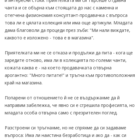
и интересни стоки. Приятелката ми си търсеше отдавна
чанта и се обърна към стоящата до нас с каменна и
отегчена физиономия консултант-продавачка с въпроса
това ли е цялата колекция или има още артикули. Младата
дама благоволи да процеди през зъби: "Ми нали виждате,
каквото е изложено - това е в магазина".
Приятелката ми не се отказа и продължи да пита - кога ще
заредите отново, има ли в колекцията по-големи чанти,
кожата каква е - на което продавачката отвърна
арогантно: "Много питате!" и тръгна към противоположния
край на магазина.
Попарени от отношението й не се въздържахме да й
направим забележка, че явно си е сгрешила професията, но
младата особа отвърна само с презрителен поглед.
Разстроени си тръгнахме, но не спряхме да си задаваме
въпроса: Има ли наистина безработица и ако да - как си