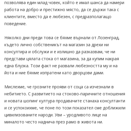
позволява един млад човек, който е имал шанса да намери
работа на добро и престижно място, да се държи така с
клиентите, вместо да е любезен, с предразполагащо
поведение.
Няколко дни преди това се бяхме върнали от Лозенград,
където лично собственикът на магазин за дрехи ни
консултира и обслужи и е излишно да разказвам, че ни
представи цялата стока от магазина, за да купим накрая
една блузка. Този факт не развали любезността му и на
йота и ние бяхме изпратени като дворцови дами.
Мислехме, че грозните прояви от соца са изчезнали в
небитието. С развитието на стоково-паричните отношения
и новата шопинг култура продавачите станаха консултанти
и се успокоихме, че поне по този показател сме доближили
цивилизованите народи. Уви – уродливото лице на
миналото често наднича през рамо в живота ни.