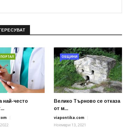
ТЕРЕСУВАТ
 ПОРТАЛ
ОБЩИНИ
а най-често
Велико Търново се отказа
..
от м...
.com
viapontika.com
 2022
Ноември 13, 2021