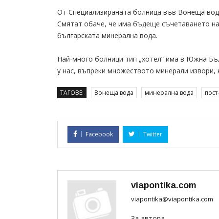
От Специализираната болница във Вонеща вод
Смятат обаче, че има бъдеще съчетаването на 
българската минерална вода.
Най-много болници тип „хотел” има в Южна Бъ
у нас, въпреки множеството минерали извори, 
ТАГОВЕ:
Вонеща вода
минерална вода
пост
Facebook
Twitter
viapontika.com
viapontika@viapontika.com
За автора...