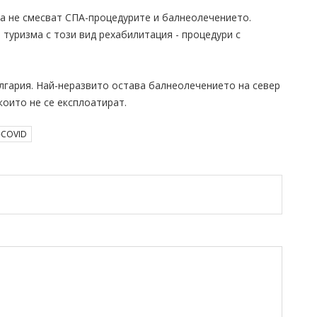
а не смесват СПА-процедурите и балнеолечението.
туризма с този вид рехабилитация - процедури с
лгария. Най-неразвито остава балнеолечението на север
които не се експлоатират.
-COVID