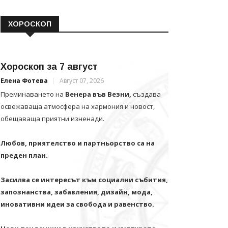
ХОРОСКОП
Хороскоп за 7 август
Елена Фотева
Август 07, 2026
Преминаването на
Венера във Везни,
създава
освежаваща атмосфера на хармония и новост,
обещаваща приятни изненади.
Любов, приятелство и партньорство са на
преден план.
Засилва се интересът към социални събития,
запознанства, забавления, дизайн, мода,
иновативни идеи за свобода и равенство.