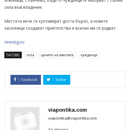
Близнаци, Слънчево, където чужденците нахлуват с пълна
сила във владение.
Местата вече се култивират доста бързо, а новите
заселници създават приятелства и всички им се радват.
newsbg.eu
ТАГОВЕ:
села
цените на имотите
чужденци
Facebook
Twitter
viapontika.com
viapontika@viapontika.com
За автора...