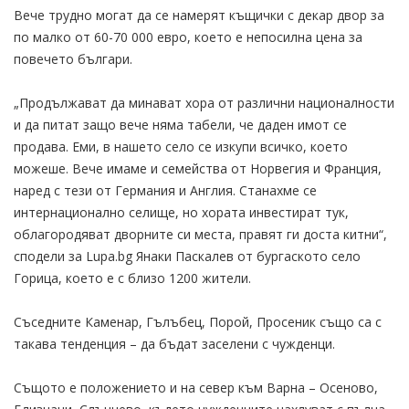
Вече трудно могат да се намерят къщички с декар двор за
по малко от 60-70 000 евро, което е непосилна цена за
повечето българи.
„Продължават да минават хора от различни националности
и да питат защо вече няма табели, че даден имот се
продава. Еми, в нашето село се изкупи всичко, което
можеше. Вече имаме и семейства от Норвегия и Франция,
наред с тези от Германия и Англия. Станахме се
интернационално селище, но хората инвестират тук,
облагородяват дворните си места, правят ги доста китни“,
сподели за Lupa.bg Янаки Паскалев от бургаското село
Горица, което е с близо 1200 жители.
Съседните Каменар, Гълъбец, Порой, Просеник също са с
такава тенденция – да бъдат заселени с чужденци.
Същото е положението и на север към Варна – Осеново,