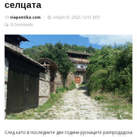
селцата
От
viapontika.com
Април 01, 2023, 12:51 EEST
0 Comments
След като в последните две години руснаците разпродадоха