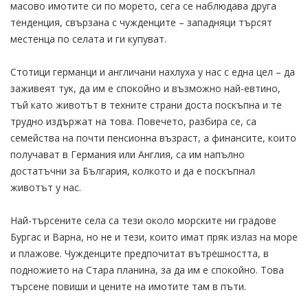
масово имотите си по морето, сега се наблюдава друга
тенденция, свързана с чужденците – западняци търсят
местенца по селата и ги купуват.
Стотици германци и англичани нахлуха у нас с една цел – да
заживеят тук, да им е спокойно и възможно най-евтино,
тъй като животът в техните страни доста поскъпна и те
трудно издържат на това. Повечето, разбира се, са
семейства на почти пенсионна възраст, а финансите, които
получават в Германия или Англия, са им напълно
достатъчни за България, колкото и да е поскъпнал
животът у нас.
Най-търсените села са тези около морските ни градове
Бургас и Варна, но не и тези, които имат пряк излаз на море
и плажове. Чужденците предпочитат вътрешността, в
подножието на Стара планина, за да им е спокойно. Това
търсене повиши и цените на имотите там в пъти.