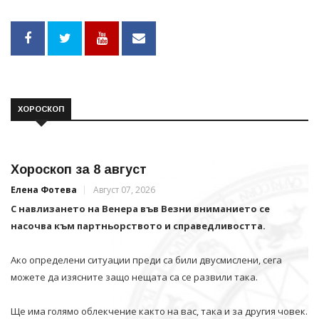
ХОРОСКОП
Хороскоп за 8 август
Елена Фотева
Август 07, 2026
С навлизането на Венера във Везни вниманието се
насочва към партньорството и справедливостта.
Ако определени ситуации преди са били двусмислени, сега
можете да изясните защо нещата са се развили така.
Ще има голямо облекчение както на вас, така и за другия човек.