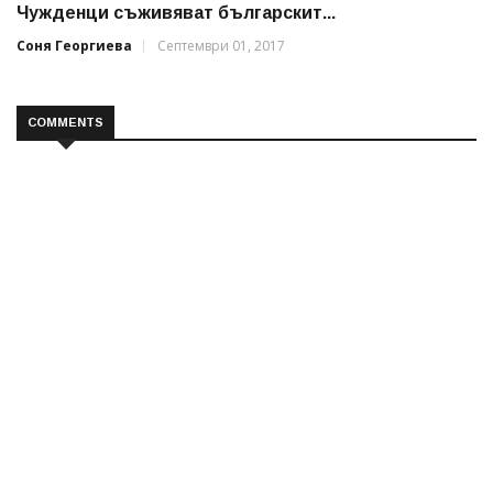
Чужденци съживяват българскит...
Соня Георгиева
Септември 01, 2017
COMMENTS