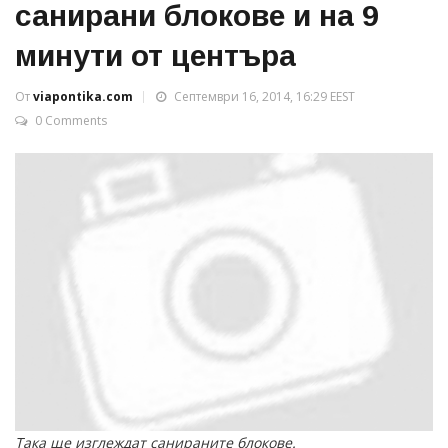
санирани блокове и на 9
минути от центъра
От
viapontika.com
Септември 16, 2014, 16:29 EEST
0 Comments
Така ще изглеждат санираните блокове.