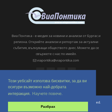
Виа Понтика - е-медия за новини и анализи от Бургас и
региона. Открийте анализи и репортаж за актуални
събития, вълнуващи обществото днес. Можете да се
свържете с нас по имейл.
viapontika@viapontika.com
Този уебсайт използва бисквитки, за да ви
осигури възможно най-добрата
интеракция.
Научете повече.
Copyright © 2018-2024 ViaPontika.com. All Rights Reserved.
Разбрах
Development @ OverHertz Ltd
Ω