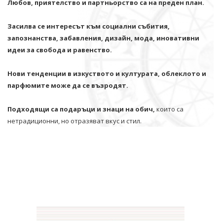
Любов, приятелство и партньорство са на преден план.
Засилва се интересът към социални събития,
запознанства, забавления, дизайн, мода, иновативни
идеи за свобода и равенство.
Нови тенденции в изкуството и културата, облеклото и
парфюмите може да се възродят.
Подходящи са подаръци и знаци на обич,
които са
нетрадиционни, но отразяват вкус и стил.