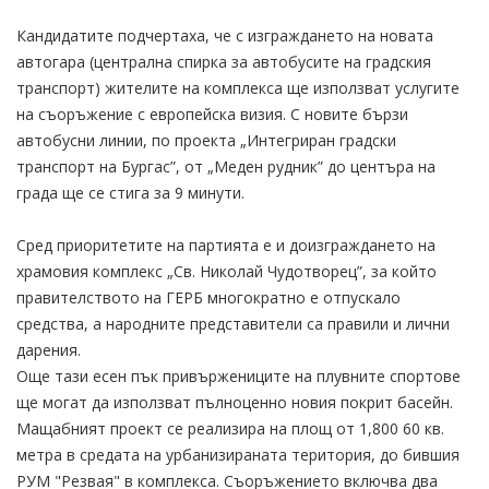
Кандидатите подчертаха, че с изграждането на новата
автогара (централна спирка за автобусите на градския
транспорт) жителите на комплекса ще използват услугите
на съоръжение с европейска визия. С новите бързи
автобусни линии, по проекта „Интегриран градски
транспорт на Бургас”, от „Меден рудник” до центъра на
града ще се стига за 9 минути.
Сред приоритетите на партията е и доизграждането на
храмовия комплекс „Св. Николай Чудотворец”, за който
правителството на ГЕРБ многократно е отпускало
средства, а народните представители са правили и лични
дарения.
Още тази есен пък привържениците на плувните спортове
ще могат да използват пълноценно новия покрит басейн.
Мащабният проект се реализира на площ от 1,800 60 кв.
метра в средата на урбанизираната територия, до бившия
РУМ "Резвая" в комплекса. Съоръжението включва два