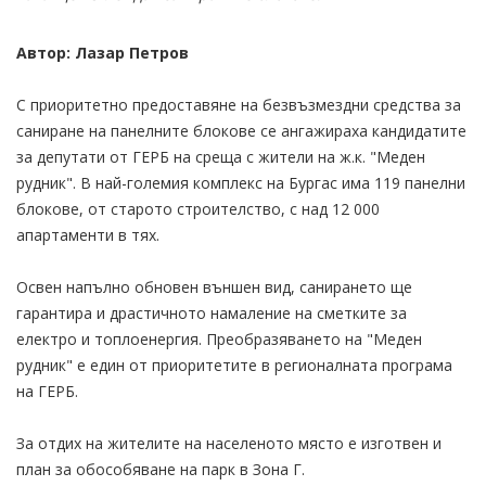
Автор: Лазар Петров
С приоритетно предоставяне на безвъзмездни средства за
саниране на панелните блокове се ангажираха кандидатите
за депутати от ГЕРБ на среща с жители на ж.к. "Меден
рудник". В най-големия комплекс на Бургас има 119 панелни
блокове, от старото строителство, с над 12 000
апартаменти в тях.
Освен напълно обновен външен вид, санирането ще
гарантира и драстичното намаление на сметките за
електро и топлоенергия. Преобразяването на "Меден
рудник" е един от приоритетите в регионалната програма
на ГЕРБ.
За отдих на жителите на населеното място е изготвен и
план за обособяване на парк в Зона Г.