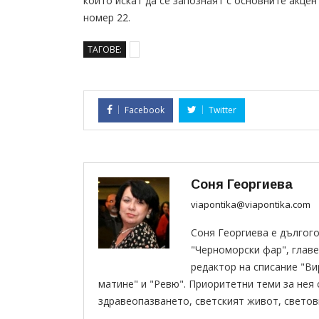
които искат да се запознаят с основните акцен
номер 22.
ТАГОВЕ:
Facebook
Twitter
Соня Георгиева
viapontika@viapontika.com
Соня Георгиева е дългог
"Черноморски фар", главе
редактор на списание "В
матине" и "Ревю". Приоритетни теми за нея
здравеопазването, светският живот, светов