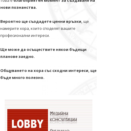
Това е
благоприятен момент за създаване на
нови познанства.
Вероятно ще създадете ценни връзки,
ще
намерите хора, които споделят вашите
професионални интереси.
Ще може да осъществите някои бъдещи
планове заедно.
Общуването на хора със сходни интереси, ще
бъде много полезно.