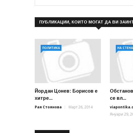
ПУБЛИКАЦИИ, КОИТО МОГАТ ДА ВИ ЗАИН
ПОЛИТИКА
НА СТЕН
Йордан Цонев: Борисов е
Обстанов
хитре...
се вл...
Рая Стоянова
Март 26, 2014
viapontika
Януари 29, 2