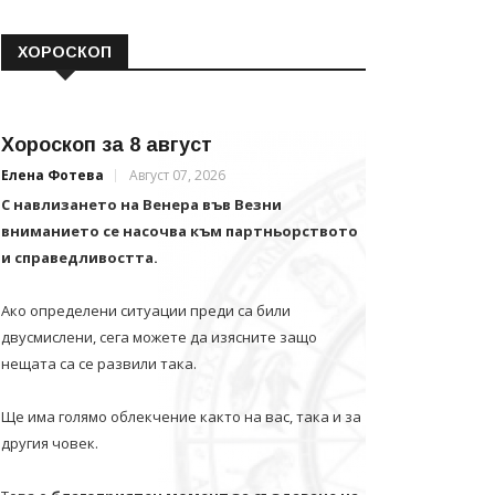
ХОРОСКОП
Хороскоп за 8 август
Елена Фотева
Август 07, 2026
С навлизането на Венера във Везни
вниманието се насочва към партньорството
и справедливостта.
Ако определени ситуации преди са били
двусмислени, сега можете да изясните защо
нещата са се развили така.
Ще има голямо облекчение както на вас, така и за
другия човек.