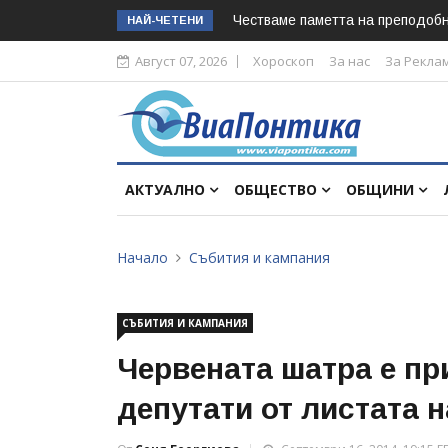
Честваме паметта на преподоб
НАЙ-ЧЕТЕНИ
Август 07, 2026
Хороскоп
За нас
За Рекла
АКТУАЛНО
ОБЩЕСТВО
ОБЩИНИ
Начало
Събития и кампания
СЪБИТИЯ И КАМПАНИЯ
Червената шатра е пр
депутати от листата 