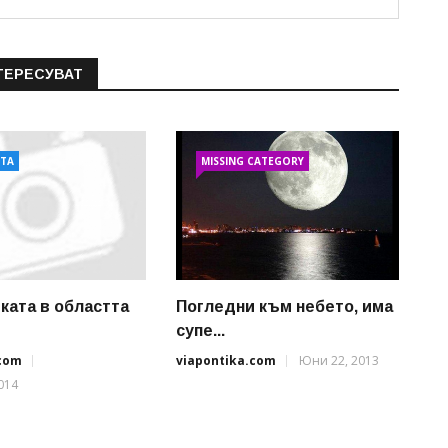
ТЕРЕСУВАТ
АТА
MISSING CATEGORY
ката в областта
Погледни към небето, има
супе...
.com
viapontika.com
Юни 22, 2013
014