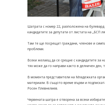
Шатрата с номер 22, разположена на булевард 
кандидатите за депутати от листата на „БСП ля
Там те ще посрещат граждани, членове и симп
проблеми.
Всеки желаещ да се срещне с кандидатите за н
тях може да го направи както в делничен ден, т
В момента представители на Младежката орган
материали. В същото време върви и подпискат
Росен Плевнелиев.
Червената шатра е отворена за всеки избирател