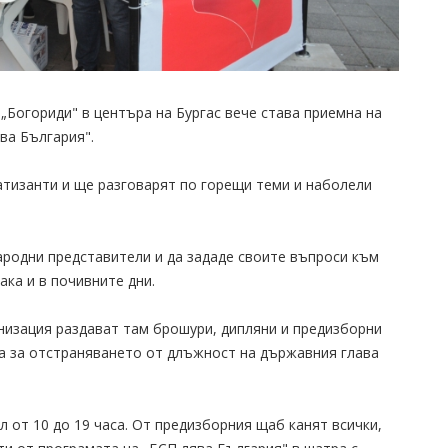
„Богориди" в центъра на Бургас вече става приемна на
ва България".
атизанти и ще разговарят по горещи теми и наболели
ародни представители и да зададе своите въпроси към
ака и в почивните дни.
изация раздават там брошури, дипляни и предизборни
а за отстраняването от длъжност на държавния глава
 от 10 до 19 часа. От предизборния щаб канят всички,