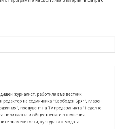
ти от програмата на „БСП лява България" в шатра с
одишен журналист, работила във вестник
н редактор на седмичника "Свободен Бряг", главен
ирджиния", продуцент на TV предаванията "Неделно
 са политиката и обществените отношения,
ните знаменитости, културата и модата.