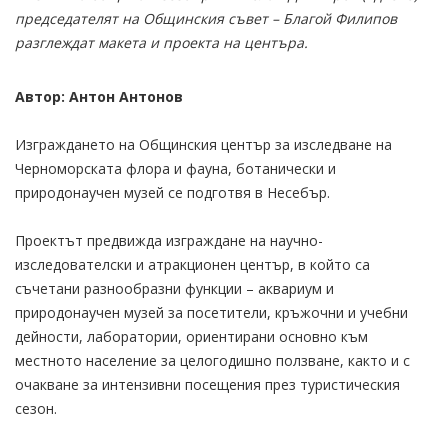
председателят на Общинския съвет – Благой Филипов
разглеждат макета и проекта на центъра.
Автор: Антон Антонов
Изграждането на Общинския център за изследване на
Черноморската флора и фауна, ботанически и
природонаучен музей се подготвя в Несебър.
Проектът предвижда изграждане на научно-
изследователски и атракционен център, в който са
съчетани разнообразни функции – аквариум и
природонаучен музей за посетители, кръжочни и учебни
дейности, лаборатории, ориентирани основно към
местното население за целогодишно ползване, както и с
очакване за интензивни посещения през туристическия
сезон.