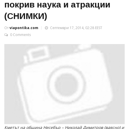
покрив наука и атракции
(СНИМКИ)
От
viapontika.com
Септември 17, 2014, 02:28 EEST
0 Comments
Кметът на община Несебър – Николай Димитров (вдясно) и