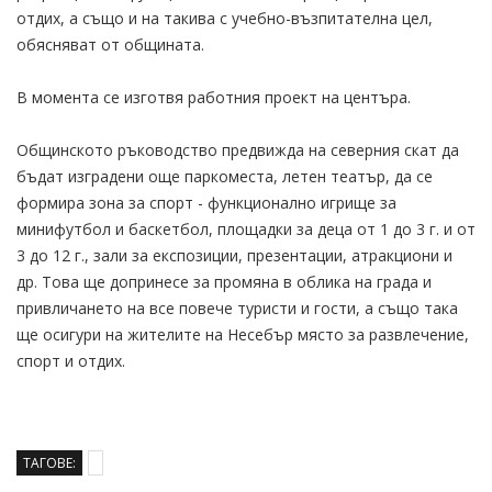
отдих, а също и на такива с учебно-възпитателна цел,
обясняват от общината.
В момента се изготвя работния проект на центъра.
Общинското ръководство предвижда на северния скат да
бъдат изградени още паркоместа, летен театър, да се
формира зона за спорт - функционално игрище за
минифутбол и баскетбол, площадки за деца от 1 до 3 г. и от
3 до 12 г., зали за експозиции, презентации, атракциони и
др. Това ще допринесе за промяна в облика на града и
привличането на все повече туристи и гости, а също така
ще осигури на жителите на Несебър място за развлечение,
спорт и отдих.
ТАГОВЕ: