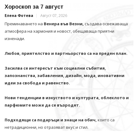
Хороскоп за 7 август
Елена Фотева
Август 07, 2026
Преминаването на
Венера във Везни,
създава освежаваща
атмосфера на хармония и новост, обещаваща приятни
изненади.
Любов, приятелство и партньорство са на преден план.
Засилва се интересът към социални събития,
запознанства, забавления, дизайн, мода, иновативни
идеи за свобода и равенство.
Нови тенденции в изкуството и културата, облеклото и
парфюмите може да се възродят.
Подходящи са подаръци и знаци на обич,
които са
нетрадиционни, но отразяват вкус и стил.