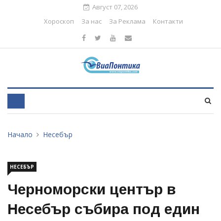
Август 07, 2026
Хороскоп
За нас
За Реклама
Контакти
Начало
Несебър
НЕСЕБЪР
Черноморски център в
Несебър събира под един