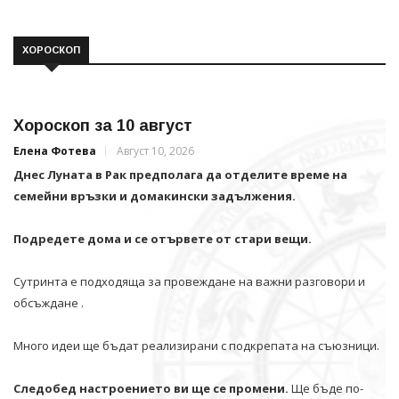
ХОРОСКОП
Хороскоп за 10 август
Елена Фотева
Август 10, 2026
Днес Луната в Рак предполага да отделите време на
семейни връзки и домакински задължения.
Подредете дома и се отървете от стари вещи.
Сутринта е подходяща за провеждане на важни разговори и
обсъждане .
Много идеи ще бъдат реализирани с подкрепата на съюзници.
Следобед настроението ви ще се промени.
Ще бъде по-