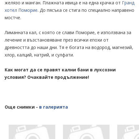
желязо и манган. Плажната ивица е на една крачка от
Гранд
хотел Поморие
. До пясъка се стига по специално направено
мостче.
Лиманната кал, с която се слави Поморие, е използвана за
лечение и възстановяване през всички епохи от
древността до наши дни. Тя е богата на водород, магнезий,
хлор, калций, натрий, и сулфати.
Как могат да се правят кални бани в луксозни
условия? Очаквайте продължение!
Още снимки -
в галерията