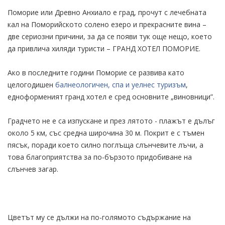
Поморие или Древно Анхиало е град, прочут с лечебната
кал на Поморийското солено езеро и прекрасните вина –
две сериозни причини, за да се появи тук още нещо, което
да привлича хиляди туристи – ГРАНД ХОТЕЛ ПОМОРИЕ.
Ако в последните години Поморие се развива като
целогодишен
балнеологичен, спа и уелнес туризъм
,
едноформеният гранд хотел е сред основните „виновници”.
Градчето не е са изпускане и през лятото - плажът е дълъг
около 5 км, със средна широчина 30 м. Покрит е с тъмен
пясък, поради което силно поглъща слънчевите лъчи, а
това благоприятства за по-бързото придобиване на
слънчев загар.
Цветът му се дължи на по-голямото съдържание на