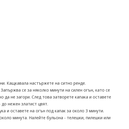
ни. Кащкавала настържете на ситно ренде.
Запържва се за няколко минути на силен огън, като се
но да не загори. След това затворете капака и оставете
- до нежен златист цвят.
ка и оставете на огън под капак за около 3 минути.
коло минута. Налейте бульона - телешки, пилешки или