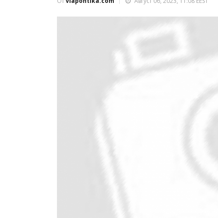
От
viapontika.com
Август 06, 2023, 11:08 EEST