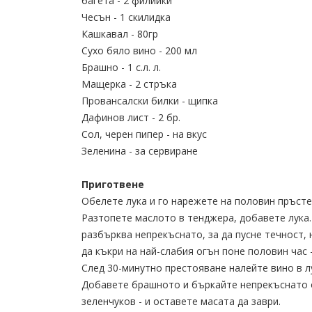
багета - 2 филийки
Чесън - 1 скилидка
Кашкавал - 80гр
Сухо бяло вино - 200 мл
Брашно - 1 с.л. л.
Мащерка - 2 стръка
Провансалски билки - щипка
Дафинов лист - 2 бр.
Сол, черен пипер - на вкус
Зеленина - за сервиране
Приготвене
Обелете лука и го нарежете на половин пръсте
Разтопете маслото в тенджера, добавете лука. 
разбърква непрекъснато, за да пусне течност, 
да къкри на най-слабия огън поне половин час 
След 30-минутно престояване налейте вино в лу
Добавете брашното и бъркайте непрекъснато о
зеленчуков - и оставете масата да заври.