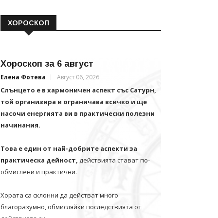
ХОРОСКОП
Хороскоп за 6 август
Елена Фотева
Август 06, 2026
Слънцето е в хармоничен аспект със Сатурн,
той организира и ограничава всичко и щe
насочи енергията ви в практически полезни
начинания.
Това е един от най-добрите аспекти за
практическа дейност,
действията стават по-
обмислени и практични.
Хората са склонни да действат много
благоразумно, обмисляйки последствията от