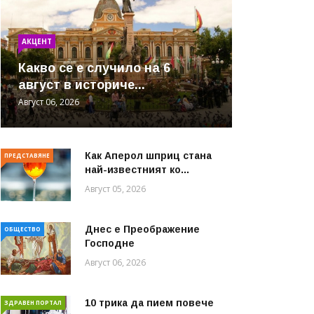
АКЦЕНТ
Какво се е случило на 6
август в историче...
Август 06, 2026
Как Аперол шприц стана
ПРЕДСТАВЯНЕ
най-известният ко...
Август 05, 2026
Днес е Преображение
ОБЩЕСТВО
Господне
Август 06, 2026
10 трика да пием повече
ЗДРАВЕН ПОРТАЛ