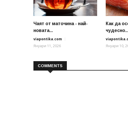
Чаят от маточина - най-
Как да о
новата...
чудесно..
viapontika.com
viapontika
Януари 11, 2026
Януари 10, 2
COMMENTS