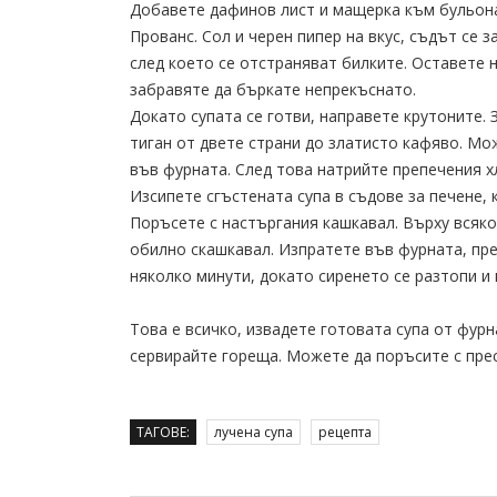
Добавете дафинов лист и мащерка към бульона
Прованс. Сол и черен пипер на вкус, съдът се з
след което се отстраняват билките. Оставете н
забравяте да бъркате непрекъснато.
Докато супата се готви, направете крутоните. 
тиган от двете страни до златисто кафяво. Мо
във фурната. След това натрийте препечения х
Изсипете сгъстената супа в съдове за печене,
Поръсете с настъргания кашкавал. Върху всяко
обилно скашкавал. Изпратете във фурната, пр
няколко минути, докато сиренето се разтопи и
Това е всичко, извадете готовата супа от фурн
сервирайте гореща. Можете да поръсите с прес
ТАГОВЕ:
лучена супа
рецепта