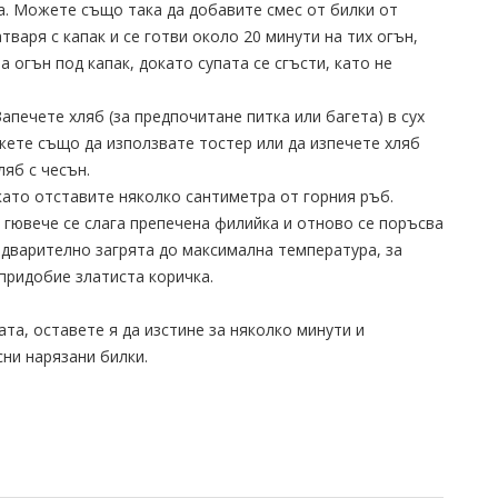
. Можете също така да добавите смес от билки от
атваря с капак и се готви около 20 минути на тих огън,
а огън под капак, докато супата се сгъсти, като не
Запечете хляб (за предпочитане питка или багета) в сух
жете също да използвате тостер или да изпечете хляб
ляб с чесън.
 като отставите няколко сантиметра от горния ръб.
 гювече се слага препечена филийка и отново се поръсва
едварително загрята до максимална температура, за
 придобие златиста коричка.
ата, оставете я да изстине за няколко минути и
ни нарязани билки.