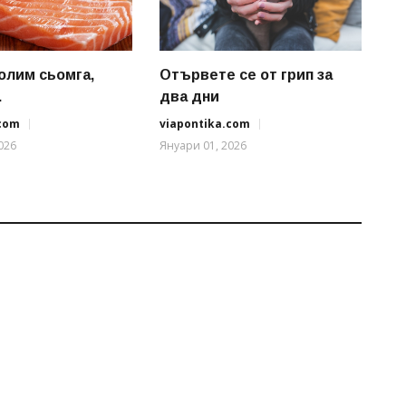
солим сьомга,
Отървете се от грип за
.
два дни
.com
viapontika.com
026
Януари 01, 2026