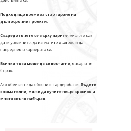
действията си.
Подходящо време за стартиране на
дългосрочни проекти.
Съсредоточете се върху парите,
мислете как
да ги увеличите, да изплатите дългове и да
напреднем в кариерата си.
Всичко това може да се постигне,
макар и не
бързо.
Ако обмисляте да обновите гардероба си,
бъдете
внимателни, може да купите нещо красиво и
много скъпо набързо.