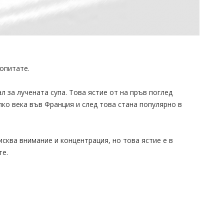
 опитате.
ал за лучената супа. Това ястие от на пръв поглед
ко века във Франция и след това стана популярно в
исква внимание и концентрация, но това ястие е в
те.