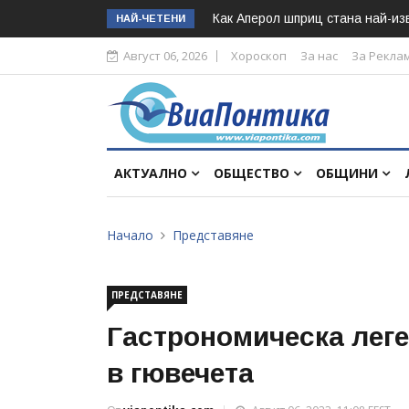
Как Аперол шприц стана най-изв
НАЙ-ЧЕТЕНИ
Август 06, 2026
Хороскоп
За нас
За Рекла
АКТУАЛНО
ОБЩЕСТВО
ОБЩИНИ
Начало
Представяне
ПРЕДСТАВЯНЕ
Гастрономическа леге
в гювечета