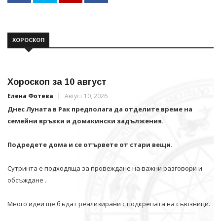
ХОРОСКОП
Хороскоп за 10 август
Елена Фотева
Август 10, 2026
Днес Луната в Рак предполага да отделите време на
семейни връзки и домакински задължения.
Подредете дома и се отървете от стари вещи.
Сутринта е подходяща за провеждане на важни разговори и
обсъждане .
Много идеи ще бъдат реализирани с подкрепата на съюзници.