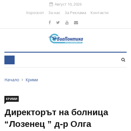
Август 10, 2026
Хороскоп
За нас
За Реклама
Контакти
Начало
Крими
КРИМИ
Директорът на болница
“Лозенец ” д-р Олга