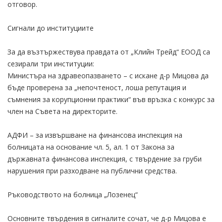
отговор.
Сигнали до институциите
За да възтържествува правдата от „Клийн Трейд“ ЕООД са
сезирали три институции:
Министъра на здравеопазването – с искане д-р Мицова да
бъде проверена за „непочтеност, лоша репутация и
съмнения за корупционни практики“ във връзка с конкурс за
член на Съвета на директорите.
АДФИ – за извършване на финансова инспекция на
болницата на основание чл. 5, ал. 1 от Закона за
държавната финансова инспекция, с твърдение за груби
нарушения при разходване на публични средства.
Ръководството на болница „Лозенец“
Основните твърдения в сигналите сочат, че д-р Мицова е