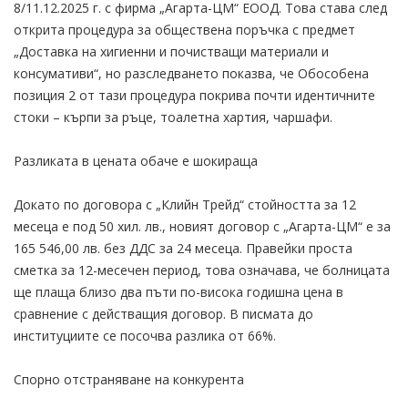
8/11.12.2025 г. с фирма „Агарта-ЦМ“ ЕООД. Това става след
открита процедура за обществена поръчка с предмет
„Доставка на хигиенни и почистващи материали и
консумативи“, но разследването показва, че Обособена
позиция 2 от тази процедура покрива почти идентичните
стоки – кърпи за ръце, тоалетна хартия, чаршафи.
Разликата в цената обаче е шокираща
Докато по договора с „Клийн Трейд“ стойността за 12
месеца е под 50 хил. лв., новият договор с „Агарта-ЦМ“ е за
165 546,00 лв. без ДДС за 24 месеца. Правейки проста
сметка за 12-месечен период, това означава, че болницата
ще плаща близо два пъти по-висока годишна цена в
сравнение с действащия договор. В писмата до
институциите се посочва разлика от 66%.
Спорно отстраняване на конкурента