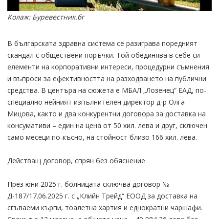
Колаж: Буревестник.бг
В българската здравна система се разиграва поредният
скандал с обществени поръчки. Той обединява в себе си
елементи на корпоративни интереси, процедурни съмнения
и въпроси за ефективността на разходването на публични
средства. В центъра на сюжета е МБАЛ „Лозенец“ ЕАД, по-
специално нейният изпълнителен директор д-р Олга
Мицова, както и два конкурентни договора за доставка на
консумативи – един на цена от 50 хил. лева и друг, сключен
само месеци по-късно, на стойност близо 166 хил. лева.
Де
йстващ договор, спрян без обяс
нение
През юни 2025 г. болницата сключва договор №
Д-187/17.06.2025 г. с „Клийн Трейд“ ЕООД за доставка на
сгъваеми кърпи, тоалетна хартия и еднократни чаршафи.