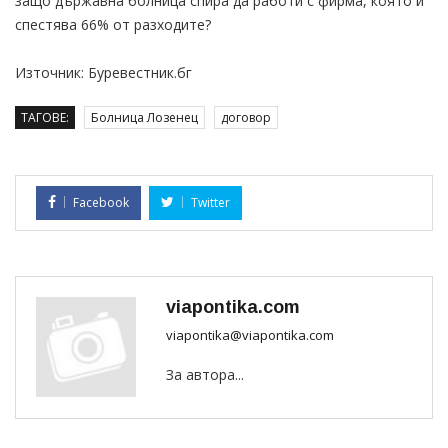
защо държавна болница спира да работи с фирма, която й
спестява 66% от разходите?
Източник: Буревестник.бг
ТАГОВЕ:
Болница Лозенец
договор
Facebook
Twitter
viapontika.com
viapontika@viapontika.com
За автора...