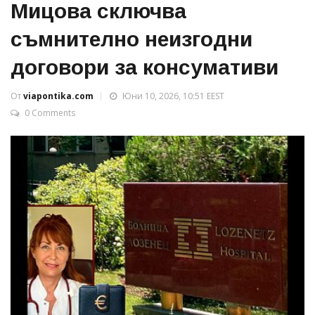
Мицова сключва
съмнително неизгодни
договори за консумативи
От
viapontika.com
Юни 10, 2026, 10:51 EEST
0 Comments