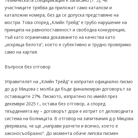
Техническата спецификация е записано (т. 5), че
участниците трябва да приложат само каталози и
каталожни номера, без да се допуска представяне на
мостри. Това според „Клийн Трейд“ е грубо нарушение на
принципа на равнопоставеност и свободна конкуренция,
тъй като ограничава доказването на качества като
„искряща белота“, което е субективно и трудно проверимо
само на хартия.
Въпроси без отговор
Управителят на „Клийн Трейд“ е изпратил официално писмо
до д-р Мицова с молба да бъде финализиран договорът за
оставащите 27%. Писмото, изпратено по имейл през
декември 2025 г., остава без отговор, а според
твърденията му – договорът дори е изтрит от деловодната
система на болницата. В отговор на запитвания д-р Мицова
уверявала, че ще „направи разчети и всичко, което е
законосъобразно“. До момента обаче липсва писмен