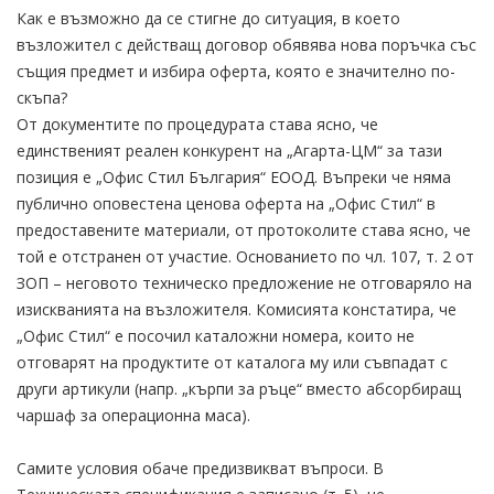
Как е възможно да се стигне до ситуация, в което
възложител с действащ договор обявява нова поръчка със
същия предмет и избира оферта, която е значително по-
скъпа?
От документите по процедурата става ясно, че
единственият реален конкурент на „Агарта-ЦМ“ за тази
позиция е „Офис Стил България“ ЕООД. Въпреки че няма
публично оповестена ценова оферта на „Офис Стил“ в
предоставените материали, от протоколите става ясно, че
той е отстранен от участие. Основанието по чл. 107, т. 2 от
ЗОП – неговото техническо предложение не отговаряло на
изискванията на възложителя. Комисията констатира, че
„Офис Стил“ е посочил каталожни номера, които не
отговарят на продуктите от каталога му или съвпадат с
други артикули (напр. „кърпи за ръце“ вместо абсорбиращ
чаршаф за операционна маса).
Самите условия обаче предизвикват въпроси. В