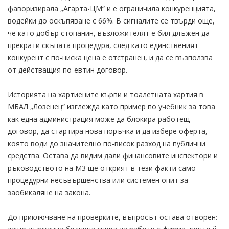
фаворизирала „Агарта-ЦМ“ и е ограничила конкуренцията,
водейки до оскъпяване с 66%. В сигналите се твърди още,
че като добър стопанин, възложителят е бил длъжен да
прекрати скъпата процедура, след като единственият
конкурент с по-ниска цена е отстранен, и да се възползва
от действащия по-евтин договор.
Историята на хартиените кърпи и тоалетната хартия в
МБАЛ „Лозенец“ изглежда като пример по учебник за това
как една администрация може да блокира работещ
договор, да стартира нова поръчка и да избере оферта,
която води до значително по-висок разход на публични
средства. Остава да видим дали финансовите инспектори и
ръководството на МЗ ще открият в тези факти само
процедурни несъвършенства или системен опит за
заобикаляне на закона.
До приключване на проверките, въпросът остава отворен: