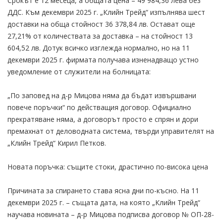
Срокът е 12 месеца, а общата цена – 49 984,36 лева без
ДДС. Към декември 2025 г. „Клийн Трейд“ изпълнява шест
доставки на обща стойност 36 378,84 лв. Остават още
27,21% от количествата за доставка – на стойност 13
604,52 лв. Дотук всичко изглежда нормално, но на 11
декември 2025 г. фирмата получава изненадващо устно
уведомление от служители на болницата:
„По заповед на д-р Мицова няма да бъдат извършвани
повече поръчки“ по действащия договор. Официално
прекратяване няма, а договорът просто е спрян и дори
премахнат от деловодната система, твърди управителят на
„Клийн Трейд“ Кирил Петков.
Новата поръчка: същите стоки, драстично по-висока цена
Причината за спирането става ясна дни по-късно. На 11
декември 2025 г. – същата дата, на която „Клийн Трейд“
научава новината – д-р Мицова подписва договор № ОП-28-