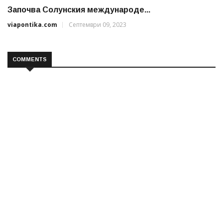
Започва Солунския международе...
viapontika.com
Септември 09, 2023
COMMENTS