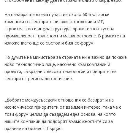
стокообменът между двете страни е близо 6 млрд. евро.
На панаира ще вземат участие около 60 български
компании от секторите високи технологии и ИТ,
строителство и инфраструктура, хранително-вкусова
промишленост, транспорт и машиностроене. В рамките на
изложението ще се състои и бизнес форум.
По думите на министъра за страната ни е важно да покаже
ново технологично лице, насочено към компании и
проекти, свързани с високи технологии и приоритетни
сектори от регионално значение.
„Добрите междусъседски отношения се базират и на
икономически приоритети от взаимен интерес, така че с
този форум целим да създадем една основа, на която
нашите компании да подобрят възможностите си за
правене на бизнес с Гърция.