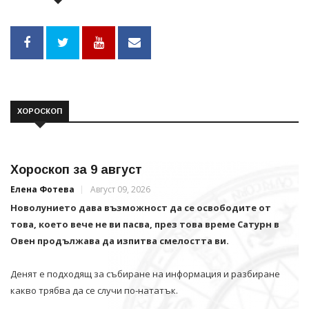
ХОРОСКОП
Хороскоп за 9 август
Елена Фотева
Август 09, 2026
Новолунието дава възможност да се освободите от
това, което вече не ви пасва, през това време Сатурн в
Овен продължава да изпитва смелостта ви.
Денят е подходящ за събиране на информация и разбиране
какво трябва да се случи по-нататък.