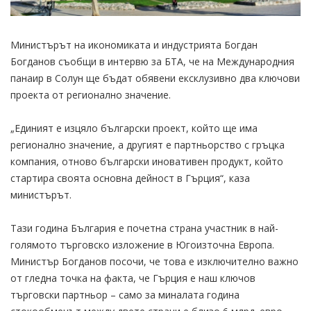
Министърът на икономиката и индустрията Богдан
Богданов съобщи в интервю за БТА, че на Международния
панаир в Солун ще бъдат обявени ексклузивно два ключови
проекта от регионално значение.
„Единият е изцяло български проект, който ще има
регионално значение, а другият е партньорство с гръцка
компания, отново български иновативен продукт, който
стартира своята основна дейност в Гърция“, каза
министърът.
Тази година България е почетна страна участник в най-
голямото търговско изложение в Югоизточна Европа.
Министър Богданов посочи, че това е изключително важно
от гледна точка на факта, че Гърция е наш ключов
търговски партньор – само за миналата година