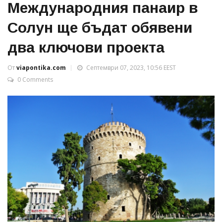
Международния панаир в
Солун ще бъдат обявени
два ключови проекта
От
viapontika.com
Септември 07, 2023, 10:56 EEST
0 Comments