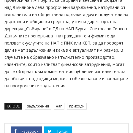
проверки на НАП Бургас са събрани и внесени в бюджета
над 9 милиона лева просрочени задължения, натрупани от
изпълнители на обществени поръчки и други получатели на
държавни и общински средства, уточни директорът на
дирекция „Събиране“ в ТД на НАП Бургас Светослав Синков.
Данъчните препоръчват на гражданите и фирмите да
ползват е-услугите на НАП с ПИК или КЕП, за да проверят
дали имат задължения и какъв е актуалният им размер. В
случаите на образувано изпълнително производство,
клиентите, които изпитват финансови затруднения, могат
да се обърнат към компетентния публичен изпълнител, за
да обсъдят подходящи мерки за обезпечаване и заплащане
на просрочените задължения.
ТАГОВЕ:
задължения
нап
приходи
Facebook
Twitter