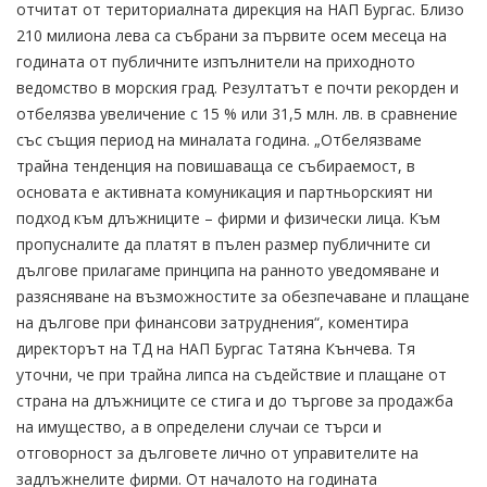
отчитат от териториалната дирекция на НАП Бургас. Близо
210 милиона лева са събрани за първите осем месеца на
годината от публичните изпълнители на приходното
ведомство в морския град. Резултатът е почти рекорден и
отбелязва увеличение с 15 % или 31,5 млн. лв. в сравнение
със същия период на миналата година. „Отбелязваме
трайна тенденция на повишаваща се събираемост, в
основата е активната комуникация и партньорският ни
подход към длъжниците – фирми и физически лица. Към
пропусналите да платят в пълен размер публичните си
дългове прилагаме принципа на ранното уведомяване и
разясняване на възможностите за обезпечаване и плащане
на дългове при финансови затруднения“, коментира
директорът на ТД на НАП Бургас Татяна Кънчева. Тя
уточни, че при трайна липса на съдействие и плащане от
страна на длъжниците се стига и до търгове за продажба
на имущество, а в определени случаи се търси и
отговорност за дълговете лично от управителите на
задлъжнелите фирми. От началото на годината