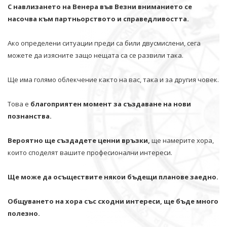
С навлизането на Венера във Везни вниманието се
насочва към партньорството и справедливостта.
Ако определени ситуации преди са били двусмислени, сега
можете да изясните защо нещата са се развили така.
Ще има голямо облекчение както на вас, така и за другия човек.
Това е
благоприятен момент за създаване на нови
познанства.
Вероятно ще създадете ценни връзки,
ще намерите хора,
които споделят вашите професионални интереси.
Ще може да осъществите някои бъдещи планове заедно.
Общуването на хора със сходни интереси, ще бъде много
полезно.