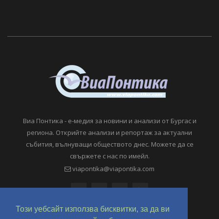
Виа Понтика - е-медия за новини и анализи от Бургас и
региона. Открийте анализи и репортаж за актуални
събития, вълнуващи обществото днес. Можете да се
свържете с нас по имейл.
viapontika@viapontika.com
Този уебсайт използва бисквитки, за да ви