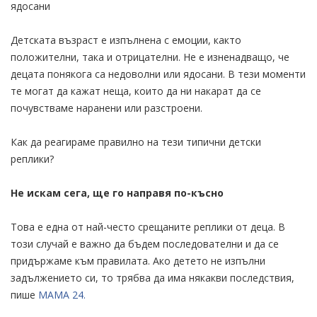
ядосани
Детската възраст е изпълнена с емоции, както
положителни, така и отрицателни. Не е изненадващо, че
децата понякога са недоволни или ядосани. В тези моменти
те могат да кажат неща, които да ни накарат да се
почувстваме наранени или разстроени.
Как да реагираме правилно на тези типични детски
реплики?
Не искам сега, ще го направя по-късно
Това е една от най-често срещаните реплики от деца. В
този случай е важно да бъдем последователни и да се
придържаме към правилата. Ако детето не изпълни
задължението си, то трябва да има някакви последствия,
пише
МАМА 24.