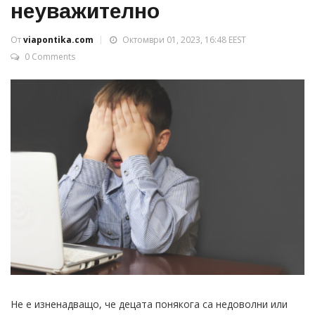
неуважително
От
viapontika.com
Октомври 01, 2023, 16:48 EEST
0 Comments
Не е изненадващо, че децата понякога са недоволни или