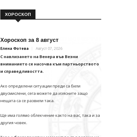
ХОРОСКОП
Хороскоп за 8 август
Елена Фотева
Август 07, 2026
С навлизането на Венера във Везни
вниманието се насочва към партньорството
и справедливостта.
Ако определени ситуации преди са били
двусмислени, сега можете да изясните защо
нещата са се развили така.
Ще има голямо облекчение както на вас, така и за
другия човек.