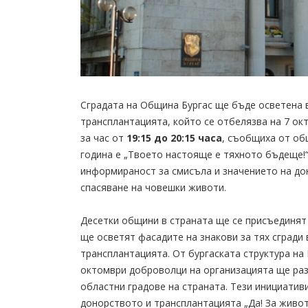
Сградата на Община Бургас ще бъде осветена 
трансплантацията, който се отбелязва на 7 о
за час от
19:15 до 20:15 часа
, съобщиха от об
година е „Твоето настояще е тяхното бъдеще!“
информираност за смисъла и значението на до
спасяване на човешки животи.
Десетки общини в страната ще се присъединят 
ще осветят фасадите на знакови за тях сгради 
трансплантацията. От бургаската структура на 
октомври доброволци на организацията ще ра
областни градове на страната. Тези инициатив
донорството и трансплантацията „Да! За живот