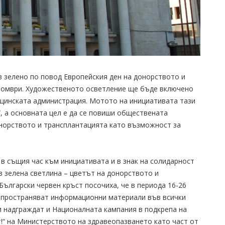
в зелено по повод Европейския ден на донорството и
ктомври. Художественото осветление ще бъде включено
щинската администрация. Мотото на инициативата тази
, а основната цел е да се повиши обществената
норството и трансплантацията като възможност за
в същия час към инициативата и в знак на солидарност
в зелена светлина – цветът на донорството и
Български червен кръст посочиха, че в периода 16-26
зпространяват информационни материали във всички
и надграждат и Националната кампания в подкрепа на
!“ на Министерството на здравеопазването като част от