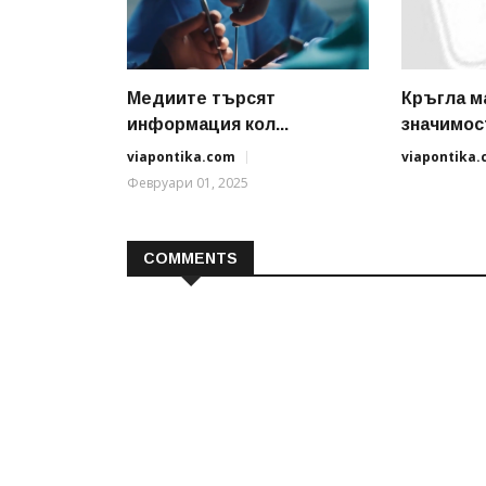
Медиите търсят
Кръгла м
информация кол...
значимост
viapontika.com
viapontika
Февруари 01, 2025
COMMENTS