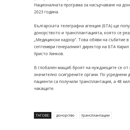
Националната програма за насърчаване на дон
2023 година.
Българската телеграфна агенция (БТА) ще поп
донорството и трансплантацията, която се ре
„Медицински надзор“. Това обяви на събитие в
септември генералният директор на БТА Кирил
Христо Хинков.
В глобален мащаб броят на нуждаещите се от
значително осигурените органи. По усреднени д
пациенти са получили трансплантация, а 48 хил
чакащите.
ТАГОВЕ:
донорство
трансплантации