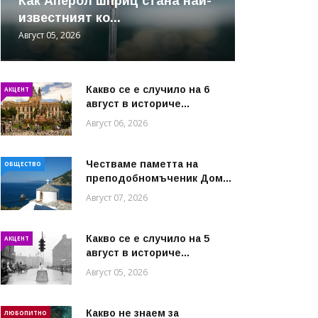
Как Аперол шприц стана най-
известният ко...
Август 05, 2026
Какво се е случило на 6
АКЦЕНТ
август в историче...
Август 06, 2026
Честваме паметта на
ОБЩЕСТВО
преподобномъченик Дом...
Август 07, 2026
Какво се е случило на 5
АКЦЕНТ
август в историче...
Август 05, 2026
Какво не знаем за
ЛЮБОПИТНО