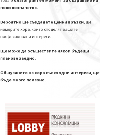
Това е
благоприятен момент за създаване на
нови познанства.
Вероятно ще създадете ценни връзки,
ще
намерите хора, които споделят вашите
професионални интереси.
Ще може да осъществите някои бъдещи
планове заедно.
Общуването на хора със сходни интереси, ще
бъде много полезно.