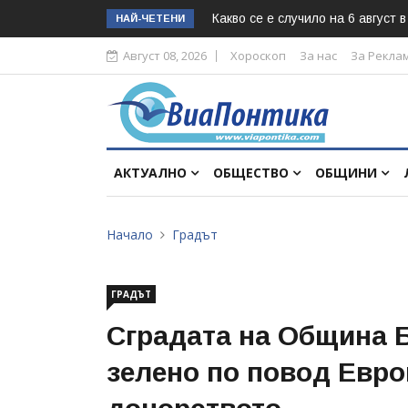
Какво се е случило на 6 август 
НАЙ-ЧЕТЕНИ
Август 08, 2026
Хороскоп
За нас
За Рекла
АКТУАЛНО
ОБЩЕСТВО
ОБЩИНИ
Начало
Градът
ГРАДЪТ
Сградата на Община Б
зелено по повод Евро