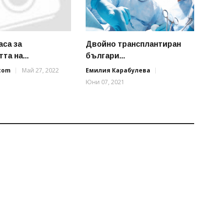
аса за
Двойно трансплантиран
та на...
българи...
.com
Май 27, 2022
Емилия Карабулева
Юни 07, 2021