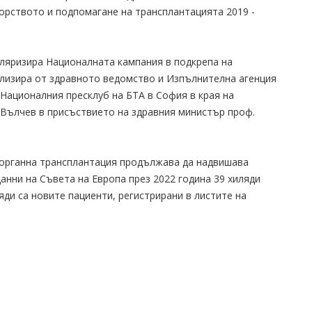
орството и подпомагане на трансплантацията 2019 -
уляризира Националната кампания в подкрепа на
ализира от здравното ведомство и Изпълнителна агенция
 Националния пресклуб на БТА в София в края на
 Вълчев в присъствието на здравния министър проф.
 органна трансплантация продължава да надвишава
анни на Съвета на Европа през 2022 година 39 хиляди
яди са новите пациенти, регистрирани в листите на