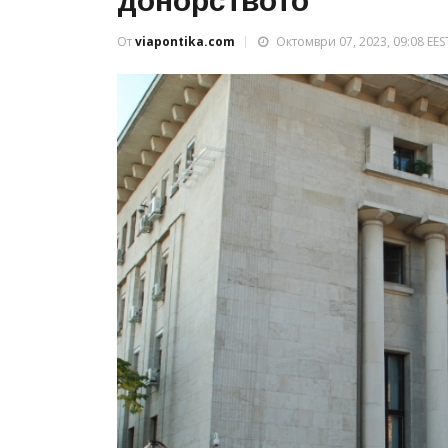
донорството
От
viapontika.com
Октомври 07, 2023, 09:08 EES