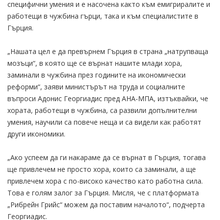
специфични умения и е насочена както към емигриралите и
работещи в чужбина гърци, така и към специалистите в
Гърция.
„Нашата цел е да превърнем Гърция в страна „натрупваща
мозъци“, в която ще се върнат нашите млади хора,
заминали в чужбина през годините на икономически
реформи“, заяви министърът на труда и социалните
въпроси Адонис Георгиадис пред АНА-МПА, изтъквайки, че
хората, работещи в чужбина, са развили допълнителни
умения, научили са повече неща и са видели как работят
други икономики.
„Ако успеем да ги накараме да се върнат в Гърция, тогава
ще привлечем не просто хора, които са заминали, а ще
привлечем хора с по-високо качество като работна сила.
Това е голям залог за Гърция. Мисля, че с платформата
„Рибрейн Грийс“ можем да поставим началото“, подчерта
Георгиадис.