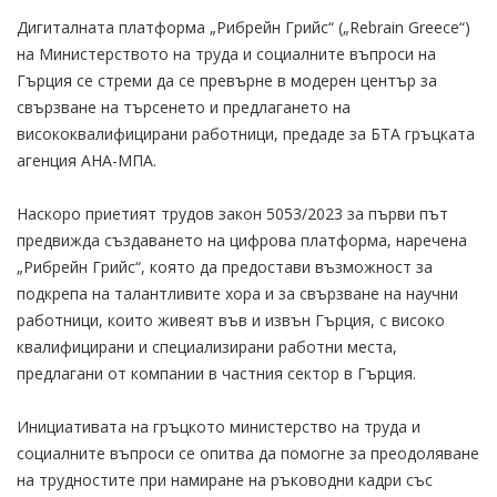
Дигиталната платформа „Рибрейн Грийс“ („Rebrain Greece“)
на Министерството на труда и социалните въпроси на
Гърция се стреми да се превърне в модерен център за
свързване на търсенето и предлагането на
висококвалифицирани работници, предаде за БТА гръцката
агенция АНА-МПА.
Наскоро приетият трудов закон 5053/2023 за първи път
предвижда създаването на цифрова платформа, наречена
„Рибрейн Грийс“, която да предостави възможност за
подкрепа на талантливите хора и за свързване на научни
работници, които живеят във и извън Гърция, с високо
квалифицирани и специализирани работни места,
предлагани от компании в частния сектор в Гърция.
Инициативата на гръцкото министерство на труда и
социалните въпроси се опитва да помогне за преодоляване
на трудностите при намиране на ръководни кадри със