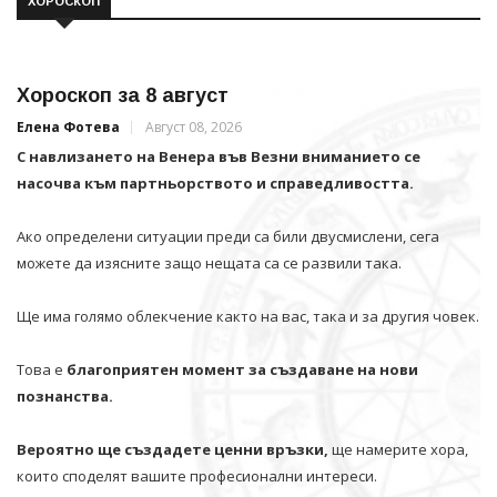
ХОРОСКОП
Хороскоп за 8 август
Елена Фотева
Август 08, 2026
С навлизането на Венера във Везни вниманието се
насочва към партньорството и справедливостта.
Ако определени ситуации преди са били двусмислени, сега
можете да изясните защо нещата са се развили така.
Ще има голямо облекчение както на вас, така и за другия човек.
Това е
благоприятен момент за създаване на нови
познанства.
Вероятно ще създадете ценни връзки,
ще намерите хора,
които споделят вашите професионални интереси.