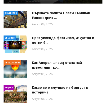
Църквата почита Свeти Емилиан
ОБЩЕСТВО
Изповедник ...
Август 08, 2026
През уикенда фестивал, изкуство и
СЪБИТИЯ
летни б...
Август 08, 2026
Как Аперол шприц стана най-
ПРЕДСТАВЯНЕ
известният ко...
Август 05, 2026
Какво се е случило на 6 август в
АКЦЕНТ
историче...
Август 06, 2026