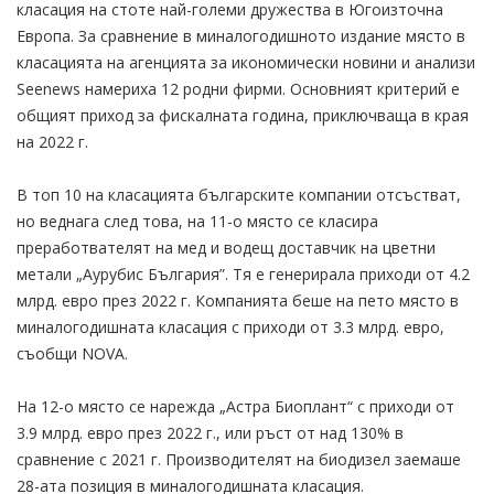
класация на стоте най-големи дружества в Югоизточна
Европа. За сравнение в миналогодишното издание място в
класацията на агенцията за икономически новини и анализи
Seenews намериха 12 родни фирми. Основният критерий е
общият приход за фискалната година, приключваща в края
на 2022 г.
В топ 10 на класацията българските компании отсъстват,
но веднага след това, на 11-о място се класира
преработвателят на мед и водещ доставчик на цветни
метали „Аурубис България”. Тя е генерирала приходи от 4.2
млрд. евро през 2022 г. Компанията беше на пето място в
миналогодишната класация с приходи от 3.3 млрд. евро,
съобщи NOVA.
На 12-о място се нарежда „Астра Биоплант“ с приходи от
3.9 млрд. евро през 2022 г., или ръст от над 130% в
сравнение с 2021 г. Производителят на биодизел заемаше
28-ата позиция в миналогодишната класация.