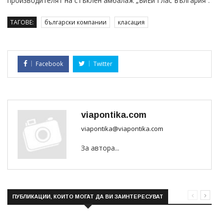
производителят на стъклен амбалаж „БиЕй Глас България“.
ТАГОВЕ:
български компании
класация
Facebook
Twitter
viapontika.com
viapontika@viapontika.com
За автора...
ПУБЛИКАЦИИ, КОИТО МОГАТ ДА ВИ ЗАИНТЕРЕСУВАТ