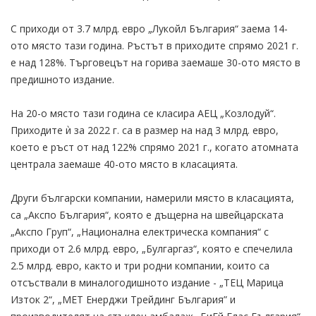
С приходи от 3.7 млрд. евро „Лукойл България“ заема 14-
ото място тази година. Ръстът в приходите спрямо 2021 г.
е над 128%. Търговецът на горива заемаше 30-ото място в
предишното издание.
На 20-о място тази година се класира АЕЦ „Козлодуй“.
Приходите ѝ за 2022 г. са в размер на над 3 млрд. евро,
което е ръст от над 122% спрямо 2021 г., когато атомната
централа заемаше 40-ото място в класацията.
Други български компании, намерили място в класацията,
са „Акспо България“, която е дъщерна на швейцарската
„Акспо Груп“, „Национална електрическа компания“ с
приходи от 2.6 млрд. евро, „Булгаргаз“, която е спечелила
2.5 млрд. евро, както и три родни компании, които са
отсъствали в миналогодишното издание - „ТЕЦ Марица
Изток 2“, „МЕТ Енерджи Трейдинг България” и