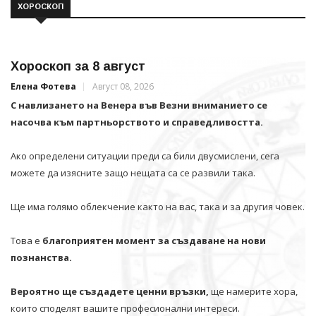
ХОРОСКОП
Хороскоп за 8 август
Елена Фотева
Август 08, 2026
С навлизането на Венера във Везни вниманието се
насочва към партньорството и справедливостта.
Ако определени ситуации преди са били двусмислени, сега
можете да изясните защо нещата са се развили така.
Ще има голямо облекчение както на вас, така и за другия човек.
Това е
благоприятен момент за създаване на нови
познанства.
Вероятно ще създадете ценни връзки,
ще намерите хора,
които споделят вашите професионални интереси.