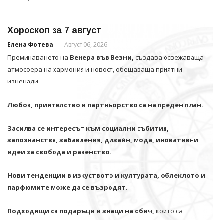
Хороскоп за 7 август
Елена Фотева
Август 06, 2026
Преминаването на
Венера във Везни,
създава освежаваща
атмосфера на хармония и новост, обещаваща приятни
изненади.
Любов, приятелство и партньорство са на преден план.
Засилва се интересът към социални събития,
запознанства, забавления, дизайн, мода, иновативни
идеи за свобода и равенство.
Нови тенденции в изкуството и културата, облеклото и
парфюмите може да се възродят.
Подходящи са подаръци и знаци на обич,
които са