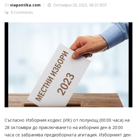
От
viapontika.com
Октомври 28, 2023, 08:25 EEST
0 Comments
Съгласно Изборния кодекс (ИК) от полунощ (00:00 часа) на
28 октомври до приключването на изборния ден в 20:00
часа се забранява предизборната агитация. Изборният ден