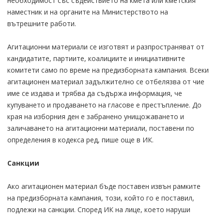
необходимост със съдействието на кмета или кметския
наместник и на органите на Министерството на
вътрешните работи.
Агитационни материали се изготвят и разпространяват от
кандидатите, партиите, коалициите и инициативните
комитети само по време на предизборната кампания. Всеки
агитационен материал задължително се отбелязва от чие
име се издава и трябва да съдържа информация, че
купуването и продаването на гласове е престъпление. До
края на изборния ден е забранено унищожаването и
заличаването на агитационни материали, поставени по
определения в кодекса ред, пише още в ИК.
Санкции
Ако агитационен материал бъде поставен извън рамките
на предизборната кампания, този, който го е поставил,
подлежи на санкции. Според ИК на лице, което наруши