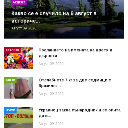
АКЦЕНТ
Какво се е случило на 9 август в
историче...
Август 09, 2026
Посланието на имената на цветя и
ОТ БЛИЗО
дървета
Август 09, 2026
Отслабнете 7 кг за две седмици с
ДИЕТИ
бразилск...
Август 09, 2026
Украинец закла сънародник и се опита
КРИМИ
да и...
Август 09, 2026