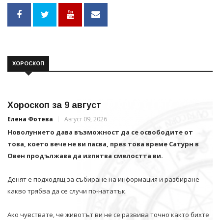
ХОРОСКОП
Хороскоп за 9 август
Елена Фотева
Август 09, 2026
Новолунието дава възможност да се освободите от
това, което вече не ви пасва, през това време Сатурн в
Овен продължава да изпитва смелостта ви.
Денят е подходящ за събиране на информация и разбиране
какво трябва да се случи по-нататък.
Ако чувствате, че животът ви не се развива точно както бихте