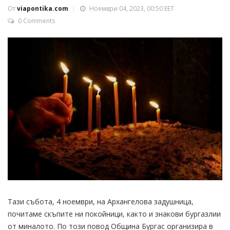
От
viapontika.com
Ноември 04, 2023, 00:50 EET
0 Comments
Тази събота, 4 ноември, на Архангелова задушница,
почитаме скъпите ни покойници, както и знакови бургазлии
от миналото. По този повод Община Бургас организира в